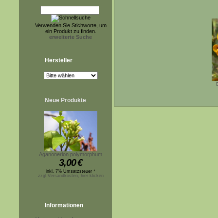
Verwenden Sie Stichworte, um
ein Produkt zu finden.
erweiterte Suche
Hersteller
Neue Produkte
Aganonerion polymorphum
3,00
€
inkl. 7% Umsatzsteuer *
zzgl.Versandkosten, hier klicken
Informationen