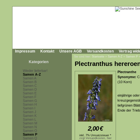
Impressum
Kontakt
Unsere AGB
Versandkosten
Vertrag wid
Sie sind hier:
Startseite
»
Samen A-Z
»
Samen P
Kategorien
Plectranthus hereroe
Wieder lieferbar!
Plectranthe
Samen A-Z
Synonyme:
Co
Samen A
Samen B
(10 Korn)
Samen C
Samen D
Samen E
einjährige oder
Samen F
kreuzgegenstän
Samen G
Samen H
tiefgrünen Blä
Samen I
Ende der Trie
Samen J
Samen K
Samen L
Samen M
Samen N
2,00
€
Samen O
Samen P
inkl. 7% Umsatzsteuer *
Samen Q
zzgl.Versandkosten, hier