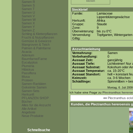
klicken
Samen R
Samen S
Samen T
Steckbrief
Samen U
Familie:
Lamiaceae
Samen V
Lippenblütengewächse
Samen W
Herkunft:
Afrika
Samen X
Gruppe:
Staude
Samen Y
Zone:
9
Samen Z
Überwinterung:
bis zu 0°C
Schling & Kletterpflanzen
Verwendung:
Topfgarten, Wintergarten
Frucht & Nutzpflanzen
Giftig:
Gemüse & Gewürze
Mangroven & Teich
Palmen & Palmfarne
Anzuchtanleitung
Acacia
Vermehrung:
Samen
Adenium
Vorbehandlung:
0
Baumfarne/Farne
Aussaat Zeit:
ganzjährig
Eucalyptus
Aussaat Tiefe:
Lichtkeimer! Nur 
Plumeria
Aussaat Substrat:
Kokohum oder Anz
Hibiskus
Aussaat Temperatur:
ca. 15-20°C
Passiflora
Aussaat Standort:
hell + konstant fe
Musa
Keimzeit:
ca. 3-6 Wochen
Proteen
Schädlinge:
Spinnmilben > be
Samen-Raritäten
Gekeimte Samen
Montag, 6. Juli 2009
Samen-Sets
Ich habe eine Frage zu
Plectranthus herero
Herkunft
PFLANZEN SHOP
««
Plectranthus eckl
Bücher
Kunden, die
Plectranthus hereroensis
g
Alles für die Anzucht
Alle Artikel
Angebote
Neue Produkte
Schnellsuche