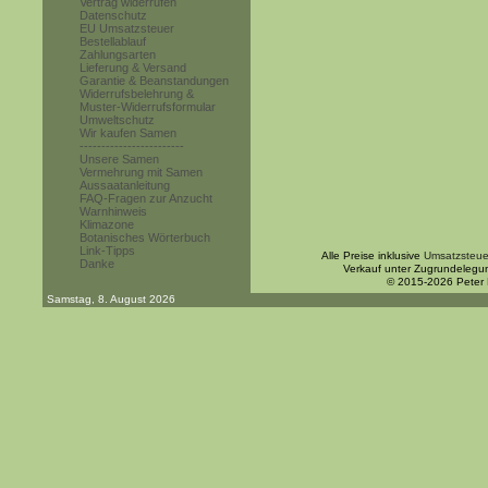
Vertrag widerrufen
Datenschutz
EU Umsatzsteuer
Bestellablauf
Zahlungsarten
Lieferung & Versand
Garantie & Beanstandungen
Widerrufsbelehrung &
Muster-Widerrufsformular
Umweltschutz
Wir kaufen Samen
------------------------
Unsere Samen
Vermehrung mit Samen
Aussaatanleitung
FAQ-Fragen zur Anzucht
Warnhinweis
Klimazone
Botanisches Wörterbuch
Link-Tipps
Alle Preise inklusive
Umsatzsteue
Danke
Verkauf unter Zugrundelegu
© 2015-2026 Peter
Samstag, 8. August 2026