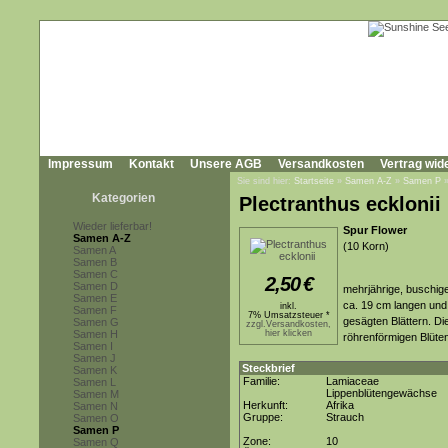
Impressum
Kontakt
Unsere AGB
Versandkosten
Vertrag wid
Sie sind hier:
Startseite
»
Samen A-Z
»
Samen P
Kategorien
Plectranthus ecklonii
Wieder lieferbar!
Spur Flower
Samen A-Z
(10 Korn)
Samen A
Samen B
Samen C
2,50
€
Samen D
mehrjährige, buschig
Samen E
ca. 19 cm langen und 
inkl.
Samen F
7% Umsatzsteuer *
gesägten Blättern. Die
Samen G
zzgl.Versandkosten,
Samen H
hier klicken
röhrenförmigen Blüte
Samen I
Samen J
Steckbrief
Samen K
Familie:
Lamiaceae
Samen L
Lippenblütengewächse
Samen M
Herkunft:
Afrika
Samen N
Gruppe:
Strauch
Samen O
Samen P
Zone:
10
Samen Q