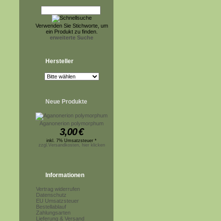
Verwenden Sie Stichworte, um
ein Produkt zu finden.
erweiterte Suche
Hersteller
Neue Produkte
Aganonerion polymorphum
3,00
€
inkl. 7% Umsatzsteuer *
zzgl.Versandkosten, hier klicken
Informationen
Vertrag widerrufen
Datenschutz
EU Umsatzsteuer
Bestellablauf
Zahlungsarten
Lieferung & Versand