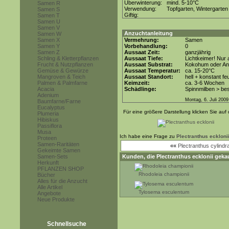
Überwinterung:
mind. 5-10°C
Samen R
Verwendung:
Topfgarten, Wintergarten
Samen S
Giftig:
Samen T
Samen U
Samen V
Anzuchtanleitung
Samen W
Samen X
Vermehrung:
Samen
Samen Y
Vorbehandlung:
0
Samen Z
Aussaat Zeit:
ganzjährig
Schling & Kletterpflanzen
Aussaat Tiefe:
Lichtkeimer! Nur 
Frucht & Nutzpflanzen
Aussaat Substrat:
Kokohum oder Anz
Gemüse & Gewürze
Aussaat Temperatur:
ca. 15-20°C
Mangroven & Teich
Aussaat Standort:
hell + konstant fe
Palmen & Palmfarne
Keimzeit:
ca. 3-6 Wochen
Acacia
Schädlinge:
Spinnmilben > be
Adenium
Montag, 6. Juli 2009
Baumfarne/Farne
Eucalyptus
Für eine größere Darstellung klicken Sie auf 
Plumeria
Hibiskus
Passiflora
Musa
Ich habe eine Frage zu
Plectranthus eckloni
Proteen
Samen-Raritäten
««
Plectranthus cylind
Gekeimte Samen
Samen-Sets
Kunden, die
Plectranthus ecklonii
gekau
Herkunft
PFLANZEN SHOP
Rhodoleia championii
Bücher
Alles für die Anzucht
Alle Artikel
Tylosema esculentum
Angebote
Neue Produkte
Schnellsuche