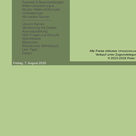
Garantie & Beanstandungen
Widerrufsbelehrung &
Muster-Widerrufsformular
Umweltschutz
Wir kaufen Samen
------------------------
Unsere Samen
Vermehrung mit Samen
Aussaatanleitung
FAQ-Fragen zur Anzucht
Warnhinweis
Klimazone
Botanisches Wörterbuch
Link-Tipps
Alle Preise inklusive
Umsatzsteue
Danke
Verkauf unter Zugrundelegu
© 2015-2026 Peter
Freitag, 7. August 2026