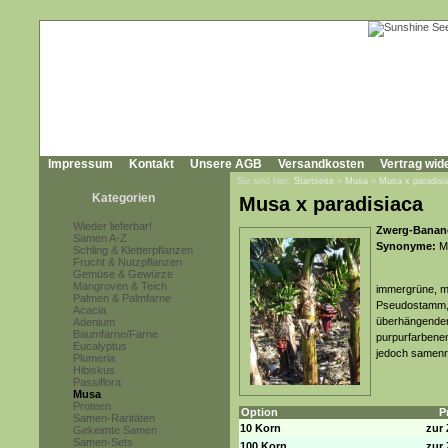
Impressum
Kontakt
Unsere AGB
Versandkosten
Vertrag wid
Sie sind hier:
Startseite
»
Musa
»
Musa x paradisi
Kategorien
Musa x paradisiaca
Wieder lieferbar!
Zwerg-Banane
Samen A-Z
Synonyme:
Mu
Schling & Kletterpflanzen
Frucht & Nutzpflanzen
Gemüse & Gewürze
Mangroven & Teich
immergrüne, m
Palmen & Palmfarne
Pseudostamm, l
Acacia
überhängenden 
Adenium
Baumfarne/Farne
purpurfarbenen
Eucalyptus
jedoch samenr
Plumeria
Hibiskus
Passiflora
Musa
Proteen
Option
P
Samen-Raritäten
10 Korn
zur 
Gekeimte Samen
Samen-Sets
100 Korn
zur 