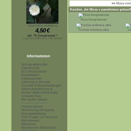
««
Musa voon
Kunden, die
Musa x paradisiaca
gekauft
Ficus benghalensis
Operculina riedeliana
4,50
€
Fuchsia boliviana alba
Li
inkl. 7% Umsatzsteuer *
zzgl.Versandkosten, hier klicken
Informationen
Vertrag widerrufen
Datenschutz
EU Umsatzsteuer
Bestellablauf
Zahlungsarten
Lieferung & Versand
Garantie & Beanstandungen
Widerrufsbelehrung &
Muster-Widerrufsformular
Umweltschutz
Wir kaufen Samen
------------------------
Unsere Samen
Vermehrung mit Samen
Aussaatanleitung
FAQ-Fragen zur Anzucht
Warnhinweis
Klimazone
Botanisches Wörterbuch