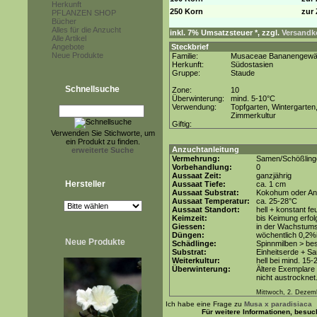
Herkunft
250 Korn
zur 
PFLANZEN SHOP
Bücher
Alles für die Anzucht
inkl. 7% Umsatzsteuer *, zzgl.
Versandko
Alle Artikel
Angebote
Steckbrief
Neue Produkte
Familie:
Musaceae Bananengew
Herkunft:
Südostasien
Gruppe:
Staude
Schnellsuche
Zone:
10
Überwinterung:
mind. 5-10°C
Verwendung:
Topfgarten, Wintergarten
Zimmerkultur
Giftig:
Verwenden Sie Stichworte, um
ein Produkt zu finden.
Anzuchtanleitung
erweiterte Suche
Vermehrung:
Samen/Schößling
Vorbehandlung:
0
Aussaat Zeit:
ganzjährig
Hersteller
Aussaat Tiefe:
ca. 1 cm
Aussaat Substrat:
Kokohum oder Anz
Aussaat Temperatur:
ca. 25-28°C
Aussaat Standort:
hell + konstant fe
Keimzeit:
bis Keimung erfol
Giessen:
in der Wachstums
Düngen:
wöchentlich 0,2%
Neue Produkte
Schädlinge:
Spinnmilben > be
Substrat:
Einheitserde + Sa
Weiterkultur:
hell bei mind. 15-
Überwinterung:
Ältere Exemplare 
nicht austrocknet
Mittwoch, 2. Dezem
Ich habe eine Frage zu
Musa x paradisiaca
Für weitere Informationen, besu