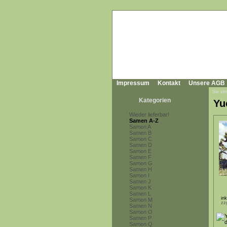
Impressum
Kontakt
Unsere AGB
Sie sin
Kategorien
Yu
Wieder lieferbar!
Samen A-Z
Samen A
Samen B
Samen C
Samen D
Samen E
Samen F
Samen G
Samen H
Samen I
Samen J
Samen K
Samen L
in
Samen M
zz
Samen N
Samen O
Samen P
Samen Q