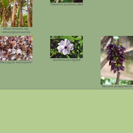
Clianthus puniceus alba
Musa itinerans var.
xishuangbannaensis
Ipomoea pes-tigridis
Mascagnia macroptera*
Mucuna sempervirens