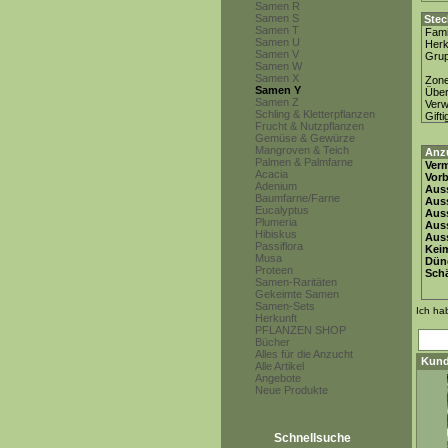
Samen R
Samen S
Stec
Samen T
Fami
Samen U
Herk
Samen V
Gru
Samen W
Samen X
Zon
Samen Y
Über
Samen Z
Ver
Schling & Kletterpflanzen
Gifti
Frucht & Nutzpflanzen
Gemüse & Gewürze
Mangroven & Teich
Anz
Palmen & Palmfarne
Ver
Acacia
Vor
Adenium
Auss
Baumfarne/Farne
Auss
Eucalyptus
Auss
Plumeria
Aus
Hibiskus
Auss
Passiflora
Keim
Musa
Dün
Proteen
Schä
Samen-Raritäten
Gekeimte Samen
Samen-Sets
Ich ha
Herkunft
PFLANZEN SHOP
Bücher
Alles für die Anzucht
Kund
Alle Artikel
Angebote
Neue Produkte
Schnellsuche