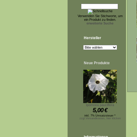
Verwenden Sie Stichworte, um
ein Produkt zu finden.
erweiterte Suche
Hersteller
Neue Produkte
Ipomoea pauciflora
5,00
€
inkl. 7% Umsatzsteuer *
zzgl.Versandkosten, hier klicken