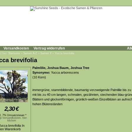
Versandkosten
Vertrag widerrufen
All
d hier:
Startseite
»
Samen A-Z
»
Samen Y
»
Yucca brevifolia
cca brevifolia
Palmlilie, Joshua Baum, Joshua Tree
Synonyme:
Yucca arborescens
(10 Korn)
immergrüne, stammbildende, baumartig verzweigende Palmlilie bis zu
mit bis zu 40 cm langen, schmalen, gezähnten, stechenden blau-grün
Blättern und glockenförmigen, grünlich-weißen Einzelblüten an aufrec
hohen Blütenständen
2,30
€
kl. 7% Umsatzsteuer *
gl.Versandkosten, hier
klicken