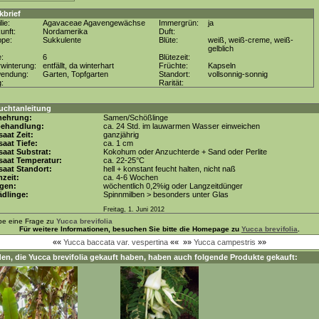
kbrief
lie:
Agavaceae Agavengewächse
Immergrün:
ja
unft:
Nordamerika
Duft:
ppe:
Sukkulente
Blüte:
weiß, weiß-creme, weiß-
gelblich
e:
6
Blütezeit:
winterung:
entfällt, da winterhart
Früchte:
Kapseln
wendung:
Garten, Topfgarten
Standort:
vollsonnig-sonnig
g:
Rarität:
uchtanleitung
mehrung:
Samen/Schößlinge
behandlung:
ca. 24 Std. im lauwarmen Wasser einweichen
aat Zeit:
ganzjährig
aat Tiefe:
ca. 1 cm
aat Substrat:
Kokohum oder Anzuchterde + Sand oder Perlite
saat Temperatur:
ca. 22-25°C
aat Standort:
hell + konstant feucht halten, nicht naß
zeit:
ca. 4-6 Wochen
gen:
wöchentlich 0,2%ig oder Langzeitdünger
dlinge:
Spinnmilben > besonders unter Glas
Freitag, 1. Juni 2012
be eine Frage zu
Yucca brevifolia
Für weitere Informationen, besuchen Sie bitte die Homepage zu
Yucca brevifolia
.
««
Yucca baccata var. vespertina
««
»»
Yucca campestris
»»
en, die
Yucca brevifolia
gekauft haben, haben auch folgende Produkte gekauft: