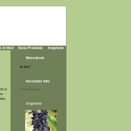
e Artikel
Neue Produkte
Angebote
Warenkorb
ist leer!
Hersteller Info
 15 m
-
Mehr Produkte
en
hten,
Angebote