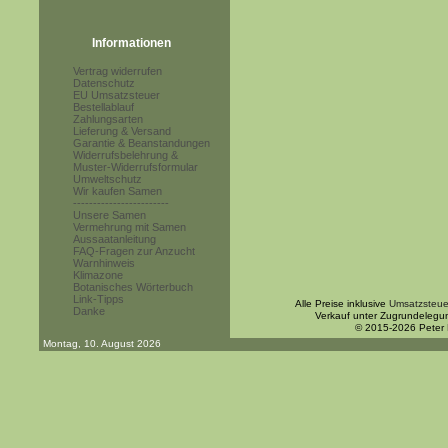
Informationen
Vertrag widerrufen
Datenschutz
EU Umsatzsteuer
Bestellablauf
Zahlungsarten
Lieferung & Versand
Garantie & Beanstandungen
Widerrufsbelehrung &
Muster-Widerrufsformular
Umweltschutz
Wir kaufen Samen
------------------------
Unsere Samen
Vermehrung mit Samen
Aussaatanleitung
FAQ-Fragen zur Anzucht
Warnhinweis
Klimazone
Botanisches Wörterbuch
Link-Tipps
Alle Preise inklusive
Umsatzsteue
Danke
Verkauf unter Zugrundelegu
© 2015-2026 Peter
Montag, 10. August 2026