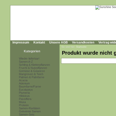
Impressum
Kontakt
Unsere AGB
Versandkosten
Vertrag wid
Sie sind hier:
Startseite
Kategorien
Produkt wurde nicht 
Wieder lieferbar!
Samen A-Z
Schling & Kletterpflanzen
Frucht & Nutzpflanzen
Gemüse & Gewürze
Mangroven & Teich
Palmen & Palmfarne
Acacia
Adenium
Baumfarne/Farne
Eucalyptus
Plumeria
Hibiskus
Passiflora
Musa
Proteen
Samen-Raritäten
Gekeimte Samen
Samen-Sets