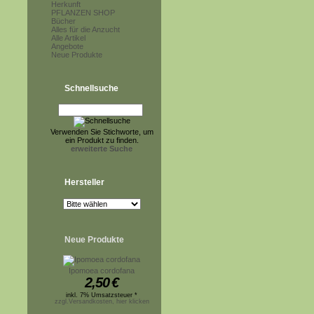
Herkunft
PFLANZEN SHOP
Bücher
Alles für die Anzucht
Alle Artikel
Angebote
Neue Produkte
Schnellsuche
Verwenden Sie Stichworte, um
ein Produkt zu finden.
erweiterte Suche
Hersteller
Neue Produkte
Ipomoea cordofana
2,50
€
inkl. 7% Umsatzsteuer *
zzgl.Versandkosten, hier klicken