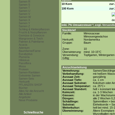
Samen R
10 Korn
zur 
Samen S
Samen T
100 Korn
zur 
Samen U
Samen V
Samen W
Samen X
Samen Y
inkl. 7% Umsatzsteuer *, zzgl.
Versandko
Samen Z
Schling & Kletterpflanzen
Steckbrief
Frucht & Nutzpflanzen
Familie:
Mimosaceae
Gemüse & Gewürze
Mimosengewächse
Mangroven & Teich
Herkunft:
Nordamerika
Palmen & Palmfarne
Gruppe:
Baum
Acacia
Adenium
Zone:
10
Baumfarne/Farne
Überwinterung:
mind. 10-15°C
Eucalyptus
Verwendung:
Topfgarten, Wintergarten
Plumeria
Giftig:
Hibiskus
Passiflora
Musa
Anzuchtanleitung
Proteen
Vermehrung:
Samen/Steckling
Samen-Raritäten
Vorbehandlung:
mit heißem Wasse
Gekeimte Samen
Aussaat Zeit:
ganzjährig
Samen-Sets
Aussaat Tiefe:
ca. 1 cm
Herkunft
Aussaat Substrat:
Kokohum oder Anz
PFLANZEN SHOP
Aussaat Temperatur:
ca. 25°C+
Bücher
Aussaat Standort:
hell + konstant le
Alles für die Anzucht
Keimzeit:
ca. 1-3 Wochen
Alle Artikel
Giessen:
in der Wachstums
Angebote
Düngen:
alle 2 Wochen 0,
Neue Produkte
Schädlinge:
Spinnmilben > be
Substrat:
Einheitserde + Sa
Weiterkultur:
hell bei mind. 15-
Überwinterung:
Ältere Exemplare 
Schnellsuche
Wurzelballen nicht