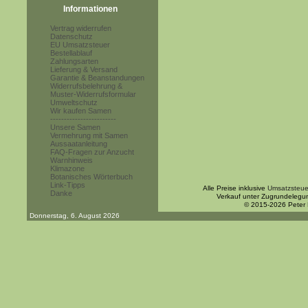
Informationen
Vertrag widerrufen
Datenschutz
EU Umsatzsteuer
Bestellablauf
Zahlungsarten
Lieferung & Versand
Garantie & Beanstandungen
Widerrufsbelehrung &
Muster-Widerrufsformular
Umweltschutz
Wir kaufen Samen
------------------------
Unsere Samen
Vermehrung mit Samen
Aussaatanleitung
FAQ-Fragen zur Anzucht
Warnhinweis
Klimazone
Botanisches Wörterbuch
Link-Tipps
Alle Preise inklusive
Umsatzsteue
Danke
Verkauf unter Zugrundelegu
© 2015-2026 Peter
Donnerstag, 6. August 2026