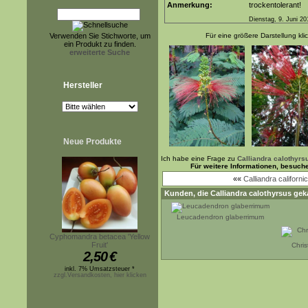
Anmerkung:
trockentolerant!
Dienstag, 9. Juni 20
Verwenden Sie Stichworte, um
Für eine größere Darstellung kli
ein Produkt zu finden.
erweiterte Suche
Hersteller
Neue Produkte
Ich habe eine Frage zu
Calliandra calothyrs
Für weitere Informationen, besuch
««
Calliandra californi
Kunden, die
Calliandra calothyrsus
geka
Leucadendron glaberrimum
Cyphomandra betacea 'Yellow
Fruit'
Chris
2,50
€
inkl. 7% Umsatzsteuer *
zzgl.Versandkosten, hier klicken