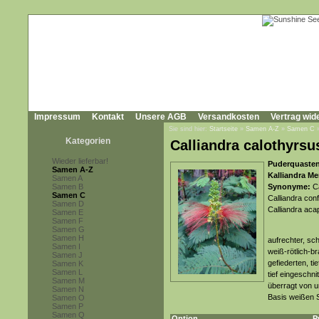
Impressum
Kontakt
Unsere AGB
Versandkosten
Vertrag wid
Sie sind hier:
Startseite
»
Samen A-Z
»
Samen C
Kategorien
Calliandra calothyrsu
Wieder lieferbar!
Puderquastens
Samen A-Z
Kalliandra Me
Samen A
Samen B
Synonyme:
Ca
Samen C
Calliandra conf
Samen D
Calliandra acap
Samen E
Samen F
Samen G
Samen H
aufrechter, sc
Samen I
weiß-rötlich-b
Samen J
gefiederten, ti
Samen K
Samen L
tief eingeschn
Samen M
überragt von u
Samen N
Basis weißen 
Samen O
Samen P
Samen Q
Option
P