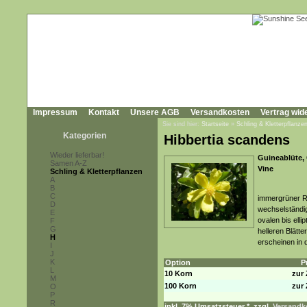
Impressum
Kontakt
Unsere AGB
Versandkosten
Vertrag wid
Sie sind hier:
Startseite
»
Schling & Kletterpflanze
Kategorien
Hibbertia scandens
Wieder lieferbar!
Guineablüte,
Samen A-Z
Vine
Schling & Kletterpflanzen
A
B
C
immergrüner Ra
D
wechselständig
E
ovalen bis elli
F
G
helleren Blätte
H
erscheinen in 
I
J
K
Option
P
L
10 Korn
zur 
M
100 Korn
zur 
O
P
R
inkl. 7% Umsatzsteuer *, zzgl.
Versandko