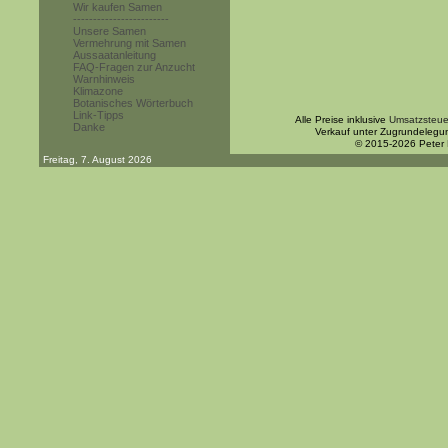
Wir kaufen Samen
------------------------
Unsere Samen
Vermehrung mit Samen
Aussaatanleitung
FAQ-Fragen zur Anzucht
Warnhinweis
Klimazone
Botanisches Wörterbuch
Link-Tipps
Alle Preise inklusive
Umsatzsteue
Danke
Verkauf unter Zugrundelegu
© 2015-2026 Peter
Freitag, 7. August 2026