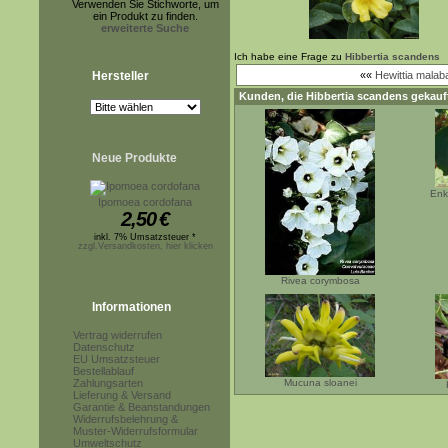
Verwenden Sie Stichworte, um
ein Produkt zu finden.
erweiterte Suche
Ich habe eine Frage zu
Hibbertia scandens
Hersteller
««
Hewittia malab
Kunden, die
Hibbertia scandens
gekauft
Neue Produkte
Enk
Ipomoea cordofana
2,50
€
inkl. 7% Umsatzsteuer *
zzgl.Versandkosten, hier klicken
Rivea corymbosa
Informationen
Vertrag widerrufen
Datenschutz
EU Umsatzsteuer
Bestellablauf
Zahlungsarten
Mucuna sloanei
Lieferung & Versand
Garantie & Beanstandungen
Widerrufsbelehrung &
Muster-Widerrufsformular
Umweltschutz