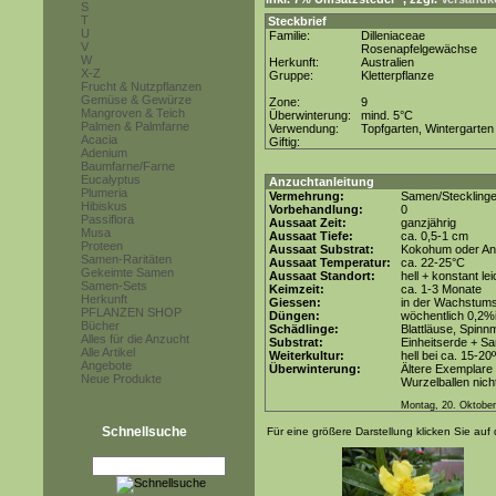
S
T
Steckbrief
U
Familie:
Dilleniaceae
V
Rosenapfelgewächse
W
Herkunft:
Australien
X-Z
Gruppe:
Kletterpflanze
Frucht & Nutzpflanzen
Gemüse & Gewürze
Zone:
9
Mangroven & Teich
Überwinterung:
mind. 5°C
Palmen & Palmfarne
Verwendung:
Topfgarten, Wintergarten
Acacia
Giftig:
Adenium
Baumfarne/Farne
Eucalyptus
Anzuchtanleitung
Plumeria
Vermehrung:
Samen/Steckling
Hibiskus
Vorbehandlung:
0
Passiflora
Aussaat Zeit:
ganzjährig
Musa
Aussaat Tiefe:
ca. 0,5-1 cm
Proteen
Aussaat Substrat:
Kokohum oder Anz
Samen-Raritäten
Aussaat Temperatur:
ca. 22-25°C
Gekeimte Samen
Aussaat Standort:
hell + konstant le
Samen-Sets
Keimzeit:
ca. 1-3 Monate
Herkunft
Giessen:
in der Wachstums
PFLANZEN SHOP
Düngen:
wöchentlich 0,2%
Bücher
Schädlinge:
Blattläuse, Spinn
Alles für die Anzucht
Substrat:
Einheitserde + Sa
Alle Artikel
Weiterkultur:
hell bei ca. 15-20
Angebote
Überwinterung:
Ältere Exemplare 
Neue Produkte
Wurzelballen nicht
Montag, 20. Oktobe
Schnellsuche
Für eine größere Darstellung klicken Sie auf 