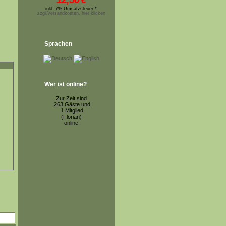
inkl. 7% Umsatzsteuer *
zzgl.Versandkosten, hier klicken
Sprachen
Wer ist online?
Zur Zeit sind
263 Gäste und
1 Mitglied
(Florian)
online.