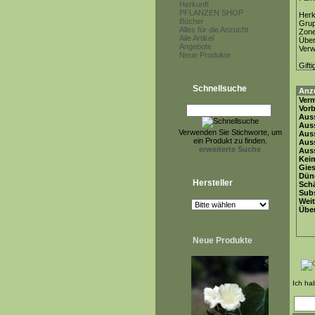
Herkunft
PFLANZEN SHOP
Herk
Bücher
Gru
Alles für die Anzucht
Zon
Alle Artikel
Über
Angebote
Ver
Neue Produkte
Gifti
Schnellsuche
Anz
Ver
Vor
Auss
Auss
Verwenden Sie Stichworte, um
Auss
ein Produkt zu finden.
Aus
erweiterte Suche
Auss
Keim
Gie
Dün
Hersteller
Schä
Subs
Weit
Übe
Neue Produkte
Ich ha