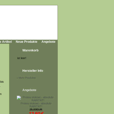
e Artikel
Neue Produkte
Angebote
Warenkorb
ist leer!
Hersteller Info
-
Mehr Produkte
 bis
.
Angebote
en
Protea stokoei - absolute
RARITÄT!
25,00EUR
12,50
€