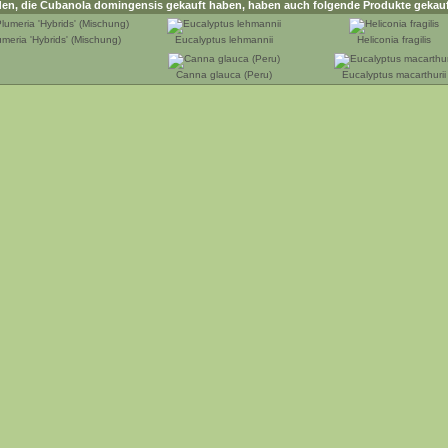
en, die
Cubanola domingensis
gekauft haben, haben auch folgende Produkte gekauf
umeria 'Hybrids' (Mischung)
Eucalyptus lehmannii
Heliconia fragilis
Canna glauca (Peru)
Eucalyptus macarthurii