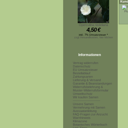
Kund
Pl
Operculina riedeliana
4,50
€
inkl. 7% Umsatzsteuer *
zzgl.Versandkosten, hier klicken
Informationen
Vertrag widerrufen
Datenschutz
EU Umsatzsteuer
Bestellablauf
Zahlungsarten
Lieferung & Versand
Garantie & Beanstandungen
Widerrufsbelehrung &
Muster-Widerrufsformular
Umweltschutz
Wir kaufen Samen
------------------------
Unsere Samen
Vermehrung mit Samen
Aussaatanleitung
FAQ-Fragen zur Anzucht
Warnhinweis
Klimazone
Botanisches Wörterbuch