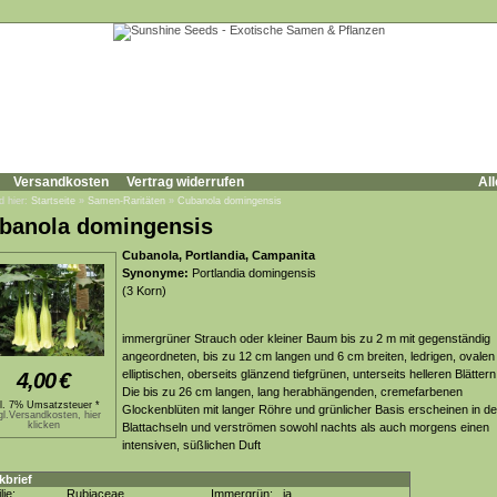
Versandkosten
Vertrag widerrufen
All
d hier:
Startseite
»
Samen-Raritäten
»
Cubanola domingensis
banola domingensis
Cubanola, Portlandia, Campanita
Synonyme:
Portlandia domingensis
(3 Korn)
immergrüner Strauch oder kleiner Baum bis zu 2 m mit gegenständig
angeordneten, bis zu 12 cm langen und 6 cm breiten, ledrigen, ovalen
elliptischen, oberseits glänzend tiefgrünen, unterseits helleren Blättern
4,00
€
Die bis zu 26 cm langen, lang herabhängenden, cremefarbenen
kl. 7% Umsatzsteuer *
Glockenblüten mit langer Röhre und grünlicher Basis erscheinen in d
gl.Versandkosten, hier
klicken
Blattachseln und verströmen sowohl nachts als auch morgens einen
intensiven, süßlichen Duft
kbrief
lie:
Rubiaceae
Immergrün:
ja