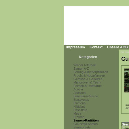
Impressum
Kontakt
Unsere AGB
Sie sin
Kategorien
Cu
Wieder lieferbar!
Samen A-Z
Schling & Kletterpflanzen
Frucht & Nutzpflanzen
Gemüse & Gewürze
Mangroven & Teich
Palmen & Palmfarne
Acacia
Adenium
Baumfarne/Farne
Eucalyptus
Plumeria
in
Hibiskus
zz
Passiflora
Musa
Proteen
Samen-Raritäten
Gekeimte Samen
Stec
Samen-Sets
Fami