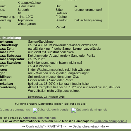
Krappgewächse
unft:
Südostasien
Duft:
ja
ppe:
Strauch
Blüte:
creme, creme-weiß
e:
10
Blütezeit:
winterung:
mind. 10°C
Früchte:
wendung:
Topfgarten,
Standort:
halbschattig-sonnig
Wintergarten
g:
Rarität:
uchtanleitung
mehrung:
Samen/Stecklinge
behandlung:
ca. 24-48 Std. im lauwarmen Wasser einweichen
aat Zeit:
ganzjährig > nur frische Samen keimen zuverlässig
aat Tiefe:
nur leicht mit Substrat bedecken
aat Substrat:
Kokohum oder Anzuchterde + Sand oder Perlite
saat Temperatur:
ca. 25-28°C
aat Standort:
hell + konstant feucht halten, nicht naß
zeit:
ca. 4-8 Wochen
ssen:
in der Wachstumsperiode reichlich wässern
gen:
alle 2 Wochen 0,2%ig oder Langzeitdünger
dlinge:
Spinnmilben > besonders unter Glas
trat:
Einheitserde + Sand oder Perlite
erkultur:
hell bei ca. 15-20°C + konstant feucht halten
rwinterung:
Ältere Exemplare hell bei ca. 10°C und nur soviel gießen, daß der
Wurzelballen nicht völlig austrocknet.
Donnerstag, 22. Februar 2018
Für eine größere Darstellung klicken Sie auf das Bild.
be eine Frage zu
Cubanola domingensis
Für weitere Informationen, besuchen Sie bitte die Homepage zu
Cubanola domingensis
.
««
Coula edulis* - RARITÄT!
««
»»
Deplanchea tetraphylla
»»