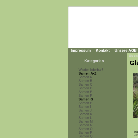
Impressum
Kontakt
Unsere AGB
Sie sin
Kategorien
Gl
Wieder lieferbar!
Samen A-Z
Samen A
Samen B
Samen C
Samen D
Samen E
Samen F
Samen G
Samen H
Samen I
Samen J
Samen K
Samen L
Samen M
Samen N
Samen O
in
Samen P
zz
Samen Q