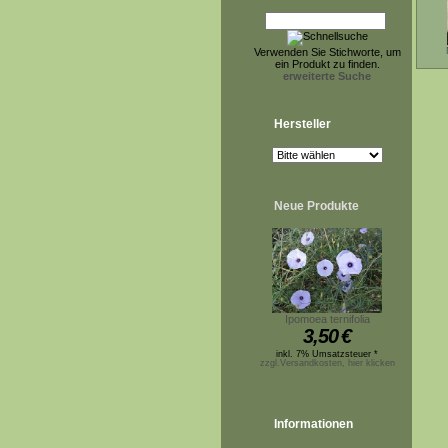
Verwenden Sie Stichworte, um
ein Produkt zu finden.
erweiterte Suche
Hersteller
Neue Produkte
Ipomoea ternifolia
3,50
€
inkl. 7% Umsatzsteuer *
zzgl.Versandkosten, hier klicken
Informationen