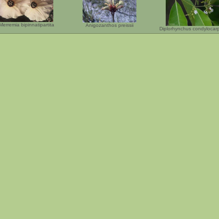
Merremia bipinnatipartita
Anigozanthos preissii
Diplorhynchus condylocar