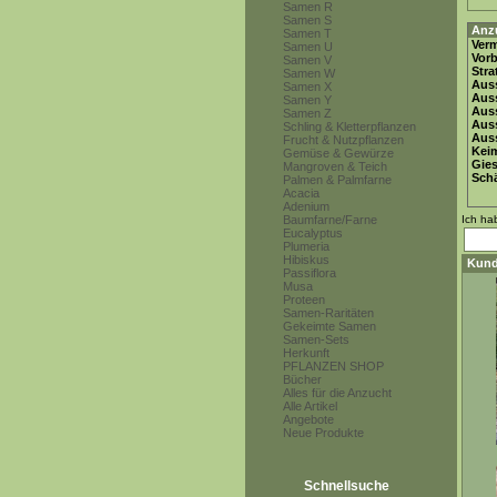
Samen R
Samen S
Anz
Samen T
Ver
Samen U
Vor
Samen V
Stra
Samen W
Auss
Samen X
Auss
Samen Y
Auss
Samen Z
Aus
Schling & Kletterpflanzen
Auss
Frucht & Nutzpflanzen
Keim
Gemüse & Gewürze
Gie
Mangroven & Teich
Schä
Palmen & Palmfarne
Acacia
Adenium
Baumfarne/Farne
Ich ha
Eucalyptus
Plumeria
Hibiskus
Kund
Passiflora
Musa
Proteen
Samen-Raritäten
Gekeimte Samen
Samen-Sets
Herkunft
PFLANZEN SHOP
Bücher
Alles für die Anzucht
Alle Artikel
Angebote
Neue Produkte
Schnellsuche