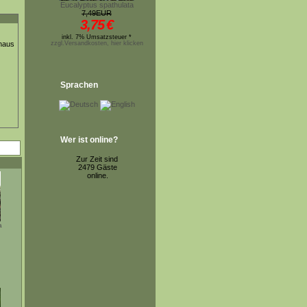
Eucalyptus spathulata
7,49EUR
3,75
€
inkl. 7% Umsatzsteuer *
thaus
zzgl.Versandkosten, hier klicken
Sprachen
Wer ist online?
Zur Zeit sind
2479 Gäste
online.
a