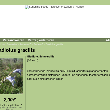
Versandkosten
Vertrag widerrufen
All
d hier:
Startseite
»
Samen A-Z
»
Samen G
»
Gladiolus gracilis
adiolus gracilis
Gladiole, Schwertlilie
(10 Korn)
knollenbildende Pflanze bis zu 50 cm mit fächerförmig angeordneten,
schwertförmigen, tiefgrünen Blättern und duftenden, trichterförmigen,
oder auch pinkfarbenen Blüten
2,00
€
kl. 7% Umsatzsteuer *
gl.Versandkosten, hier
klicken