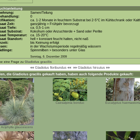
uchtanleitung
mehrung:
Samen/Teilung
behandlung:
0
tifikation:
ca. 1-2 Monate in feuchtem Substrat bei 2-5°C im Kühlschrank oder Kal
aat Zeit:
ganzjährig > Frühjahr bevorzugt
aat Tiefe:
ca. 0,5-1 cm
aat Substrat:
Kokohum oder Anzuchterde + Sand oder Perlite
saat Temperatur:
ca. 15-20°C
aat Standort:
hell + konstant feucht halten, nicht naß
zeit:
bis Keimung erfolgt
ssen:
in der Wachstumsperiode regelmäßig wässern
dlinge:
Spinnmilben > besonders unter Glas
Sonntag, 6. Dezember 2009
be eine Frage zu
Gladiolus gracilis
««
Gladiolus floribundus
««
»»
Gladiolus hirsutus
»»
en, die
Gladiolus gracilis
gekauft haben, haben auch folgende Produkte gekauft:
Caesalpinia bonduc
Eucalyptus haemastom
Aciphylla glaucescens