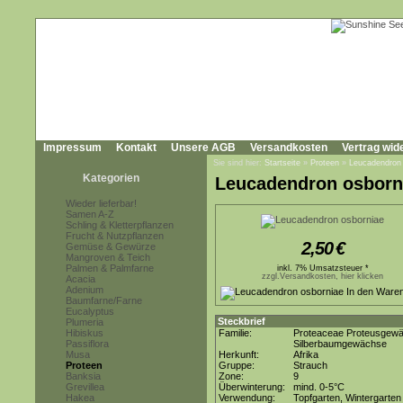
Impressum
Kontakt
Unsere AGB
Versandkosten
Vertrag wid
Sie sind hier:
Startseite
»
Proteen
»
Leucadendron
Kategorien
Leucadendron osborn
Wieder lieferbar!
Samen A-Z
Schling & Kletterpflanzen
Frucht & Nutzpflanzen
2,50
€
Gemüse & Gewürze
Mangroven & Teich
Palmen & Palmfarne
inkl. 7% Umsatzsteuer *
zzgl.Versandkosten, hier klicken
Acacia
Adenium
Baumfarne/Farne
Eucalyptus
Steckbrief
Plumeria
Hibiskus
Familie:
Proteaceae Proteusgew
Passiflora
Silberbaumgewächse
Musa
Herkunft:
Afrika
Proteen
Gruppe:
Strauch
Banksia
Zone:
9
Grevillea
Überwinterung:
mind. 0-5°C
Hakea
Verwendung:
Topfgarten, Wintergarten