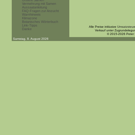
Unsere Samen
Vermehrung mit Samen
Aussaatanleitung
FAQ-Fragen zur Anzucht
Warnhinweis
Klimazone
Botanisches Wörterbuch
Link-Tipps
Alle Preise inklusive
Umsatzsteue
Danke
Verkauf unter Zugrundelegu
© 2015-2026 Peter
Samstag, 8. August 2026