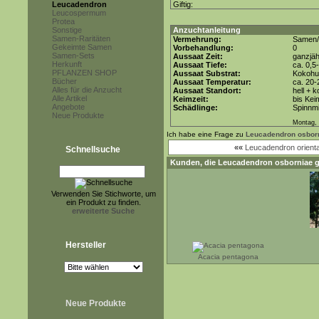
Leucadendron
Giftig:
Leucospermum
Protea
Sonstige
Anzuchtanleitung
Samen-Raritäten
Vermehrung:
Samen/
Gekeimte Samen
Vorbehandlung:
0
Samen-Sets
Aussaat Zeit:
ganzjäh
Herkunft
Aussaat Tiefe:
ca. 0,5
PFLANZEN SHOP
Aussaat Substrat:
Kokohum
Bücher
Aussaat Temperatur:
ca. 20-
Alles für die Anzucht
Aussaat Standort:
hell + 
Alle Artikel
Keimzeit:
bis Kei
Angebote
Schädlinge:
Spinnmi
Neue Produkte
Montag, 
Ich habe eine Frage zu
Leucadendron osbor
««
Leucadendron orienta
Schnellsuche
Kunden, die
Leucadendron osborniae
g
Verwenden Sie Stichworte, um
ein Produkt zu finden.
erweiterte Suche
Hersteller
Acacia pentagona
Neue Produkte