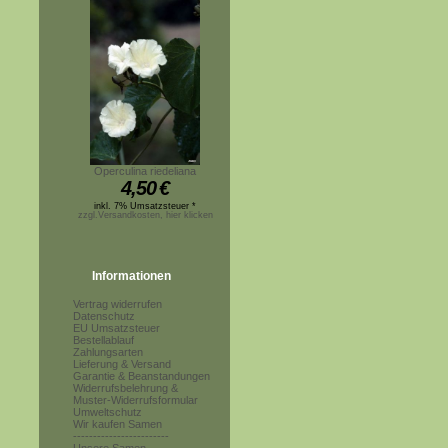
Operculina riedeliana
4,50
€
inkl. 7% Umsatzsteuer *
zzgl.Versandkosten, hier klicken
Informationen
Vertrag widerrufen
Datenschutz
EU Umsatzsteuer
Bestellablauf
Zahlungsarten
Lieferung & Versand
Garantie & Beanstandungen
Widerrufsbelehrung &
Muster-Widerrufsformular
Umweltschutz
Wir kaufen Samen
------------------------