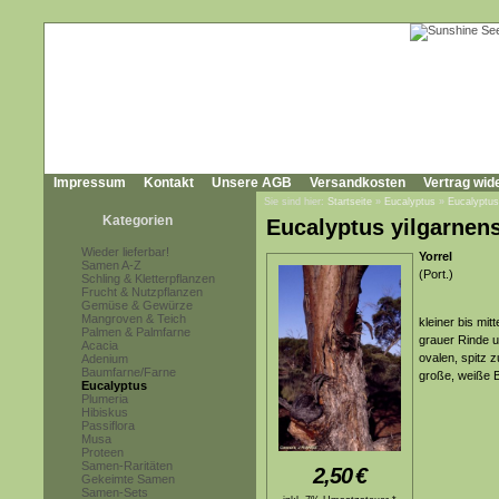
Impressum
Kontakt
Unsere AGB
Versandkosten
Vertrag wid
Sie sind hier:
Startseite
»
Eucalyptus
»
Eucalyptus
Kategorien
Eucalyptus yilgarnen
Wieder lieferbar!
Yorrel
Samen A-Z
(Port.)
Schling & Kletterpflanzen
Frucht & Nutzpflanzen
Gemüse & Gewürze
Mangroven & Teich
kleiner bis mi
Palmen & Palmfarne
grauer Rinde u
Acacia
ovalen, spitz 
Adenium
Baumfarne/Farne
große, weiße B
Eucalyptus
Plumeria
Hibiskus
Passiflora
Musa
Proteen
Samen-Raritäten
2,50
€
Gekeimte Samen
Samen-Sets