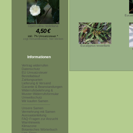
Eucal
Operculina riedeliana
4,50
€
inkl. 7% Umsatzsteuer *
zzgl.Versandkosten, hier klicken
Eucalyptus tessellaris
Informationen
Vertrag widerrufen
Datenschutz
EU Umsatzsteuer
Bestellablauf
Zahlungsarten
Lieferung & Versand
Garantie & Beanstandungen
Widerrufsbelehrung &
Muster-Widerrufsformular
Umweltschutz
Wir kaufen Samen
------------------------
Unsere Samen
Vermehrung mit Samen
Aussaatanleitung
FAQ-Fragen zur Anzucht
Warnhinweis
Klimazone
Botanisches Wörterbuch