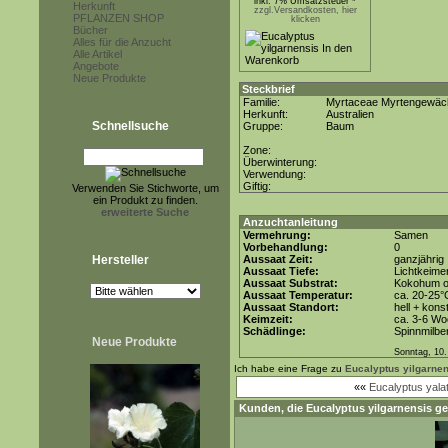
inkl. 7% Umsatzsteuer *
Herkunft
zzgl.Versandkosten, hier
PFLANZEN SHOP
klicken
Bücher
Alles für die Anzucht
Alle Artikel
Angebote
Neue Produkte
Steckbrief
Familie:
Myrtaceae Myrtengewäc
Herkunft:
Australien
Schnellsuche
Gruppe:
Baum
Zone:
Überwinterung:
Verwendung:
Giftig:
Verwenden Sie Stichworte, um
ein Produkt zu finden.
erweiterte Suche
Anzuchtanleitung
Vermehrung:
Samen
Vorbehandlung:
0
Hersteller
Aussaat Zeit:
ganzjährig
Aussaat Tiefe:
Lichtkeimer
Aussaat Substrat:
Kokohum od
Aussaat Temperatur:
ca. 20-25°
Aussaat Standort:
hell + kons
Keimzeit:
ca. 3-6 W
Schädlinge:
Spinnmilbe
Neue Produkte
Sonntag, 10.
Ich habe eine Frage zu
Eucalyptus yilgarne
««
Eucalyptus yala
Kunden, die
Eucalyptus yilgarnensis
ge