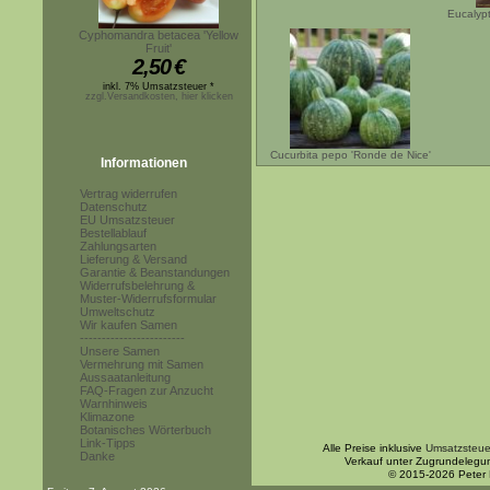
Eucalypt
Cyphomandra betacea 'Yellow
Fruit'
2,50
€
inkl. 7% Umsatzsteuer *
zzgl.Versandkosten, hier klicken
Cucurbita pepo 'Ronde de Nice'
Informationen
Vertrag widerrufen
Datenschutz
EU Umsatzsteuer
Bestellablauf
Zahlungsarten
Lieferung & Versand
Garantie & Beanstandungen
Widerrufsbelehrung &
Muster-Widerrufsformular
Umweltschutz
Wir kaufen Samen
------------------------
Unsere Samen
Vermehrung mit Samen
Aussaatanleitung
FAQ-Fragen zur Anzucht
Warnhinweis
Klimazone
Botanisches Wörterbuch
Link-Tipps
Alle Preise inklusive
Umsatzsteue
Danke
Verkauf unter Zugrundelegu
© 2015-2026 Peter