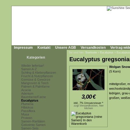
Impressum
Kontakt
Unsere AGB
Versandkosten
Vertrag wid
Sie sind hier:
Startseite
»
Eucalyptus
»
Eucalyptus
Kategorien
Eucalyptus gregsonia
Wieder lieferbar!
Wolgan Sno
Samen A-Z
(5 Korn)
Schling & Kletterpflanzen
Frucht & Nutzpflanzen
Gemüse & Gewürze
Mangroven & Teich
mittelgroßer, 
Palmen & Palmfarne
wechselständig
Acacia
ledrigen, grau
Adenium
3,00
€
Baumfarne/Farne
großen, weißen
Eucalyptus
inkl. 7% Umsatzsteuer *
Plumeria
zzgl.Versandkosten, hier
Hibiskus
klicken
Passiflora
Musa
Proteen
Samen-Raritäten
Gekeimte Samen
Samen-Sets