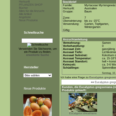
Herkunft
Steckbrief
PFLANZEN SHOP
Familie:
Myrtaceae Myrtengewäc
Bücher
Herkunft:
Australien
Alles für die Anzucht
Gruppe:
Baum
Alle Artikel
Angebote
Zone:
7
Neue Produkte
Überwinterung:
bis zu -15°C
Verwendung:
Garten, Topfgarten,
Wintergarten
Giftig:
Schnellsuche
Anzuchtanleitung
Vermehrung:
Samen
Vorbehandlung:
0
Verwenden Sie Stichworte, um
Aussaat Zeit:
ganzjährig
ein Produkt zu finden.
Aussaat Tiefe:
Lichtkeimer
erweiterte Suche
Aussaat Substrat:
Kokohum od
Aussaat Temperatur:
ca. 15-18°
Aussaat Standort:
hell + kons
Keimzeit:
ca. 3-6 W
Hersteller
Schädlinge:
Spinnmilbe
Sonntag, 10.
Ich habe eine Frage zu
Eucalyptus gregsoni
««
Eucalyptus greg
Kunden, die
Eucalyptus gregsoniana (r
Neue Produkte
Produkte gekauft:
Eucalyptus sheathiana