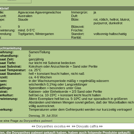
kbrief
lie:
Agavaceae Agavengewächse
Immergrün:
ja
unft:
Australien
Duft:
ppe:
Staude
Blüte:
rot, rötlich, hellrot, blutrot,
purpurrot, dunkelrot
e:
9
Blütezeit:
winterung:
mind. 0-5°C
Früchte:
wendung:
Topfgarten, Wintergarten
Standort:
vollsonnig-halbschattig
g:
Rarität:
uchtanleitung
mehrung:
Samen/Teilung
behandlung:
0
aat Zeit:
ganzjährig
aat Tiefe:
nur leicht mit Substrat bedecken
aat Substrat:
Kokohum oder Anzuchterde + Sand oder Perlite
saat Temperatur:
ca. 25°C
aat Standort:
hell + konstant feucht halten, nicht naß
zeit:
ca. 4-6 Wochen
ssen:
in der Wachstumsperiode mäßig + regelmäßig wässern
gen:
wöchentlich 0,1%ig oder Langzeitdünger
dlinge:
Spinnmilben > besonders unter Glas
trat:
Kakteen- oder Einheitserde + 2/3 Sand oder Perlite
erkultur:
hell bei ca. 10-15ºC + konstant leicht feucht halten
rwinterung:
Ältere Exemplare hell bei ca. 5-10ºC und nur sporadisch in größeren
Abständen und kleinen Mengen soviel gießen, daß der Wurzelballen nich
völlig austrocknet.
erkung:
Temperaturen unter dem Gefrierpunkt werden nur kurzzeitig vertragen!
Dienstag, 29. Juli 2014
be eine Frage zu
Doryanthes palmeri
««
Doryanthes excelsa
««
»»
Dovyalis caffra
»»
en, die
Doryanthes palmeri
gekauft haben, haben auch folgende Produkte gekauft: