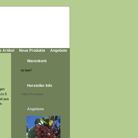
e Artikel
Neue Produkte
Angebote
Warenkorb
ist leer!
Hersteller Info
gen
 zu 5
-
Mehr Produkte
nd aus
h-
Angebote