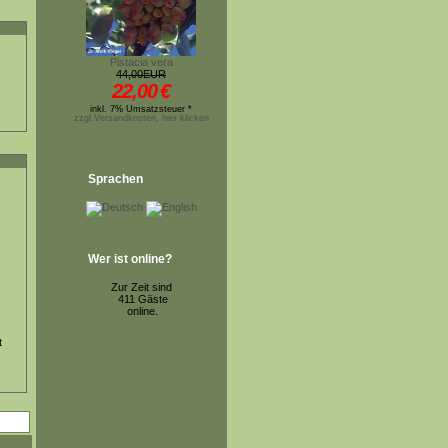
Pistacia vera
44,00EUR
22,00
€
inkl. 7% Umsatzsteuer *
zzgl.Versandkosten, hier klicken
Sprachen
Wer ist online?
Zur Zeit sind
411 Gäste
online.
t