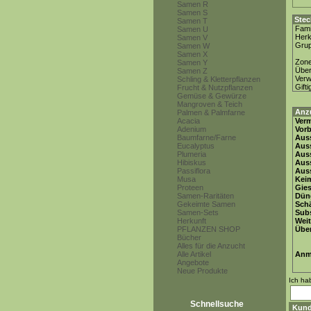
Samen R
Samen S
Stec
Samen T
Fami
Samen U
Herk
Samen V
Gru
Samen W
Samen X
Zon
Samen Y
Über
Samen Z
Ver
Schling & Kletterpflanzen
Gifti
Frucht & Nutzpflanzen
Gemüse & Gewürze
Mangroven & Teich
Anz
Palmen & Palmfarne
Acacia
Ver
Adenium
Vor
Baumfarne/Farne
Auss
Eucalyptus
Auss
Plumeria
Auss
Hibiskus
Aus
Passiflora
Auss
Musa
Keim
Proteen
Gie
Samen-Raritäten
Dün
Gekeimte Samen
Schä
Samen-Sets
Subs
Herkunft
Weit
PFLANZEN SHOP
Übe
Bücher
Alles für die Anzucht
Alle Artikel
Anm
Angebote
Neue Produkte
Ich ha
Schnellsuche
Kund