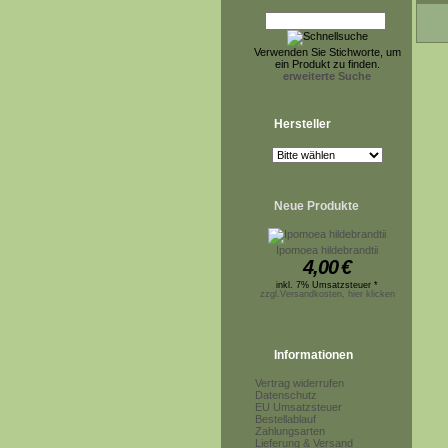
Verwenden Sie Stichworte, um
ein Produkt zu finden.
erweiterte Suche
Hersteller
Neue Produkte
Ipomoea hildebrandtii
4,00
€
inkl. 7% Umsatzsteuer *
zzgl.Versandkosten, hier klicken
Informationen
Vertrag widerrufen
Datenschutz
EU Umsatzsteuer
Bestellablauf
Zahlungsarten
Lieferung & Versand