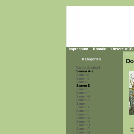
Impressum
Kontakt
Unsere AGB
Sie sin
Kategorien
Do
Wieder lieferbar!
Samen A-Z
Samen A
Samen B
Samen C
Samen D
Samen E
Samen F
Samen G
Samen H
Samen I
Samen J
Samen K
Samen L
Samen M
Samen N
Samen O
Samen P
in
zz
Samen Q