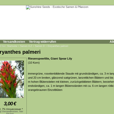
Versandkosten
Vertrag widerrufen
All
d hier:
Startseite
»
Samen A-Z
»
Samen D
»
Doryanthes palmeri
ryanthes palmeri
Riesenspeerlilie, Giant Spear Lily
(10 Korn)
immergrüne, rosettenbildende Staude mit grundständigen, ca. 3 m lan
und 20 cm breiten, glänzend sattgrünen, lanzettlichen Blättern und bis
m hohen Blütenstielen mit kleinen, zurückgebildeten Blättern, bestehe
endständigen, ca. 1 m langen Blütenständen mit ca. 6 cm langen rötlic
orangebraunen Einzelblüten
3,00
€
kl. 7% Umsatzsteuer *
gl.Versandkosten, hier
klicken