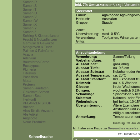
Samen R
inkl. 7% Umsatzsteuer *, zzgl.
Versandko
Samen S
Samen T
Steckbrief
Samen U
Familie:
Agavaceae Agavengewä
Samen V
Herkunft:
Australien
Samen W
Gruppe:
Staude
Samen X
Samen Y
Zone:
9
Samen Z
Überwinterung:
mind. 0-5°C
Schling & Kletterpflanzen
Verwendung:
Topfgarten, Wintergarten
Frucht & Nutzpflanzen
Giftig:
Gemüse & Gewürze
Mangroven & Teich
Palmen & Palmfarne
Anzuchtanleitung
Acacia
Vermehrung:
Samen/Teilung
Adenium
Vorbehandlung:
0
Baumfarne/Farne
Aussaat Zeit:
ganzjährig
Eucalyptus
Aussaat Tiefe:
ca. 0,5 cm
Plumeria
Aussaat Substrat:
Kokohum oder Anz
Hibiskus
Aussaat Temperatur:
ca. 25°C
Passiflora
Aussaat Standort:
hell + konstant fe
Musa
Keimzeit:
ca. 4-6 Wochen
Proteen
Giessen:
in der Wachstums
Samen-Raritäten
Düngen:
wöchentlich 0,1%
Gekeimte Samen
Schädlinge:
Spinnmilben > be
Samen-Sets
Substrat:
Kakteen- oder Ein
Herkunft
Weiterkultur:
hell bei ca. 10-15
PFLANZEN SHOP
Überwinterung:
Ältere Exemplare 
Bücher
Abständen und kle
Alles für die Anzucht
völlig austrocknet
Alle Artikel
Anmerkung:
Temperaturen unt
Angebote
Neue Produkte
Dienstag, 29. Juli 2
Ich habe eine Frage zu
Doryanthes excelsa
««
Dorstenia s
Schnellsuche