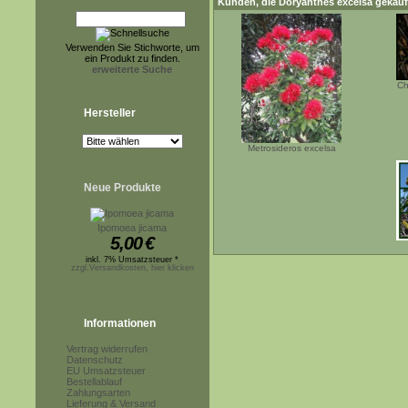
Kunden, die
Doryanthes excelsa
gekauf
Verwenden Sie Stichworte, um
ein Produkt zu finden.
erweiterte Suche
Ch
Hersteller
Metrosideros excelsa
Neue Produkte
Ipomoea jicama
5,00
€
inkl. 7% Umsatzsteuer *
zzgl.Versandkosten, hier klicken
Informationen
Vertrag widerrufen
Datenschutz
EU Umsatzsteuer
Bestellablauf
Zahlungsarten
Lieferung & Versand