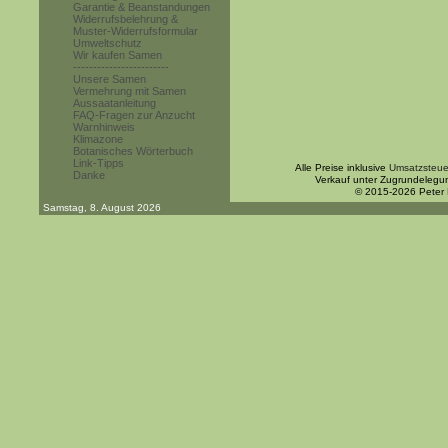
Garantie & Beanstandungen
Widerrufsbelehrung &
Muster-Widerrufsformular
Umweltschutz
Wir kaufen Samen
------------------------
Unsere Samen
Vermehrung mit Samen
Aussaatanleitung
FAQ-Fragen zur Anzucht
Warnhinweis
Klimazone
Botanisches Wörterbuch
Link-Tipps
Alle Preise inklusive
Umsatzsteue
Danke
Verkauf unter Zugrundelegu
© 2015-2026 Peter
Samstag, 8. August 2026