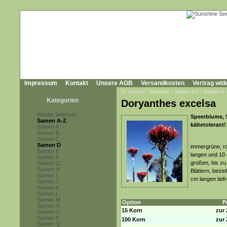
Impressum
Kontakt
Unsere AGB
Versandkosten
Vertrag wid
Sie sind hier:
Startseite
»
Samen A-Z
»
Samen D
Kategorien
Doryanthes excelsa
Wieder lieferbar!
Speerblume, Sp
Samen A-Z
kältetolerant!
Samen A
Samen B
Samen C
Samen D
immergrüne, ro
Samen E
langen und 10 
Samen F
großen, bis zu
Samen G
Samen H
Blättern, best
Samen I
cm langen tiefr
Samen J
Samen K
Samen L
Samen M
Option
P
Samen N
15 Korn
zur 
Samen O
Samen P
100 Korn
zur 
Samen Q