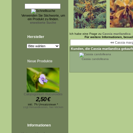
Verwenden Sie Stichworte, um
ein Produkt zu finden.
erweiterte Suche
Ich habe eine Frage zu
Cassia marilandica
Hersteller
Für weitere Informationen, besu
««
Cassia marg
Kunden, die
Cassia marilandica
gekauft
Cassia candolleana
Neue Produkte
Calopogonium mucunoides
2,50
€
inkl. 7% Umsatzsteuer *
zzgl.Versandkosten, hier klicken
Informationen