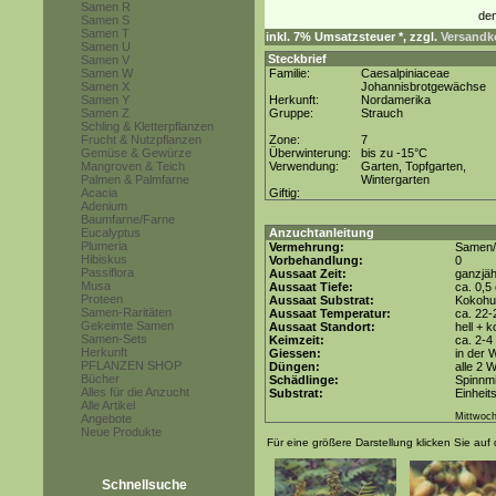
Samen R
Samen S
Samen T
inkl. 7% Umsatzsteuer *, zzgl.
Versandko
Samen U
Steckbrief
Samen V
Samen W
Familie:
Caesalpiniaceae
Samen X
Johannisbrotgewächse
Samen Y
Herkunft:
Nordamerika
Samen Z
Gruppe:
Strauch
Schling & Kletterpflanzen
Frucht & Nutzpflanzen
Zone:
7
Gemüse & Gewürze
Überwinterung:
bis zu -15°C
Mangroven & Teich
Verwendung:
Garten, Topfgarten,
Palmen & Palmfarne
Wintergarten
Acacia
Giftig:
Adenium
Baumfarne/Farne
Eucalyptus
Anzuchtanleitung
Plumeria
Vermehrung:
Samen/
Hibiskus
Vorbehandlung:
0
Passiflora
Aussaat Zeit:
ganzjäh
Musa
Aussaat Tiefe:
ca. 0,5
Proteen
Aussaat Substrat:
Kokohum
Samen-Raritäten
Aussaat Temperatur:
ca. 22-
Gekeimte Samen
Aussaat Standort:
hell + 
Samen-Sets
Keimzeit:
ca. 2-
Herkunft
Giessen:
in der
PFLANZEN SHOP
Düngen:
alle 2 
Bücher
Schädlinge:
Spinnmi
Alles für die Anzucht
Substrat:
Einheit
Alle Artikel
Mittwoch
Angebote
Neue Produkte
Für eine größere Darstellung klicken Sie auf 
Schnellsuche