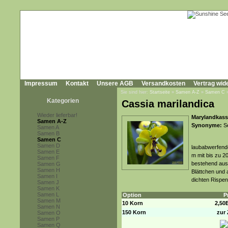
Impressum
Kontakt
Unsere AGB
Versandkosten
Vertrag wid
Sie sind hier:
Startseite
»
Samen A-Z
»
Samen C
Kategorien
Cassia marilandica
Wieder lieferbar!
Marylandkassi
Samen A-Z
Synonyme:
Se
Samen A
Samen B
Samen C
Samen D
laubabwerfende
Samen E
m mit bis zu 2
Samen F
bestehend aus 
Samen G
Samen H
Blättchen und 
Samen I
dichten Rispen
Samen J
Samen K
Samen L
Option
P
Samen M
10 Korn
2,50
Samen N
150 Korn
zur 
Samen O
Samen P
Samen Q