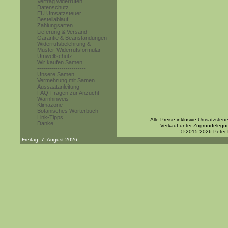
Vertrag widerrufen
Datenschutz
EU Umsatzsteuer
Bestellablauf
Zahlungsarten
Lieferung & Versand
Garantie & Beanstandungen
Widerrufsbelehrung &
Muster-Widerrufsformular
Umweltschutz
Wir kaufen Samen
------------------------
Unsere Samen
Vermehrung mit Samen
Aussaatanleitung
FAQ-Fragen zur Anzucht
Warnhinweis
Klimazone
Botanisches Wörterbuch
Link-Tipps
Alle Preise inklusive
Umsatzsteue
Danke
Verkauf unter Zugrundelegu
© 2015-2026 Peter
Freitag, 7. August 2026