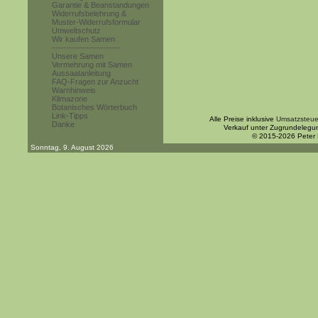
Garantie & Beanstandungen
Widerrufsbelehrung &
Muster-Widerrufsformular
Umweltschutz
Wir kaufen Samen
------------------------
Unsere Samen
Vermehrung mit Samen
Aussaatanleitung
FAQ-Fragen zur Anzucht
Warnhinweis
Klimazone
Botanisches Wörterbuch
Link-Tipps
Alle Preise inklusive
Umsatzsteue
Danke
Verkauf unter Zugrundelegu
© 2015-2026 Peter
Sonntag, 9. August 2026