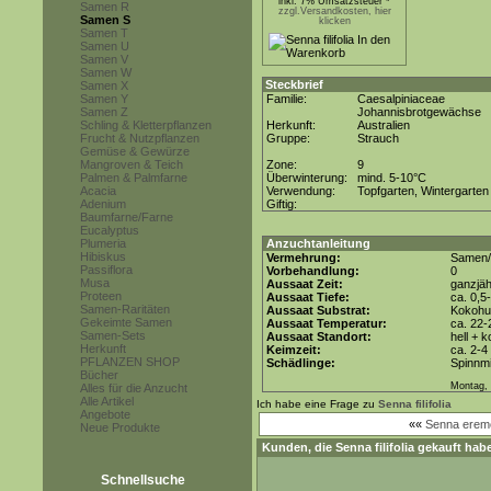
inkl. 7% Umsatzsteuer *
Samen R
zzgl.Versandkosten, hier
Samen S
klicken
Samen T
Samen U
Samen V
Samen W
Steckbrief
Samen X
Samen Y
Familie:
Caesalpiniaceae
Samen Z
Johannisbrotgewächse
Schling & Kletterpflanzen
Herkunft:
Australien
Frucht & Nutzpflanzen
Gruppe:
Strauch
Gemüse & Gewürze
Mangroven & Teich
Zone:
9
Palmen & Palmfarne
Überwinterung:
mind. 5-10°C
Acacia
Verwendung:
Topfgarten, Wintergarten
Adenium
Giftig:
Baumfarne/Farne
Eucalyptus
Plumeria
Anzuchtanleitung
Hibiskus
Vermehrung:
Samen/
Passiflora
Vorbehandlung:
0
Musa
Aussaat Zeit:
ganzjäh
Proteen
Aussaat Tiefe:
ca. 0,5
Samen-Raritäten
Aussaat Substrat:
Kokohum
Gekeimte Samen
Aussaat Temperatur:
ca. 22-
Samen-Sets
Aussaat Standort:
hell + 
Herkunft
Keimzeit:
ca. 2-
PFLANZEN SHOP
Schädlinge:
Spinnmi
Bücher
Montag, 
Alles für die Anzucht
Alle Artikel
Ich habe eine Frage zu
Senna filifolia
Angebote
««
Senna eremo
Neue Produkte
Kunden, die
Senna filifolia
gekauft habe
Schnellsuche