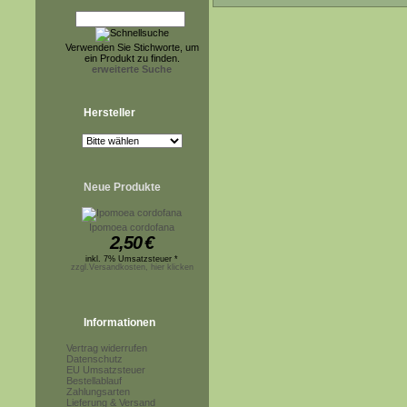
Verwenden Sie Stichworte, um
ein Produkt zu finden.
erweiterte Suche
Hersteller
Neue Produkte
Ipomoea cordofana
2,50
€
inkl. 7% Umsatzsteuer *
zzgl.Versandkosten, hier klicken
Informationen
Vertrag widerrufen
Datenschutz
EU Umsatzsteuer
Bestellablauf
Zahlungsarten
Lieferung & Versand