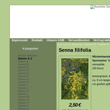
Impressum
Kontakt
Unsere AGB
Versandkosten
Vertrag wid
Sie sind hier:
Startseite
»
Samen A-Z
»
Samen S
Kategorien
Senna filifolia
Wieder lieferbar!
Wüstenkassie
Samen A-Z
Synonyme:
Se
Samen A
Samen B
nemophila
Samen C
(50 Korn)
Samen D
Samen E
Samen F
immergrüner, k
Samen G
ca. 8 cm langen
Samen H
cm großen gelb
Samen I
Samen J
Samen K
Samen L
Samen M
Samen N
Samen O
2,50
€
Samen P
Samen Q