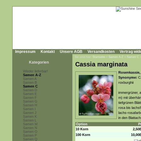
Impressum
Kontakt
Unsere AGB
Versandkosten
Vertrag wid
Sie sind hier:
Startseite
»
Samen A-Z
»
Samen C
Kategorien
Cassia marginata
Wieder lieferbar!
Rosenkassie,
Samen A-Z
Synonyme:
Ca
Samen A
Samen B
roxburghii
Samen C
Samen D
immergrüner, a
Samen E
Samen F
m) mit überhä
Samen G
tiefgrünen Blät
Samen H
rosa bis lachsf
Samen I
Samen J
lachs-rosafarb
Samen K
in den Blattach
Samen L
Samen M
Option
P
Samen N
10 Korn
2,50
Samen O
100 Korn
10,00
Samen P
Samen Q