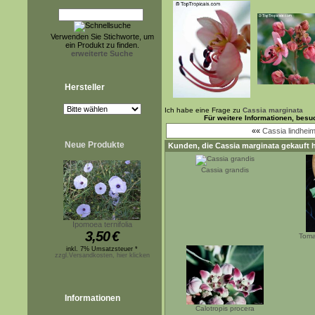
Verwenden Sie Stichworte, um
ein Produkt zu finden.
erweiterte Suche
Hersteller
Ich habe eine Frage zu
Cassia marginata
Für weitere Informationen, bes
««
Cassia lindhei
Neue Produkte
Kunden, die
Cassia marginata
gekauft 
Cassia grandis
Ipomoea ternifolia
3,50
€
Toma
inkl. 7% Umsatzsteuer *
zzgl.Versandkosten, hier klicken
Informationen
Calotropis procera