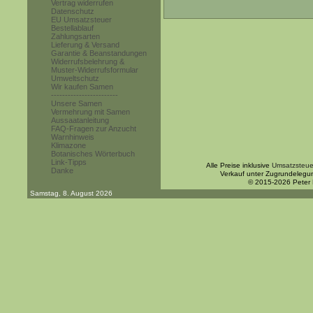
Vertrag widerrufen
Datenschutz
EU Umsatzsteuer
Bestellablauf
Zahlungsarten
Lieferung & Versand
Garantie & Beanstandungen
Widerrufsbelehrung &
Muster-Widerrufsformular
Umweltschutz
Wir kaufen Samen
------------------------
Unsere Samen
Vermehrung mit Samen
Aussaatanleitung
FAQ-Fragen zur Anzucht
Warnhinweis
Klimazone
Botanisches Wörterbuch
Link-Tipps
Alle Preise inklusive
Umsatzsteue
Danke
Verkauf unter Zugrundelegu
© 2015-2026 Peter
Samstag, 8. August 2026