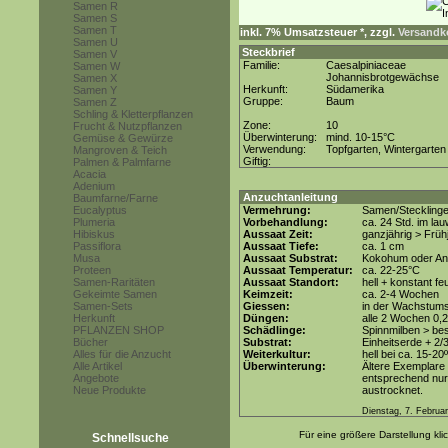
Samen R
Samen S
Samen T
inkl. 7% Umsatzsteuer *, zzgl.
Versandko
Samen U
Steckbrief
Samen V
Familie:
Caesalpiniaceae
Samen W
Johannisbrotgewächse
Samen X
Herkunft:
Südamerika
Samen Y
Gruppe:
Baum
Samen Z
Schling & Kletterpflanzen
Zone:
10
Frucht & Nutzpflanzen
Überwinterung:
mind. 10-15°C
Gemüse & Gewürze
Verwendung:
Topfgarten, Wintergarten
Mangroven & Teich
Giftig:
Palmen & Palmfarne
Acacia
Adenium
Anzuchtanleitung
Baumfarne/Farne
Eucalyptus
Vermehrung:
Samen/Steckling
Plumeria
Vorbehandlung:
ca. 24 Std. im l
Hibiskus
Aussaat Zeit:
ganzjährig > Früh
Passiflora
Aussaat Tiefe:
ca. 1 cm
Musa
Aussaat Substrat:
Kokohum oder Anz
Proteen
Aussaat Temperatur:
ca. 22-25°C
Samen-Raritäten
Aussaat Standort:
hell + konstant fe
Gekeimte Samen
Keimzeit:
ca. 2-4 Wochen
Samen-Sets
Giessen:
in der Wachstum
Herkunft
Düngen:
alle 2 Wochen 0,
PFLANZEN SHOP
Schädlinge:
Spinnmilben > be
Bücher
Substrat:
Einheitserde + 2/
Alles für die Anzucht
Weiterkultur:
hell bei ca. 15-20
Alle Artikel
Überwinterung:
Ältere Exemplare
Angebote
entsprechend nur 
Neue Produkte
austrocknet.
Dienstag, 7. Februa
Für eine größere Darstellung kli
Schnellsuche