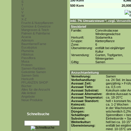
100 Korn
8,56
S
T
500 Korn
20,00
U
V
W
X-Z
inkl. 7% Umsatzsteuer *, zzgl.
Versandko
Frucht & Nutzpflanzen
Gemüse & Gewürze
Steckbrief
Mangroven & Teich
Familie:
Convolvulaceae
Palmen & Palmfarne
Windengewächse
Acacia
Herkunft:
Südamerika
Adenium
Gruppe:
Kletterpflanze
Baumfarne/Farne
Zone:
6
Eucalyptus
Überwinterung:
entfällt bei einjähriger
Plumeria
Kultur
Hibiskus
Verwendung:
Garten, Topfgarten,
Passiflora
Wintergarten
Musa
Giftig:
Samen
Proteen
Samen-Raritäten
Gekeimte Samen
Anzuchtanleitung
Samen-Sets
Vermehrung:
Samen
Herkunft
Vorbehandlung:
ca. 24 Std. im l
PFLANZEN SHOP
Aussaat Zeit:
ganzjährig > Früh
Bücher
Aussaat Tiefe:
ca. 0,5 cm
Alles für die Anzucht
Aussaat Substrat:
Kokohum oder Anz
Alle Artikel
Aussaat Alternative:
direkte Aussaat n
Angebote
Aussaat Temperatur:
ca. 18-20°C
Neue Produkte
Aussaat Standort:
hell + konstant fe
Keimzeit:
ca. 1-2 Wochen
Giessen:
in der Wachstums
Düngen:
wöchentlich 0,2%
Schnellsuche
Schädlinge:
Spinnmilben > be
Substrat:
Einheitserde + Sa
Weiterkultur:
hell bei ca. 10-15
Überwinterung:
entfällt bei einjäh
mind. 10-15°C und