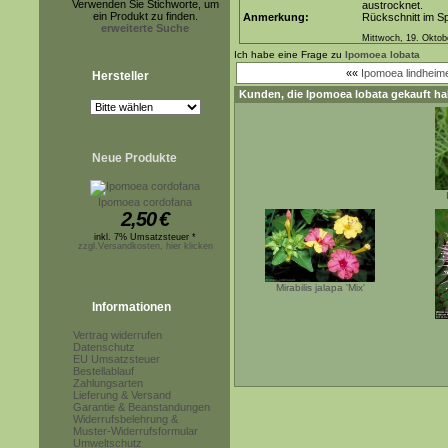
Verwenden Sie Stichworte, um
austrocknet.
ein Produkt zu finden.
Anmerkung:
Rückschnitt im Sp
erweiterte Suche
Mittwoch, 19. Oktob
Ich habe eine Frage zu
Ipomoea lobata
««
Ipomoea lindheime
Hersteller
Kunden, die
Ipomoea lobata
gekauft ha
Neue Produkte
Ipomoea cordofana
2,50
€
inkl. 7% Umsatzsteuer *
zzgl.Versandkosten, hier klicken
Mirabilis jalapa 'Mix'
Informationen
Vertrag widerrufen
Datenschutz
EU Umsatzsteuer
Bestellablauf
Zahlungsarten
Lieferung & Versand
Garantie & Beanstandungen
Widerrufsbelehrung &
Muster-Widerrufsformular
Umweltschutz