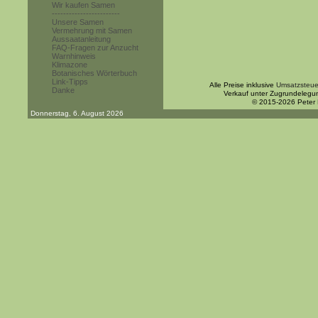
Wir kaufen Samen
------------------------
Unsere Samen
Vermehrung mit Samen
Aussaatanleitung
FAQ-Fragen zur Anzucht
Warnhinweis
Klimazone
Botanisches Wörterbuch
Link-Tipps
Alle Preise inklusive
Umsatzsteue
Danke
Verkauf unter Zugrundelegu
© 2015-2026 Peter
Donnerstag, 6. August 2026