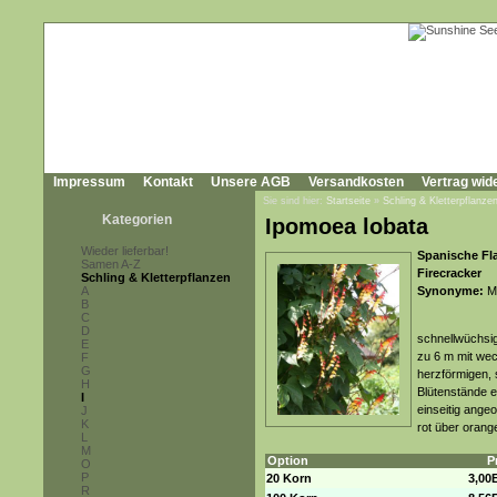
Impressum
Kontakt
Unsere AGB
Versandkosten
Vertrag wid
Sie sind hier:
Startseite
»
Schling & Kletterpflanze
Kategorien
Ipomoea lobata
Wieder lieferbar!
Spanische Fla
Samen A-Z
Firecracker
Schling & Kletterpflanzen
A
Synonyme:
Mi
B
C
D
schnellwüchsig
E
zu 6 m mit wec
F
G
herzförmigen, 
H
Blütenstände e
I
einseitig ange
J
K
rot über orang
L
M
Option
P
O
P
20 Korn
3,00
R