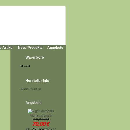
e Artikel
Neue Produkte
Angebote
Warenkorb
ist leer!
Hersteller Info
-
Mehr Produkte
Angebote
Vigna caracalla
100,00EUR
70,00
€
inkl. 7% Umsatzsteuer *