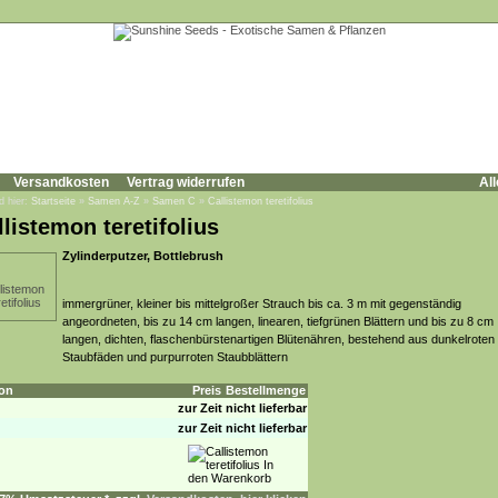
Versandkosten
Vertrag widerrufen
All
d hier:
Startseite
»
Samen A-Z
»
Samen C
»
Callistemon teretifolius
llistemon teretifolius
Zylinderputzer, Bottlebrush
immergrüner, kleiner bis mittelgroßer Strauch bis ca. 3 m mit gegenständig
angeordneten, bis zu 14 cm langen, linearen, tiefgrünen Blättern und bis zu 8 cm
langen, dichten, flaschenbürstenartigen Blütenähren, bestehend aus dunkelroten
Staubfäden und purpurroten Staubblättern
on
Preis
Bestellmenge
zur Zeit nicht lieferbar
zur Zeit nicht lieferbar