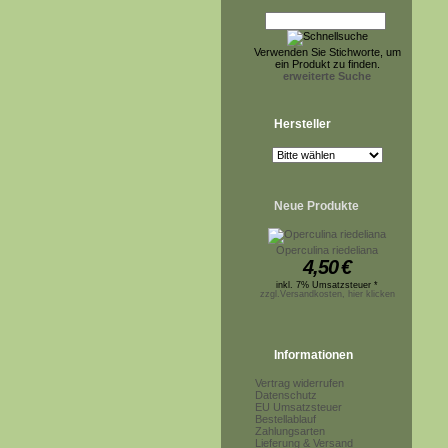
Verwenden Sie Stichworte, um
ein Produkt zu finden.
erweiterte Suche
Hersteller
Neue Produkte
Operculina riedeliana
4,50
€
inkl. 7% Umsatzsteuer *
zzgl.Versandkosten, hier klicken
Informationen
Vertrag widerrufen
Datenschutz
EU Umsatzsteuer
Bestellablauf
Zahlungsarten
Lieferung & Versand