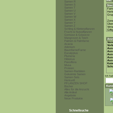
inkl
Samen R
Samen S
Stec
Samen T
Fami
Samen U
Herk
Samen V
Gru
Samen W
Samen X
Zon
Samen Y
Über
Samen Z
Ver
Schling & Kletterpflanzen
Gifti
Frucht & Nutzpflanzen
Gemüse & Gewürze
Mangroven & Teich
Anz
Palmen & Palmfarne
Ver
Acacia
Vor
Adenium
Auss
Baumfarne/Farne
Auss
Eucalyptus
Auss
Plumeria
Aus
Hibiskus
Auss
Passiflora
Keim
Musa
Schä
Proteen
Samen-Raritäten
Gekeimte Samen
Ich ha
Samen-Sets
Herkunft
PFLANZEN SHOP
Kund
Bücher
Alles für die Anzucht
Alle Artikel
C
Angebote
Neue Produkte
Schnellsuche