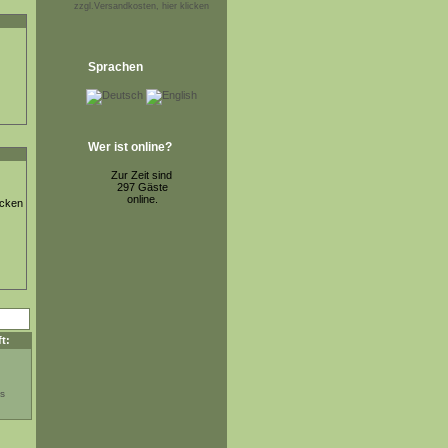
zzgl.Versandkosten, hier klicken
Sprachen
Wer ist online?
Zur Zeit sind
297 Gäste
online.
ücken
t: