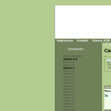
Impressum
Kontakt
Unsere AGB
Sie sin
Kategorien
Ca
Wieder lieferbar!
Samen A-Z
Samen A
Samen B
Samen C
Samen D
Samen E
Samen F
Samen G
Samen H
Samen I
Opti
Samen J
Port.
Samen K
Samen L
1g
Samen M
Samen N
Samen O
Samen P
Samen Q