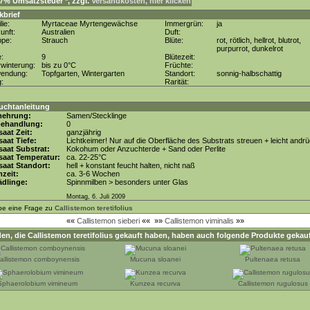
. 7% Umsatzsteuer *, zzgl.
Versandkosten, hier klicken
kbrief
lie:
Myrtaceae Myrtengewächse
Immergrün:
ja
unft:
Australien
Duft:
ppe:
Strauch
Blüte:
rot, rötlich, hellrot, blutrot,
purpurrot, dunkelrot
e:
9
Blütezeit:
winterung:
bis zu 0°C
Früchte:
wendung:
Topfgarten, Wintergarten
Standort:
sonnig-halbschattig
g:
Rarität:
uchtanleitung
mehrung:
Samen/Stecklinge
behandlung:
0
aat Zeit:
ganzjährig
aat Tiefe:
Lichtkeimer! Nur auf die Oberfläche des Substrats streuen + leicht andr
aat Substrat:
Kokohum oder Anzuchterde + Sand oder Perlite
saat Temperatur:
ca. 22-25°C
aat Standort:
hell + konstant feucht halten, nicht naß
zeit:
ca. 3-6 Wochen
dlinge:
Spinnmilben > besonders unter Glas
Montag, 6. Juli 2009
be eine Frage zu
Callistemon teretifolius
««
Callistemon sieberi
««
»»
Callistemon viminalis
»»
en, die
Callistemon teretifolius
gekauft haben, haben auch folgende Produkte gekauf
allistemon comboynensis
Mucuna sloanei
Pultenaea retusa
Sphaerolobium vimineum
Kunzea recurva
Callistemon rugulosus