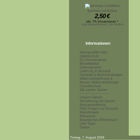
Ipomoea cordofana
2,50
€
inkl. 7% Umsatzsteuer *
zzgl.Versandkosten, hier klicken
Informationen
Vertrag widerrufen
Datenschutz
EU Umsatzsteuer
Bestellablauf
Zahlungsarten
Lieferung & Versand
Garantie & Beanstandungen
Widerrufsbelehrung &
Muster-Widerrufsformular
Umweltschutz
Wir kaufen Samen
------------------------
Unsere Samen
Vermehrung mit Samen
Aussaatanleitung
FAQ-Fragen zur Anzucht
Warnhinweis
Klimazone
Botanisches Wörterbuch
Link-Tipps
Danke
Freitag, 7. August 2026