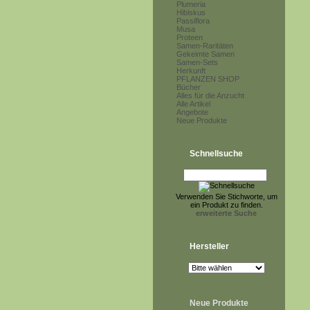
Plumeria
Hibiskus
Passiflora
Musa
Proteen
Samen-Raritäten
Gekeimte Samen
Samen-Sets
Herkunft
PFLANZEN SHOP
Bücher
Alles für die Anzucht
Alle Artikel
Angebote
Neue Produkte
Schnellsuche
Verwenden Sie Stichworte, um
ein Produkt zu finden.
erweiterte Suche
Hersteller
Neue Produkte