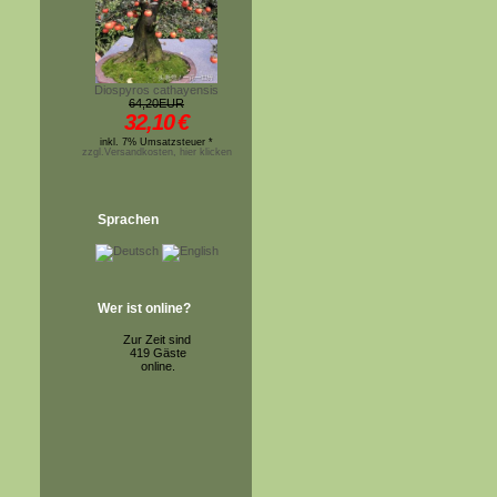
Diospyros cathayensis
64,20EUR
32,10
€
inkl. 7% Umsatzsteuer *
zzgl.Versandkosten, hier klicken
Sprachen
Wer ist online?
Zur Zeit sind
419 Gäste
online.