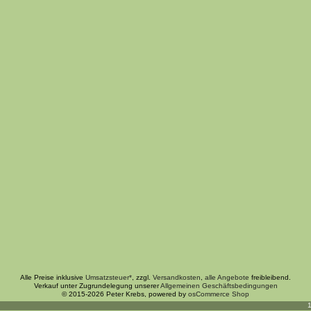
Alle Preise inklusive
Umsatzsteuer*
, zzgl.
Versandkosten
,
alle Angebote
freibleibend.
Verkauf unter Zugrundelegung unserer
Allgemeinen Geschäftsbedingungen
© 2015-2026 Peter Krebs, powered by
osCommerce Shop
1