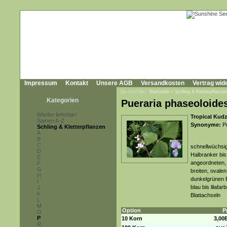
Impressum
Kontakt
Unsere AGB
Versandkosten
Vertrag wid
Sie sind hier:
Startseite
»
Schling & Kletterpflanze
Kategorien
Pueraria phaseoloide
Wieder lieferbar!
Tropical Kud
Samen A-Z
Synonyme:
Pu
Schling & Kletterpflanzen
A
B
C
schnellwüchsig
D
Halbranker bis
E
angeordneten, 
F
G
breiten, ovalen
H
dunkelgrünen B
I
blau bis lilaf
J
K
Blattachseln
L
M
Option
P
O
P
10 Korn
3,00
R