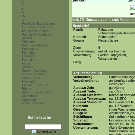
100 Korn
zur 
S
T
U
V
W
inkl. 7% Umsatzsteuer *, zzgl.
Versandko
X-Z
Frucht & Nutzpflanzen
Steckbrief
Gemüse & Gewürze
Familie:
Fabaceae
Mangroven & Teich
Schmetterlingsblütenge
Palmen & Palmfarne
Herkunft:
Südostasien
Acacia
Gruppe:
Kletterpflanze
Adenium
Baumfarne/Farne
Zone:
6
Eucalyptus
Überwinterung:
entfällt, da frosthart
Plumeria
Verwendung:
Garten, Topfgarten,
Hibiskus
Wintergarten
Passiflora
Giftig:
Musa
Proteen
Samen-Raritäten
Anzuchtanleitung
Gekeimte Samen
Vermehrung:
Samen/Steckling
Samen-Sets
Vorbehandlung:
anritzen/aufrauh
Herkunft
einweichen
PFLANZEN SHOP
Aussaat Zeit:
ganzjährig
Bücher
Aussaat Tiefe:
ca. 0,5 cm
Alles für die Anzucht
Aussaat Substrat:
Kokohum oder Anz
Alle Artikel
Aussaat Temperatur:
ca. 22-25°C
Angebote
Aussaat Standort:
hell + konstant fe
Neue Produkte
Keimzeit:
ca. 1-3 Wochen
Giessen:
in der Wachstums
Düngen:
wöchentlich 0,2%
Schädlinge:
Spinnmilben > be
Schnellsuche
Substrat:
Einheitserde + Sa
Weiterkultur:
hell bei ca. 10-15
Überwinterung:
Ältere Exemplare 
Wurzelballen nich
geschützten sonni