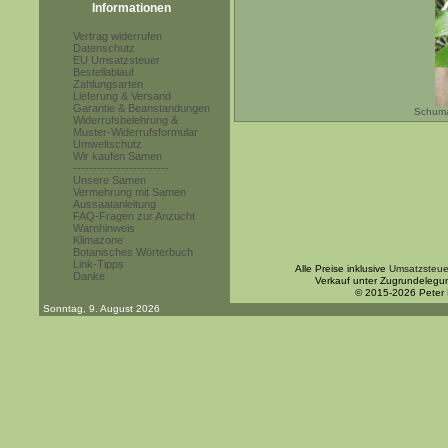
Informationen
Vertrag widerrufen
Datenschutz
EU Umsatzsteuer
Bestellablauf
Zahlungsarten
Lieferung & Versand
Garantie & Beanstandungen
Schuma
Widerrufsbelehrung &
Muster-Widerrufsformular
Umweltschutz
Wir kaufen Samen
------------------------
Unsere Samen
Vermehrung mit Samen
Aussaatanleitung
FAQ-Fragen zur Anzucht
Warnhinweis
Klimazone
Botanisches Wörterbuch
Link-Tipps
Alle Preise inklusive
Umsatzsteue
Danke
Verkauf unter Zugrundelegu
© 2015-2026 Peter
Sonntag, 9. August 2026