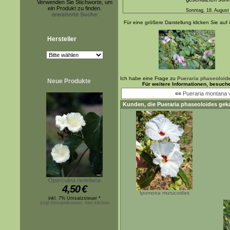
Verwenden Sie Stichworte, um
ein Produkt zu finden.
Sonntag, 18. August
erweiterte Suche
Für eine größere Darstellung klicken Sie auf 
Hersteller
Ich habe eine Frage zu
Pueraria phaseoloid
Neue Produkte
Für weitere Informationen, besuch
««
Pueraria montana 
Kunden, die
Pueraria phaseoloides
geka
Operculina riedeliana
4,50
€
Ipomoea murucoides
inkl. 7% Umsatzsteuer *
zzgl.Versandkosten, hier klicken