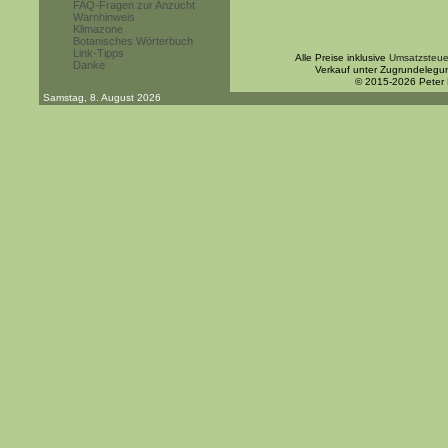
FAQ-Fragen zur Anzucht
Warnhinweis
Klimazone
Botanisches Wörterbuch
Link-Tipps
Alle Preise inklusive
Umsatzsteue
Danke
Verkauf unter Zugrundelegu
© 2015-2026 Peter
Samstag, 8. August 2026