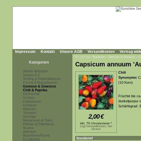
Impressum
Kontakt
Unsere AGB
Versandkosten
Vertrag wid
Sie sind hier:
Startseite
»
Gemüse & Gewürze
»
C
Kategorien
Capsicum annuum 'Au
Wieder lieferbar!
Chili
Samen A-Z
Synonyme:
Ca
Schling & Kletterpflanzen
Frucht & Nutzpflanzen
(10 Korn)
Gemüse & Gewürze
Chili & Paprika
Eierfrüchte
Früchte bis ca
Gurken
dunkelpurpur ü
Kalebassen
Kürbisse
Schärfegrad: 3
Melonen
Tomaten
2,00
€
Sonstige
Mangroven & Teich
inkl. 7% Umsatzsteuer *
Palmen & Palmfarne
zzgl.Versandkosten, hier
Acacia
klicken
Adenium
Baumfarne/Farne
Steckbrief
Eucalyptus