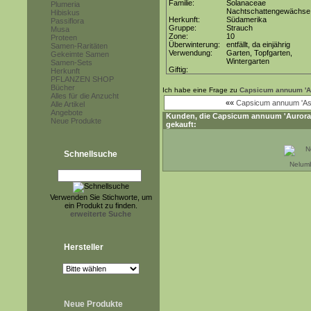
Familie:
Solanaceae
Plumeria
Nachtschattengewächse
Hibiskus
Herkunft:
Südamerika
Passiflora
Gruppe:
Strauch
Musa
Zone:
10
Proteen
Überwinterung:
entfällt, da einjährig
Samen-Raritäten
Verwendung:
Garten, Topfgarten,
Gekeimte Samen
Wintergarten
Samen-Sets
Giftig:
Herkunft
PFLANZEN SHOP
Bücher
Ich habe eine Frage zu
Capsicum annuum 'A
Alles für die Anzucht
««
Capsicum annuum 'A
Alle Artikel
Angebote
Kunden, die
Capsicum annuum 'Aurora
Neue Produkte
gekauft:
Schnellsuche
Nelumb
Verwenden Sie Stichworte, um
ein Produkt zu finden.
erweiterte Suche
Hersteller
Neue Produkte