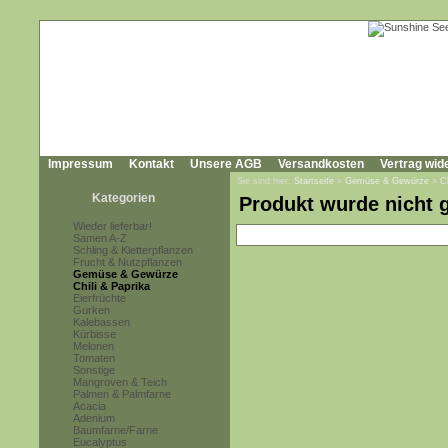
Impressum
Kontakt
Unsere AGB
Versandkosten
Vertrag wid
Sie sind hier:
Startseite
»
Gemüse & Gewürze
»
C
Kategorien
Produkt wurde nicht 
Wieder lieferbar!
Samen A-Z
Schling & Kletterpflanzen
Frucht & Nutzpflanzen
Gemüse & Gewürze
Chili & Paprika
Eierfrüchte
Gurken
Kalebassen
Kürbisse
Melonen
Tomaten
Sonstige
Mangroven & Teich
Palmen & Palmfarne
Acacia
Adenium
Baumfarne/Farne
Eucalyptus