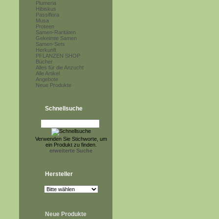
Plumeria
Hibiskus
Passiflora
Musa
Proteen
Samen-Raritäten
Gekeimte Samen
Samen-Sets
Herkunft
PFLANZEN SHOP
Bücher
Alles für die Anzucht
Alle Artikel
Angebote
Neue Produkte
Schnellsuche
Verwenden Sie Stichworte, um
ein Produkt zu finden.
erweiterte Suche
Hersteller
Neue Produkte