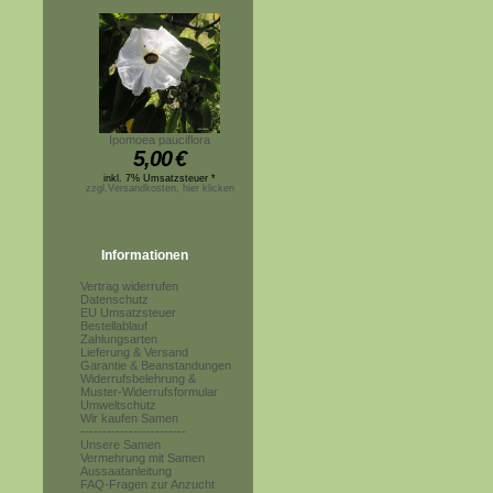
Ipomoea pauciflora
5,00
€
inkl. 7% Umsatzsteuer *
zzgl.Versandkosten, hier klicken
Informationen
Vertrag widerrufen
Datenschutz
EU Umsatzsteuer
Bestellablauf
Zahlungsarten
Lieferung & Versand
Garantie & Beanstandungen
Widerrufsbelehrung &
Muster-Widerrufsformular
Umweltschutz
Wir kaufen Samen
------------------------
Unsere Samen
Vermehrung mit Samen
Aussaatanleitung
FAQ-Fragen zur Anzucht