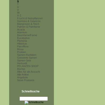
S
T
U
V
W
X-Z
Frucht & Nutzpflanzen
Gemüse & Gewürze
Mangroven & Teich
Palmen & Palmfarne
Acacia
Adenium
Baumfarne/Farne
Eucalyptus
Plumeria
Hibiskus
Passiflora
Musa
Proteen
Samen-Raritäten
Gekeimte Samen
Samen-Sets
Herkunft
PFLANZEN SHOP
Bücher
Alles für die Anzucht
Alle Artikel
Angebote
Neue Produkte
Schnellsuche