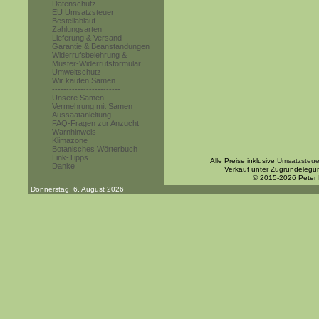
Datenschutz
EU Umsatzsteuer
Bestellablauf
Zahlungsarten
Lieferung & Versand
Garantie & Beanstandungen
Widerrufsbelehrung &
Muster-Widerrufsformular
Umweltschutz
Wir kaufen Samen
------------------------
Unsere Samen
Vermehrung mit Samen
Aussaatanleitung
FAQ-Fragen zur Anzucht
Warnhinweis
Klimazone
Botanisches Wörterbuch
Link-Tipps
Alle Preise inklusive
Umsatzsteue
Danke
Verkauf unter Zugrundelegu
© 2015-2026 Peter
Donnerstag, 6. August 2026