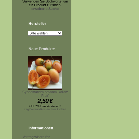
Verwenden Sie Stichworte, um
ein Produkt zu finden.
erweiterte Suche
Hersteller
Neue Produkte
Cyphomandra betacea 'Yellow
Fruit'
2,50
€
inkl. 7% Umsatzsteuer *
zzgl.Versandkosten, hier klicken
Informationen
Vertrag widerrufen