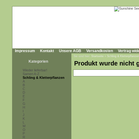
Impressum
Kontakt
Unsere AGB
Versandkosten
Vertrag wid
Sie sind hier:
Startseite
»
Schling & Kletterpflanze
Kategorien
Produkt wurde nicht 
Wieder lieferbar!
Samen A-Z
Schling & Kletterpflanzen
A
B
C
D
E
F
G
H
I
J
K
L
M
O
P
R