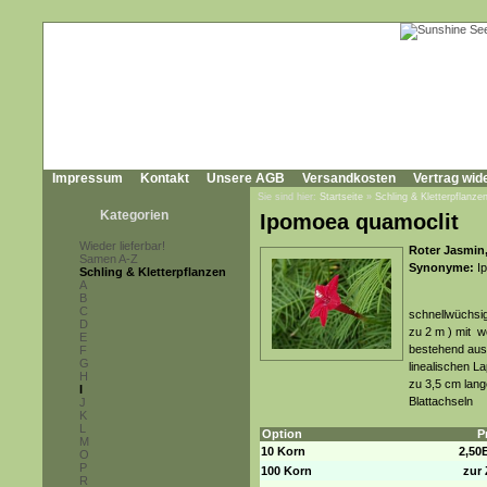
Impressum
Kontakt
Unsere AGB
Versandkosten
Vertrag wid
Sie sind hier:
Startseite
»
Schling & Kletterpflanze
Kategorien
Ipomoea quamoclit
Wieder lieferbar!
Roter Jasmin
Samen A-Z
Synonyme:
Ip
Schling & Kletterpflanzen
A
B
C
schnellwüchsige
D
zu 2 m ) mit w
E
bestehend aus 
F
G
linealischen La
H
zu 3,5 cm lang
I
Blattachseln
J
K
L
Option
P
M
10 Korn
2,50
O
P
100 Korn
zur 
R