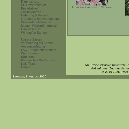
Datenschutz
EU Umsatzsteuer
Ipomoea 'Carneval di Venezia'
Bestellablauf
Zahlungsarten
Lieferung & Versand
Garantie & Beanstandungen
Widerrufsbelehrung &
Muster-Widerrufsformular
Umweltschutz
Wir kaufen Samen
------------------------
Unsere Samen
Vermehrung mit Samen
Aussaatanleitung
FAQ-Fragen zur Anzucht
Warnhinweis
Klimazone
Botanisches Wörterbuch
Link-Tipps
Alle Preise inklusive
Umsatzsteue
Danke
Verkauf unter Zugrundelegu
© 2015-2026 Peter
Samstag, 8. August 2026