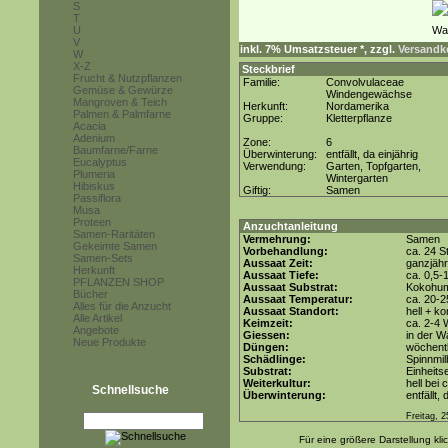
S
T
U
V
inkl. 7% Umsatzsteuer *, zzgl.
Versandko
W
X-Z
Steckbrief
Frucht & Nutzpflanzen
Familie:
Convolvulaceae
Gemüse & Gewürze
Windengewächse
Mangroven & Teich
Herkunft:
Nordamerika
Palmen & Palmfarne
Gruppe:
Kletterpflanze
Acacia
Adenium
Zone:
6
Baumfarne/Farne
Überwinterung:
entfällt, da einjährig
Eucalyptus
Verwendung:
Garten, Topfgarten,
Plumeria
Wintergarten
Hibiskus
Giftig:
Samen
Passiflora
Musa
Proteen
Anzuchtanleitung
Samen-Raritäten
Vermehrung:
Samen
Gekeimte Samen
Vorbehandlung:
ca. 24 S
Samen-Sets
Aussaat Zeit:
ganzjähr
Herkunft
Aussaat Tiefe:
ca. 0,5-
PFLANZEN SHOP
Aussaat Substrat:
Kokohum 
Bücher
Aussaat Temperatur:
ca. 20-
Alles für die Anzucht
Aussaat Standort:
hell + ko
Alle Artikel
Keimzeit:
ca. 2-4
Angebote
Giessen:
in der 
Neue Produkte
Düngen:
wöchentl
Schädlinge:
Spinnmil
Substrat:
Einheits
Weiterkultur:
hell bei 
Schnellsuche
Überwinterung:
entfällt, 
Freitag, 
Für eine größere Darstellung kli