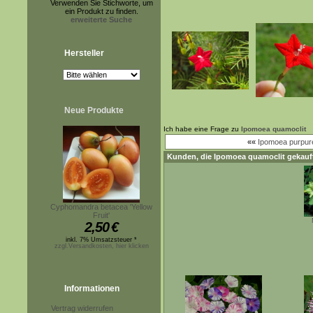
Verwenden Sie Stichworte, um
ein Produkt zu finden.
erweiterte Suche
Hersteller
Neue Produkte
Ich habe eine Frage zu
Ipomoea quamoclit
««
Ipomoea purpur
Kunden, die
Ipomoea quamoclit
gekauft
Cyphomandra betacea 'Yellow
Fruit'
2,50
€
inkl. 7% Umsatzsteuer *
zzgl.Versandkosten, hier klicken
Informationen
Vertrag widerrufen