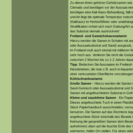
Zu diesen Arten gehören Gehölzsamen wie A
Clematis und benötigen vor der Aussaat eine 
benötigen eine Kalt-Nass-Behandlung, fällt 
und Art liegt die optimale Temperatur zwisc
(Kalthaus) im Herbst/Winter oder unabhängi
Stratifikation richtet sich nach Gattung/Art
das Substrat niemals austrocknet!
Freiland- und Gewächshausvariante
Hierzu werden die Samen in Schalen mit a
oder Aussaatsubstrat und Sand) ausgesät, w
im Freiland muß auch einmal mit milderen Wi
sehr hoch aus. Verlieren Sie nicht die Gedu
zwischen 2 Wochen bis zu 1-2 Jahren daue
Tipp
: Bedecken Sie Aussaaten im Freiland
Kieselsteinen, die man z.B. auch in Aquari
einer verkrusteten Oberfläche vorzubeuge
Kühlschrankvariante
Große Samen
- Hierzu werden die Samen i
Sand-Gemisch oder Aussaatsubstrat und San
Samen mit angefeuchtetem Substrat in Gefri
Kleine und staubfeine Samen
- Ein Papie
Dieses angefeuchtete Tuch in einen Plastik
Stück Papierhandtuch ausschneiden; versu
benutzen. Die Samen auf das Rechteck legen
angefeuchtete Stück innerhalb des Beutels 
Keimung die gesprießten Samen dem Beutel
aufnehmen) oben auf die feuchte Erde des 
wärmeren, hellen Ort stellen. Für einen ode