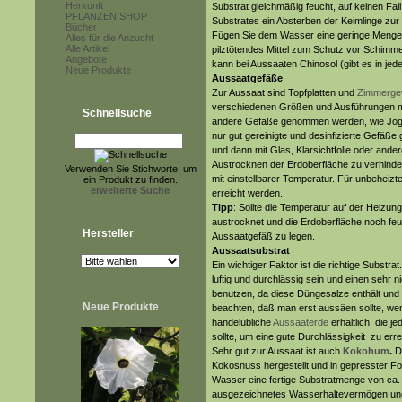
Herkunft
Substrat gleichmäßig feucht, auf keinen Fa
PFLANZEN SHOP
Substrates ein Absterben der Keimlinge zu
Bücher
Fügen Sie dem Wasser eine geringe Menge 
Alles für die Anzucht
Alle Artikel
pilztötendes Mittel zum Schutz vor Schimm
Angebote
kann bei Aussaaten Chinosol (gibt es in je
Neue Produkte
Aussaatgefäße
Zur Aussaat sind Topfplatten und
Zimmerge
verschiedenen Größen und Ausführungen mi
Schnellsuche
andere Gefäße genommen werden, wie Joghu
nur gut gereinigte und desinfizierte Gef
und dann mit Glas, Klarsichtfolie oder ande
Austrocknen der Erdoberfläche zu verhinder
Verwenden Sie Stichworte, um
mit einstellbarer Temperatur. Für unbehei
ein Produkt zu finden.
erweiterte Suche
erreicht werden.
Tipp
: Sollte die Temperatur auf der Heizu
austrocknet und die Erdoberfläche noch feuc
Hersteller
Aussaatgefäß zu legen.
Aussaatsubstrat
Ein wichtiger Faktor ist die richtige Substr
luftig und durchlässig sein und einen sehr
benutzen, da diese Düngesalze enthält und 
Neue Produkte
beachten, daß man erst aussäen sollte, we
handelübliche
Aussaaterde
erhältlich, die j
sollte, um eine gute Durchlässigkeit zu err
Sehr gut zur Aussaat ist auch
Kokohum
.
D
Kokosnuss hergestellt und in gepresster For
Wasser eine fertige Substratmenge von ca. 8 
ausgezeichnetes Wasserhaltevermögen und ei