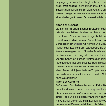
diejenigen, die keine Feuchtigkeit haben, m
Nicht vergessen!
Es ist immer darauf zu 
Stratifikation sollten die Schalen, Gefäße o
werden, zeigen sich erste Wurzelansätze, s
einem hellen, wärmeren Ort weiterkultiviert
Nach der Aussaat
die Samen mit einem flachen Brettchen ode
gründlich angießen, bis alles durchfeuchtet
feucht sein. Nachfeuchten ist eigentlich kau
Das Saatgut erhält dadurch Anschluß an das
Sorte erhält ein
Etikett
mit Namen und Datum
Plastik oder Klarsichtfolie) abgedeckt. Bis
Austrocknen geschützt. Nun die Schale an ih
der Nähe einer Heizung oder auf einer Hei
wichtig. Schon ein kurzes Austrocknen rei
feuchtes oder nasses Substrat lässt die Sa
Hinweis:
Hat sich unter der Abdeckung nur ei
ideal. Sollten sich jedoch dicke Tropfen unt
und sollte öfters gelüftet werden, da das S
nass werden kann.
Nach der Keimung
Sofort nach Erscheinen der ersten Keimblätt
unbedeckt lassen. Auch
Zimmergewächsh
über einen längeren Zeitraum öffnen und n
einige Tage und die kleinen Pflänzchen entwi
4-5ºC kühler stellen als beim Keimen. Sie 
gedrungene Pflanzen erleichtern die Arbeit 