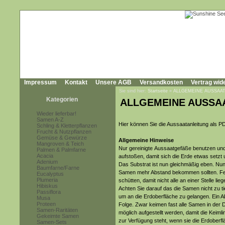
Impressum
Kontakt
Unsere AGB
Versandkosten
Vertrag wid
Sie sind hier:
Startseite
»
ALLGEMEINE AUSSAA
Kategorien
ALLGEMEINE AUSSA
Wieder lieferbar!
Samen A-Z
Hier können Sie die Aussaatanleitung als
Schling & Kletterpflanzen
Frucht & Nutzpflanzen
Gemüse & Gewürze
Allgemeine Hinweise
Mangroven & Teich
Nur gereinigte Aussaatgefäße benutzen und 
Palmen & Palmfarne
Acacia
aufstoßen, damit sich die Erde etwas set
Adenium
Das Substrat ist nun gleichmäßig eben. Nun
Baumfarne/Farne
Samen mehr Abstand bekommen sollten. Fe
Eucalyptus
Plumeria
schütten, damit nicht alle an einer Stelle lie
Hibiskus
Achten Sie darauf das die Samen nicht zu ti
Passiflora
um an die Erdoberfläche zu gelangen. Ein 
Musa
Proteen
Folge. Zwar keimen fast alle Samen in der D
Samen-Raritäten
möglich aufgestellt werden, damit die Keim
Gekeimte Samen
zur Verfügung steht, wenn sie die Erdoberfl
Samen-Sets