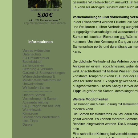
gesundes Wurzelwachstum auswirkt. Ist fr
Es kann als alleiniges Substrat oder auch 
Ipomoea pauciflora
5,00
€
Vorbehandlungen und Vorkeimung versc
inkl. 7% Umsatzsteuer *
In der Pflanzenwelt werden Früchte, die Sa
zzgl.Versandkosten, hier klicken
und Strukturen zu ihrer Verbreitung ausgebi
ausgeprägte hartschalige und wasserundurc
Samen mit feuchten Elementen
und
Wärme
Informationen
kommen. Um eine Keimung in Gang zu setze
Samenschale porös und durchlässig zu mach
Vertrag widerrufen
kann.
Datenschutz
EU Umsatzsteuer
Die üblichste Methode ist das Anfeilen oder
Bestellablauf
Zahlungsarten
Anritzen mit einem Teppichmesser, wobei da
Lieferung & Versand
wird. Anschließend mit heißem Wasser überg
Garantie & Beanstandungen
konstante Temperatur kann z.B. über der H
Widerrufsbelehrung &
Muster-Widerrufsformular
Wasser sollte mind. 1 x täglich gewechselt
Umweltschutz
ausgesät werden. Dieses Saatgut ist vor d
Wir kaufen Samen
Tipp
: Je größer die Samen, desto länger 
------------------------
Unsere Samen
Vermehrung mit Samen
Weitere Möglichkeiten
Aussaatanleitung
Sie können auch eine Lösung mit
Kaliumnit
FAQ-Fragen zur Anzucht
machen kann.
Warnhinweis
Klimazone
Die Samen für mindestens 24 Std. darin ein
Botanisches Wörterbuch
gesät werden. Es können mehrere Samensorte
Link-Tipps
Behälter, eingeweicht werden. Die Aussaatg
Danke
sein.
Eine schnellere Keimung bei verschiedenen