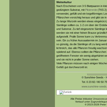
Weiterkultur
Nach Erscheinen von 3-5 Blattpaaren in kle
gedüngtem Substrat, mit
Pikiererde
(TKS 2) 
verwendet, gefüllt und ein kegelförmiges Lo
Pflänzchen vorsichtig heraus und gibt sie i
Zu lange Wurzeln werden etwas eingekürzt,
Sämlinge sollten ca. 1-2 cm über der Erdob
und Substrat. Zu tief eingesetzte Sämlinge 
werden sie mit einer feinen Brause gründli
aufgestellt. Pralle Sonne kann zu Verbrennu
sein. Ein zu früher Aussaattermin im Janua
so günstig, da die Sämlinge oft zu lang wer
lichtreich, das alle Pflanzen freudig wachse
spielend auf. Ebenso sollten die Pflänzchen 
geöffnetem Fenster ein wenig abgehärtet we
und sie nicht in praller Sonne stehen.
Viele Pflanzen müssen nach einigen Wochen
Gefäß gut durchwurzelt ist.
© Sunshine-Seeds - H
Tel. 0 23 82 / 80 50 7
www.sunshine-seeds
Alle Preise inklusive
Umsatzsteue
Verkauf unter Zugrundelegu
© 2015-2026 Peter