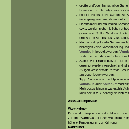
große und/oder hartschalige Samen w
Bananen u.v.a. benötigen immer ei
mittelgroße bis große Samen, wie Ad
tiefer gelegt werden, als sie selbst
Lichtkeimer und staubfeine Samen w
u.v.a. werden nicht mit Substrat be
gewässert. Stellen Sie dazu das Au
und warten Sie, bis das Aussaatgefä
Flache und geflügelte Samen wie 
benötigen keine Vorbehandlung und 
Vermiculit
bedeckt werden.
Vermic
Zudem verkrustet das Substrat nich
Samen von Fruchtpflanzen, deren Fru
gereinigt werden. Anschließend ist 
3%igen Wasserstoff-Peroxid-Lösun
ausgeschlossen werden.
Tipp
: Samen von Fruchtpflanzen la
Vermiculit
oder
Kokohum
vorkeim
Melicoccus bijuga u.v.a. erzielt. A
Melicoccus z.B. benötigt feuchtere
Aussaattemperatur
Warmkeimer
Die meisten tropischen und subtropischen
zurecht. Warmhauspflanzen wie einige Pal
höhere Temperaturen zur Keimung.
Kaltkeimer