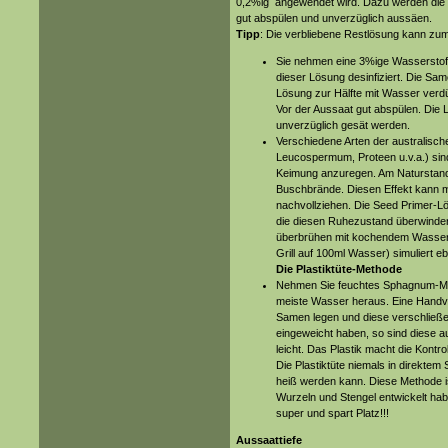
0,2%ig angewendet wird. Dazu werden die
gut abspülen und unverzüglich aussäen.
Tipp
: Die verbliebene Restlösung kann zu
Sie nehmen eine 3%ige Wasserstoff
dieser Lösung desinfiziert. Die Sa
Lösung zur Hälfte mit Wasser verdü
Vor der Aussaat gut abspülen. Die L
unverzüglich gesät werden.
Verschiedene Arten der australisch
Leucospermum, Proteen u.v.a.) sin
Keimung anzuregen. Am Naturstando
Buschbrände. Diesen Effekt kann m
nachvollziehen. Die Seed Primer-Lö
die diesen Ruhezustand überwinde
überbrühen mit kochendem Wasser 
Grill auf 100ml Wasser) simuliert e
Die Plastiktüte-Methode
Nehmen Sie feuchtes Sphagnum-M
meiste Wasser heraus. Eine Handvol
Samen legen und diese verschließe
eingeweicht haben, so sind diese 
leicht. Das Plastik macht die Kontrol
Die Plastiktüte niemals in direktem 
heiß werden kann. Diese Methode i
Wurzeln und Stengel entwickelt habe
super und spart Platz!!!
Aussaattiefe