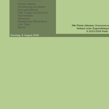
------------------------
Unsere Samen
Vermehrung mit Samen
Aussaatanleitung
FAQ-Fragen zur Anzucht
Warnhinweis
Klimazone
Botanisches Wörterbuch
Link-Tipps
Alle Preise inklusive
Umsatzsteue
Danke
Verkauf unter Zugrundelegu
© 2015-2026 Peter
Sonntag, 9. August 2026