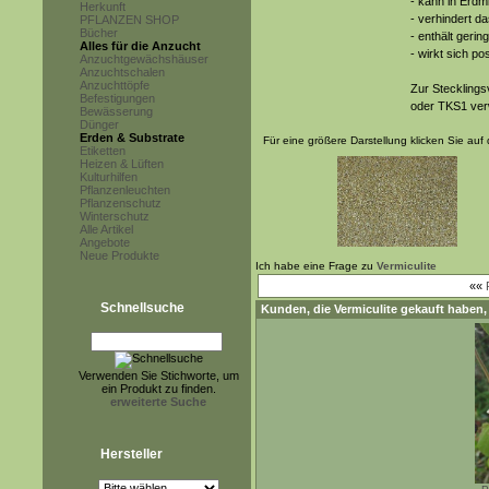
- kann in Erd
Herkunft
- verhindert d
PFLANZEN SHOP
Bücher
- enthält ger
Alles für die Anzucht
- wirkt sich p
Anzuchtgewächshäuser
Anzuchtschalen
Anzuchttöpfe
Zur Stecklings
Befestigungen
oder TKS1 ve
Bewässerung
Dünger
Erden & Substrate
Für eine größere Darstellung klicken Sie auf 
Etiketten
Heizen & Lüften
Kulturhilfen
Pflanzenleuchten
Pflanzenschutz
Winterschutz
Alle Artikel
Angebote
Neue Produkte
Ich habe eine Frage zu
Vermiculite
««
Schnellsuche
Kunden, die
Vermiculite
gekauft haben,
Verwenden Sie Stichworte, um
ein Produkt zu finden.
erweiterte Suche
Hersteller