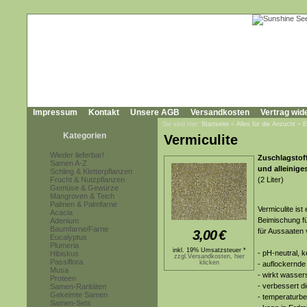
Impressum
Kontakt
Unsere AGB
Versandkosten
Vertrag wid
Sie sind hier:
Startseite
»
Alles für die Anzucht
»
E
Kategorien
Vermiculite
Wieder lieferbar!
Zuschlagstof
Samen A-Z
und alleinige
Schling & Kletterpflanzen
Frucht & Nutzpflanzen
(2 Liter)
Gemüse & Gewürze
Mangroven & Teich
Palmen & Palmfarne
Vermiculite is
Acacia
Beimischung fü
Adenium
Baumfarne/Farne
für Aussaaten
3,00
€
Eucalyptus
Plumeria
inkl. 19% Umsatzsteuer *
- pH-neutral, k
Hibiskus
zzgl.Versandkosten, hier
Passiflora
klicken
- auflockernde
Musa
- wirkt wasser
Proteen
- verbessert d
Samen-Raritäten
Gekeimte Samen
- temperaturbe
Samen-Sets