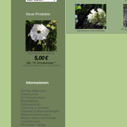
P
Neue Produkte
Acan
Dombeya rotundifolia
Ipomoea pauciflora
5,00
€
inkl. 7% Umsatzsteuer *
zzgl.Versandkosten, hier klicken
Informationen
Vertrag widerrufen
Datenschutz
EU Umsatzsteuer
Bestellablauf
Zahlungsarten
Lieferung & Versand
Garantie & Beanstandungen
Widerrufsbelehrung &
Muster-Widerrufsformular
Umweltschutz
Wir kaufen Samen