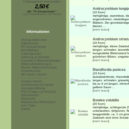
Calopogonium mucunoides
2,50
€
Androcymbium longip
inkl. 7% Umsatzsteuer *
(10 Korn)
zzgl.Versandkosten, hier klicken
mehrjährige, stammlose, kl
angeordneten, niederliegen
Blättern. Der grundständig
kleinen ...
[
mehr lesen
]
Informationen
Androcymbium striat
Vertrag widerrufen
(10 Korn)
Datenschutz
mehrjährige, kleine Zwiebe
EU Umsatzsteuer
langen, schmalen, lanzettli
Bestellablauf
kurzgestielte Blütenstand b
Zahlungsarten
grünlichen Blüten, umgeben
Lieferung & Versand
[
mehr lesen
]
Garantie & Beanstandungen
Widerrufsbelehrung &
Muster-Widerrufsformular
Blandfordia punicea
Umweltschutz
(10 Korn)
Wir kaufen Samen
laubabwerfende, rhizombild
------------------------
langen, schmalen, grasarti
Unsere Samen
bis zu 4 cm langen, röhren
Vermehrung mit Samen
gelbem Saum ...
Aussaatanleitung
[
mehr lesen
]
FAQ-Fragen zur Anzucht
Warnhinweis
Klimazone
Bowiea volubilis
Botanisches Wörterbuch
(20 Korn)
Link-Tipps
mehrjährige, schlingende Z
Danke
unbelaubten, tiefgrünen, f
langgestielte, ca. 1 cm gro
Zwiebeln sind ohne Schale 
[
mehr lesen
]