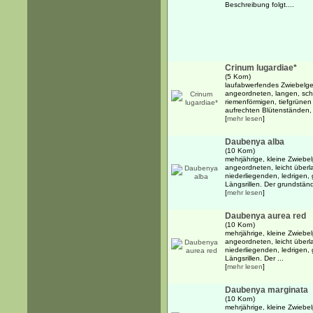
Beschreibung folgt....
Crinum lugardiae*
(5 Korn)
laufabwerfendes Zwiebelge
angeordneten, langen, schm
riemenförmigen, tiefgrünen
aufrechten Blütenständen, 
[
mehr lesen
]
Daubenya alba
(10 Korn)
mehrjährige, kleine Zwiebe
angeordneten, leicht über
niederliegenden, ledrigen, 
Längsrillen. Der grundständ
[
mehr lesen
]
Daubenya aurea red
(10 Korn)
mehrjährige, kleine Zwiebe
angeordneten, leicht über
niederliegenden, ledrigen, 
Längsrillen. Der ...
[
mehr lesen
]
Daubenya marginata
(10 Korn)
mehrjährige, kleine Zwiebe