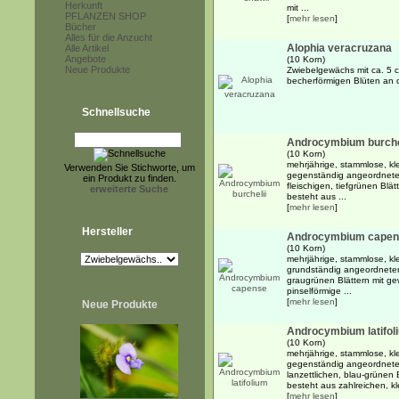
Herkunft
mit ...
PFLANZEN SHOP
[
mehr lesen
]
Bücher
Alles für die Anzucht
Alophia veracruzana
Alle Artikel
Angebote
(10 Korn)
Neue Produkte
Zwiebelgewächs mit ca. 5 
becherförmigen Blüten an 
Schnellsuche
Androcymbium burche
(10 Korn)
mehrjährige, stammlose, kle
Verwenden Sie Stichworte, um
gegenständig angeordneten
ein Produkt zu finden.
fleischigen, tiefgrünen Blä
erweiterte Suche
besteht aus ...
[
mehr lesen
]
Hersteller
Androcymbium capen
(10 Korn)
mehrjährige, stammlose, kle
grundständig angeordneten,
graugrünen Blättern mit ge
pinselförmige ...
[
mehr lesen
]
Neue Produkte
Androcymbium latifol
(10 Korn)
mehrjährige, stammlose, kl
gegenständig angeordneten
lanzettlichen, blau-grünen
besteht aus zahlreichen, kle
[
mehr lesen
]