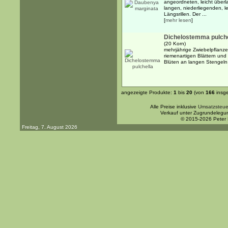
angeordneten, leicht über
langen, niederliegenden, le
Längsrillen. Der ...
[
mehr lesen
]
Dichelostemma pulche
(20 Korn)
mehrjährige Zwiebelpflanze
riemenartigen Blättern und 
Blüten an langen Stengeln
angezeigte Produkte:
1
bis
20
(von
166
insg
Alle Preise inklusive
Umsatzsteue
Verkauf unter Zugrundelegu
© 2015-2026 Peter
Freitag, 7. August 2026