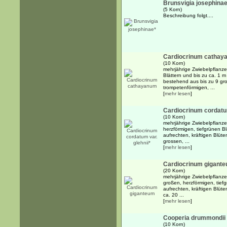
Brunsvigia josephinae
(5 Korn)
Beschreibung folgt....
Cardiocrinum cathay
(10 Korn)
mehrjährige Zwiebelpflanze
Blättern und bis zu ca. 1 m
bestehend aus bis zu 9 gr
trompetenförmigen, ...
[
mehr lesen
]
Cardiocrinum cordatum
(10 Korn)
mehrjährige Zwiebelpflanz
herzförmigen, tiefgrünen B
aufrechten, kräftigen Blüt
grossen, ...
[
mehr lesen
]
Cardiocrinum gigant
(20 Korn)
mehrjährige Zwiebelpflanz
großen, herzförmigen, tief
aufrechten, kräftigen Blüt
ca. 20 ...
[
mehr lesen
]
Cooperia drummondii
(10 Korn)