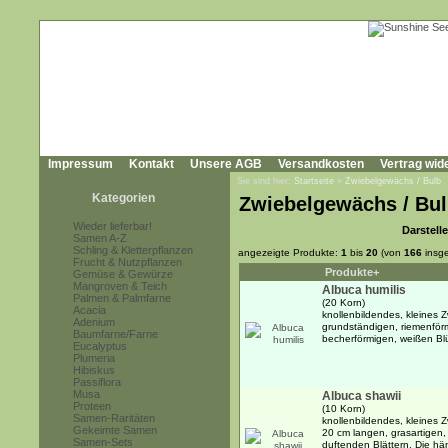
Impressum
Kontakt
Unsere AGB
Versandkosten
Vertrag wid
Sie sind hier:
Startseite
»
Zwiebelgewächs / Bulb
Kategorien
Zwiebelgewächs / Bu
Wieder lieferbar!
Darstell
Samen A-Z
Schling & Kletterpflanzen
angezeigte Produkte:
1
bis
20
(von
166
insg
Frucht & Nutzpflanzen
Produkte+
Gemüse & Gewürze
Mangroven & Teich
Albuca humilis
Palmen & Palmfarne
(20 Korn)
Acacia
knollenbildendes, kleines 
Adenium
grundständigen, riemenförm
Baumfarne/Farne
becherförmigen, weißen Blü
Eucalyptus
Plumeria
Hibiskus
Passiflora
Musa
Albuca shawii
Proteen
(10 Korn)
Samen-Raritäten
knollenbildendes, kleines 
Gekeimte Samen
20 cm langen, grasartigen, 
Samen-Sets
duftenden Blättern. Die h