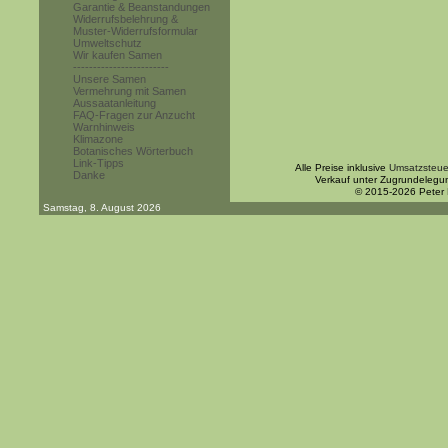
Garantie & Beanstandungen
Widerrufsbelehrung &
Muster-Widerrufsformular
Umweltschutz
Wir kaufen Samen
------------------------
Unsere Samen
Vermehrung mit Samen
Aussaatanleitung
FAQ-Fragen zur Anzucht
Warnhinweis
Klimazone
Botanisches Wörterbuch
Link-Tipps
Alle Preise inklusive
Umsatzsteue
Danke
Verkauf unter Zugrundelegu
© 2015-2026 Peter
Samstag, 8. August 2026