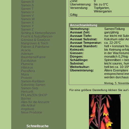
Zone:
9
Samen R
Überwinterung:
bis zu 0°C
Samen S
Verwendung:
Topfgarten,
Samen T
Wintergarten
Samen U
Giftig:
Samen V
Samen W
Samen X
Anzuchtanleitung
Samen Y
Vermehrung:
Samen/Teilung
Samen Z
Aussaat Zeit:
ganzjährig
Schling & Kletterpflanzen
Aussaat Tiefe:
nur leicht mit Su
Frucht & Nutzpflanzen
Aussaat Substrat:
Kokohum oder Anz
Gemüse & Gewürze
Aussaat Temperatur:
ca. 22-25°C
Mangroven & Teich
Aussaat Standort:
hell + konstant fe
Palmen & Palmfarne
Keimzeit:
bis Keimung erfol
Acacia
Giessen:
in der Wachstum
Adenium
Düngen:
monatlich 0,2%ig
Baumfarne/Farne
Schädlinge:
Spinnmilben > be
Eucalyptus
Substrat:
leicht saures, hu
Plumeria
Weiterkultur:
hell bei ca. 10-15
Hibiskus
Überwinterung:
Ältere Exemplare
Passiflora
entsprechend imm
Musa
werden durchaus 
Proteen
Samen-Raritäten
Montag, 5. Novembe
Gekeimte Samen
Samen-Sets
Für eine größere Darstellung klicken Sie auf 
Herkunft
PFLANZEN SHOP
Bücher
Alles für die Anzucht
Alle Artikel
Angebote
Neue Produkte
Schnellsuche