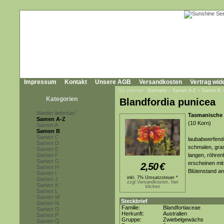
Impressum
Kontakt
Unsere AGB
Versandkosten
Vertrag wid
Sie sind hier:
Startseite
»
Samen A-Z
»
Samen B
Kategorien
Blandfordia punicea
Wieder lieferbar!
Tasmanische 
Samen A-Z
(10 Korn)
Samen A
Samen B
Samen C
laubabwerfende
Samen D
schmalen, gras
Samen E
Samen F
langen, röhren
Samen G
erscheinen mit
2,50
€
Samen H
Blütenstand an
Samen I
inkl. 7% Umsatzsteuer *
Samen J
zzgl.Versandkosten, hier
Samen K
klicken
Samen L
Samen M
Steckbrief
Samen N
Familie:
Blandfortiaceae
Samen O
Herkunft:
Australien
Samen P
Gruppe:
Zwiebelgewächs
Samen Q