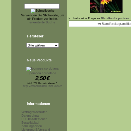
Verwenden Sie Stichworte, um
Ich habe eine Frage zu
Blandfordia punicea
ein Produkt zu finden.
erweiterte Suche
««
Blandfordia grandiflo
Hersteller
Neue Produkte
Ipomoea cordofana
2,50
€
inkl. 7% Umsatzsteuer *
zzgl.Versandkosten, hier klicken
Informationen
Vertrag widerrufen
Datenschutz
EU Umsatzsteuer
Bestellablauf
Zahlungsarten
Lieferung & Versand