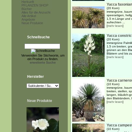
Herkunft
Yucca faxonia
PFLANZEN SHOP
(20 Korn)
Bücher
immergrüne, baumar
Alles für die Anzucht
speerartigen, hellg
Alle Artikel
1,5 m Länge und 
Angebote
aufrechten ...
Neue Produkte
[
mehr lesen
]
Yucca constric
Schnellsuche
(20 Korn)
immergrüne Palmlil
1,5 cm breiten, gr
grünen an den Bla
Blättern und bis z
Verwenden Sie Stichworte, um
[
mehr lesen
]
ein Produkt zu finden.
erweiterte Suche
Hersteller
Yucca carnero
(10 Korn)
immergrüne, baumar
breiten, steifen, 
langen, bläulich-
den Blatträndern, 
Neue Produkte
[
mehr lesen
]
Yucca campest
(10 Korn)