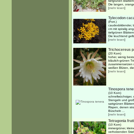
tiefgrünen Blätte
Die langen, orange
[
mehr lesen
]
Tylecodon caca
(Port.)
caudexbildender, l
cm mit spiralig ang
tiefgrünen Blätte
Die leuchtend gelb
[
mehr lesen
]
Trichocereus 
(20 Korn)
hoher, wenig besta
bläulich-grünen Tr
zusammensetzen un
weißen Blüten, die
[
mehr lesen
]
Tinospora tene
(10 Korn)
schnellwüchsiger, 
Stengeln und große
sattgrünen Blätter
Rispen, denen stra
Büscheln ...
[
mehr lesen
]
Tetragonia frut
(10 Korn)
immergrüner, kleine
verholzenden Stie