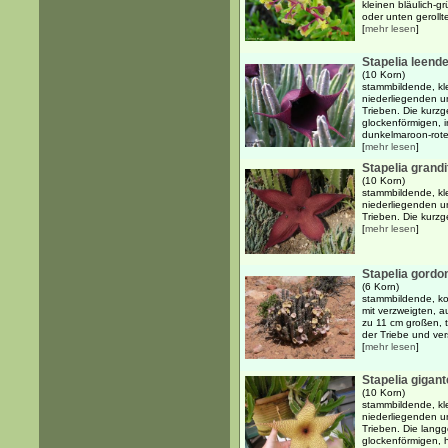
kleinen bläulich-g
oder unten gerollte
[
mehr lesen
]
Stapelia leende
(10 Korn)
stammbildende, kl
niederliegenden un
Trieben. Die kurzg
glockenförmigen, i
dunkelmaroon-roten
[
mehr lesen
]
Stapelia grandi
(10 Korn)
stammbildende, kl
niederliegenden un
Trieben. Die kurzge
[
mehr lesen
]
Stapelia gordon
(6 Korn)
stammbildende, ko
mit verzweigten, a
zu 11 cm großen, 
der Triebe und ver
[
mehr lesen
]
Stapelia gigan
(10 Korn)
stammbildende, kl
niederliegenden un
Trieben. Die langg
glockenförmigen, he