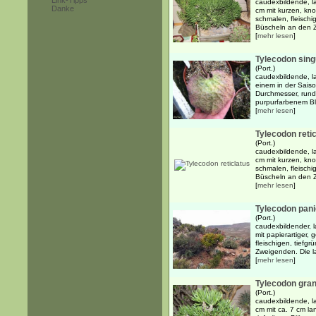
Link-Tipps
caudexbildende, l
Danke
cm mit kurzen, kn
schmalen, fleischig
Büscheln an den Z
[
mehr lesen
]
Tylecodon sing
(Port.)
caudexbildende, l
einem in der Sais
Durchmesser, rundl
purpurfarbenem Bla
[
mehr lesen
]
Tylecodon reti
(Port.)
caudexbildende, l
cm mit kurzen, kn
schmalen, fleischig
Büscheln an den Z
[
mehr lesen
]
Tylecodon pani
(Port.)
caudexbildender, 
mit papierartiger, 
fleischigen, tiefg
Zweigenden. Die la
[
mehr lesen
]
Tylecodon gran
(Port.)
caudexbildende, l
cm mit ca. 7 cm lan