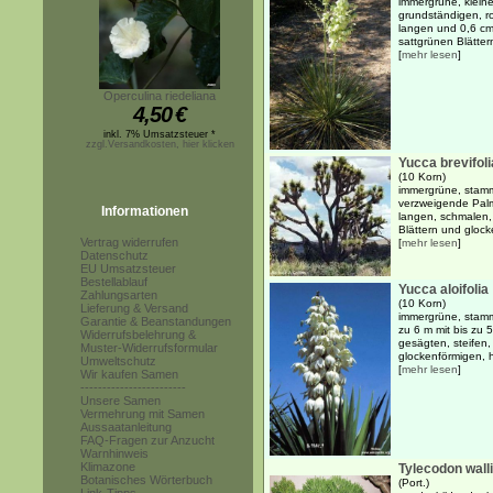
immergrüne, kleine
grundständigen, r
langen und 0,6 cm 
sattgrünen Blättern
[
mehr lesen
]
Operculina riedeliana
4,50
€
inkl. 7% Umsatzsteuer *
zzgl.Versandkosten, hier klicken
Yucca brevifoli
(10 Korn)
immergrüne, stamm
verzweigende Palml
Informationen
langen, schmalen,
Blättern und glock
Vertrag widerrufen
[
mehr lesen
]
Datenschutz
EU Umsatzsteuer
Bestellablauf
Yucca aloifolia
Zahlungsarten
(10 Korn)
Lieferung & Versand
immergrüne, stammb
Garantie & Beanstandungen
zu 6 m mit bis zu 
Widerrufsbelehrung &
gesägten, steifen,
Muster-Widerrufsformular
glockenförmigen, 
Umweltschutz
[
mehr lesen
]
Wir kaufen Samen
------------------------
Unsere Samen
Vermehrung mit Samen
Aussaatanleitung
FAQ-Fragen zur Anzucht
Warnhinweis
Klimazone
Tylecodon walli
Botanisches Wörterbuch
(Port.)