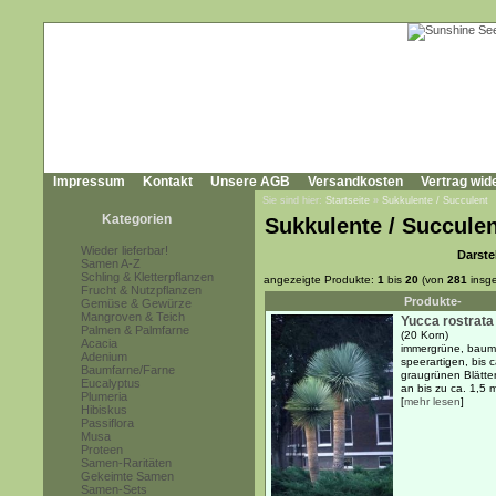
Impressum
Kontakt
Unsere AGB
Versandkosten
Vertrag wid
Sie sind hier:
Startseite
»
Sukkulente / Succulent
Kategorien
Sukkulente / Succule
Wieder lieferbar!
Darste
Samen A-Z
Schling & Kletterpflanzen
angezeigte Produkte:
1
bis
20
(von
281
insg
Frucht & Nutzpflanzen
Produkte-
Gemüse & Gewürze
Mangroven & Teich
Yucca rostrata
Palmen & Palmfarne
(20 Korn)
Acacia
immergrüne, baumar
Adenium
speerartigen, bis 
Baumfarne/Farne
graugrünen Blätte
Eucalyptus
an bis zu ca. 1,5 
Plumeria
[
mehr lesen
]
Hibiskus
Passiflora
Musa
Proteen
Samen-Raritäten
Gekeimte Samen
Samen-Sets