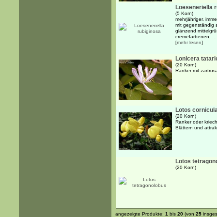
Loeseneriella 
(5 Korn)
mehrjähriger, imme
mit gegenständig a
glänzend mittelgrü
cremefarbenen, ...
[
mehr lesen
]
Lonicera tatari
(20 Korn)
Ranker mit zartro
Lotos cornicul
(20 Korn)
Ranker oder kriech
Blättern und attra
Lotos tetragon
(20 Korn)
angezeigte Produkte:
1
bis
20
(von
25
insges