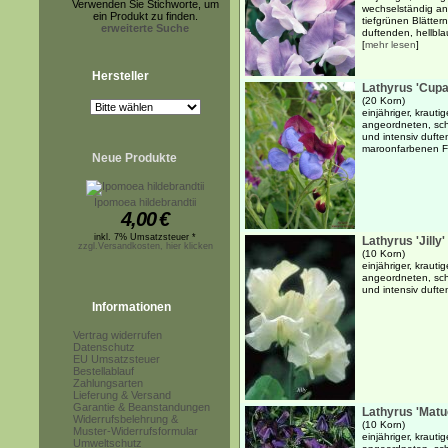
Verwenden Sie Stichworte, um
wechselständig an
ein Produkt zu finden.
tiefgrünen Blätter
erweiterte Suche
duftenden, hellblau
[
mehr lesen
]
Hersteller
Lathyrus 'Cupan
(20 Korn)
einjähriger, kraut
angeordneten, schm
und intensiv dufte
maroonfarbenen F
Neue Produkte
Ipomoea hildebrandtii
4,00
€
inkl. 7% Umsatzsteuer *
Lathyrus 'Jilly'
zzgl.Versandkosten, hier klicken
(10 Korn)
einjähriger, kraut
angeordneten, schm
und intensiv duft
Informationen
Vertrag widerrufen
Datenschutz
EU Umsatzsteuer
Bestellablauf
Zahlungsarten
Lieferung & Versand
Garantie & Beanstandungen
Lathyrus 'Matu
Widerrufsbelehrung &
(10 Korn)
Muster-Widerrufsformular
einjähriger, kraut
Umweltschutz