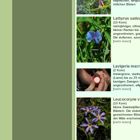
elliptischen, tiefg
rötlichen Blüten
Lathyrus sativ
(10 Korn)
mehrjähriger, oftma
kleiner Ranker bis
angeordneten, gras
Die duftenen, azur
[
mehr lesen
]
Lavigeria macr
(2 Korn)
immergrüne, stark
(Liane) bis zu 25 
kantigen Zweigen 
angeordneten, ellip
[
mehr lesen
]
Leucocoryne vi
(10 Korn)
kleine Zwiebelpfla
Blättern. Die viol
gezeichneten Blüte
der Mitte erscheine
[
mehr lesen
]