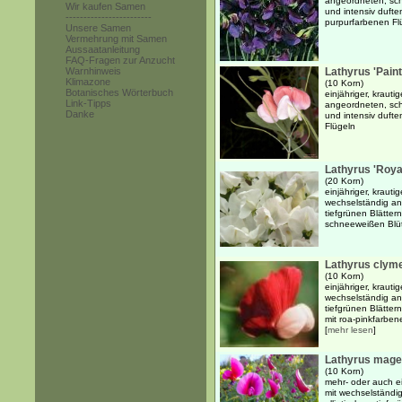
angeordneten, schm
Wir kaufen Samen
und intensiv dufte
------------------------
purpurfarbenen Fl
Unsere Samen
Vermehrung mit Samen
Aussaatanleitung
FAQ-Fragen zur Anzucht
Warnhinweis
Lathyrus 'Pain
Klimazone
(10 Korn)
Botanisches Wörterbuch
einjähriger, kraut
Link-Tipps
angeordneten, schm
Danke
und intensiv duft
Flügeln
Lathyrus 'Roya
(20 Korn)
einjähriger, krauti
wechselständig an
tiefgrünen Blätter
schneeweißen Bl
Lathyrus clyme
(10 Korn)
einjähriger, krauti
wechselständig an
tiefgrünen Blätter
mit roa-pinkfarbene
[
mehr lesen
]
Lathyrus mage
(10 Korn)
mehr- oder auch ei
mit wechselständi