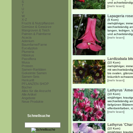
S
und achselständig
T
[
mehr lesen
]
U
V
Lapageria rose
W
X-Z
(5 Korn)
Frucht & Nutzpflanzen
mehrjähriger, imme
Gemüse & Gewürze
wechselständig an
Mangroven & Teich
langen, ledrigen, 
Palmen & Palmfarne
und achselständig
Acacia
[
mehr lesen
]
Adenium
Baumfarne/Farne
Eucalyptus
Plumeria
Hibiskus
Lardizabala bit
Passiflora
Musa
(10 Korn)
Proteen
mehrjähriger, imme
Samen-Raritäten
mit wechselständig
Gekeimte Samen
bis ovalen, glänze
Samen-Sets
bräunlich-schwarze
Herkunft
[
mehr lesen
]
PFLANZEN SHOP
Bücher
Lathyrus 'Amer
Alles für die Anzucht
(10 Korn)
Alle Artikel
einjähriger, krauti
Angebote
wechselständig an
Neue Produkte
tiefgrünen Blätter
elfenbeinfarben, ro
[
mehr lesen
]
Schnellsuche
Lathyrus 'Char
(10 Korn)
einjähriger, krauti