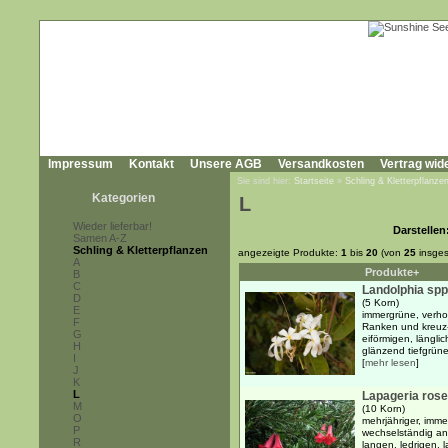
Impressum
Kontakt
Unsere AGB
Versandkosten
Vertrag wid
Sie sind hier:
Startseite
»
Schling & Kletterpflanze
Kategorien
L
Wieder lieferbar!
Darstellen
Samen A-Z
Schling & Kletterpflanzen
angezeigte Produkte:
1
bis
20
(von
25
insges
A
Produkte+
B
C
Landolphia spp
D
(5 Korn)
E
immergrüne, verho
F
Ranken und kreuz
G
eiförmigen, länglic
H
glänzend tiefgrünen
I
[
mehr lesen
]
J
K
L
Lapageria ros
M
(10 Korn)
O
mehrjähriger, imme
P
wechselständig an
R
langen, ledrigen, 