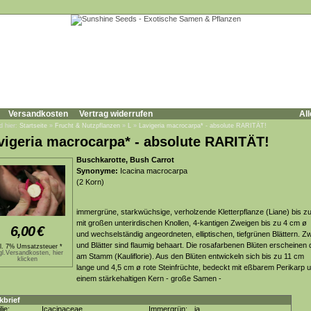
Versandkosten
Vertrag widerrufen
All
d hier:
Startseite
»
Frucht & Nutzpflanzen
»
L
»
Lavigeria macrocarpa* - absolute RARITÄT!
vigeria macrocarpa* - absolute RARITÄT!
Buschkarotte, Bush Carrot
Synonyme:
Icacina macrocarpa
(2 Korn)
immergrüne, starkwüchsige, verholzende Kletterpflanze (Liane) bis z
mit großen unterirdischen Knollen, 4-kantigen Zweigen bis zu 4 cm ø
6,00
€
und wechselständig angeordneten, elliptischen, tiefgrünen Blättern. Z
und Blätter sind flaumig behaart. Die rosafarbenen Blüten erscheinen d
kl. 7% Umsatzsteuer *
gl.Versandkosten, hier
am Stamm (Kauliflorie). Aus den Blüten entwickeln sich bis zu 11 cm
klicken
lange und 4,5 cm ø rote Steinfrüchte, bedeckt mit eßbarem Perikarp 
einem stärkehaltigen Kern - große Samen -
kbrief
lie:
Icacinaceae
Immergrün:
ja