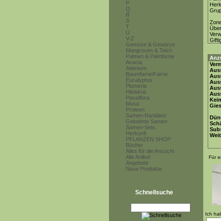
P
Herk
Q
Gru
R
S
Zon
T
Über
U
Ver
V-Z
Gifti
Gemüse & Gewürze
Mangroven & Teich
Palmen & Palmfarne
Anz
Acacia
Ver
Adenium
Auss
Baumfarne/Farne
Auss
Eucalyptus
Auss
Plumeria
Aus
Hibiskus
Auss
Passiflora
Keim
Musa
Gie
Proteen
Samen-Raritäten
Dün
Gekeimte Samen
Schä
Samen-Sets
Subs
Herkunft
Weit
PFLANZEN SHOP
Bücher
Alles für die Anzucht
Alle Artikel
Für e
Angebote
Neue Produkte
Schnellsuche
Ich ha