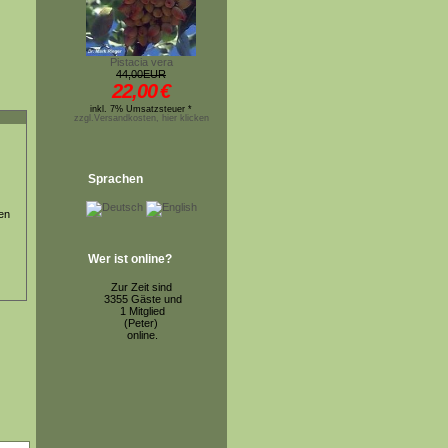
Pistacia vera
44,00EUR
22,00
€
inkl. 7% Umsatzsteuer *
zzgl.Versandkosten, hier klicken
Sprachen
en
Wer ist online?
Zur Zeit sind
3355 Gäste und
1 Mitglied
(Peter)
online.