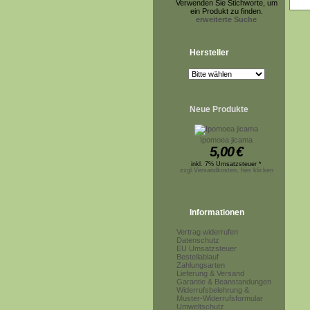
Verwenden Sie Stichworte, um
ein Produkt zu finden.
erweiterte Suche
Hersteller
Neue Produkte
Ipomoea jicama
5,00
€
inkl. 7% Umsatzsteuer *
zzgl.Versandkosten, hier klicken
Informationen
Vertrag widerrufen
Datenschutz
EU Umsatzsteuer
Bestellablauf
Zahlungsarten
Lieferung & Versand
Garantie & Beanstandungen
Widerrufsbelehrung &
Muster-Widerrufsformular
Umweltschutz