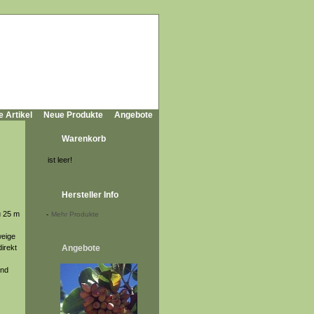
e Artikel
Neue Produkte
Angebote
Warenkorb
ist leer!
Hersteller Info
u 25 m
-
Mehr Produkte
weige
irekt
Angebote
und