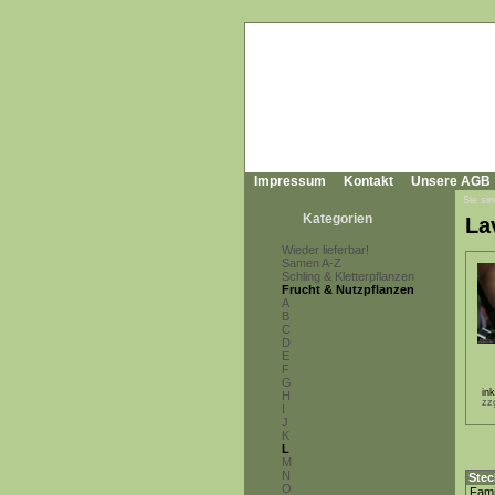
Impressum
Kontakt
Unsere AGB
Sie sin
Kategorien
La
Wieder lieferbar!
Samen A-Z
Schling & Kletterpflanzen
Frucht & Nutzpflanzen
A
B
C
D
E
F
G
in
H
zz
I
J
K
L
M
N
Stec
O
Fami