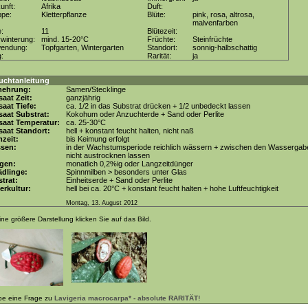
unft:
Afrika
Duft:
ppe:
Kletterpflanze
Blüte:
pink, rosa, altrosa,
malvenfarben
e:
11
Blütezeit:
winterung:
mind. 15-20°C
Früchte:
Steinfrüchte
wendung:
Topfgarten, Wintergarten
Standort:
sonnig-halbschattig
g:
Rarität:
ja
uchtanleitung
mehrung:
Samen/Stecklinge
aat Zeit:
ganzjährig
aat Tiefe:
ca. 1/2 in das Substrat drücken + 1/2 unbedeckt lassen
aat Substrat:
Kokohum oder Anzuchterde + Sand oder Perlite
saat Temperatur:
ca. 25-30°C
aat Standort:
hell + konstant feucht halten, nicht naß
zeit:
bis Keimung erfolgt
ssen:
in der Wachstumsperiode reichlich wässern + zwischen den Wassergab
nicht austrocknen lassen
gen:
monatlich 0,2%ig oder Langzeitdünger
dlinge:
Spinnmilben > besonders unter Glas
trat:
Einheitserde + Sand oder Perlite
erkultur:
hell bei ca. 20°C + konstant feucht halten + hohe Luftfeuchtigkeit
Montag, 13. August 2012
ine größere Darstellung klicken Sie auf das Bild.
be eine Frage zu
Lavigeria macrocarpa* - absolute RARITÄT!