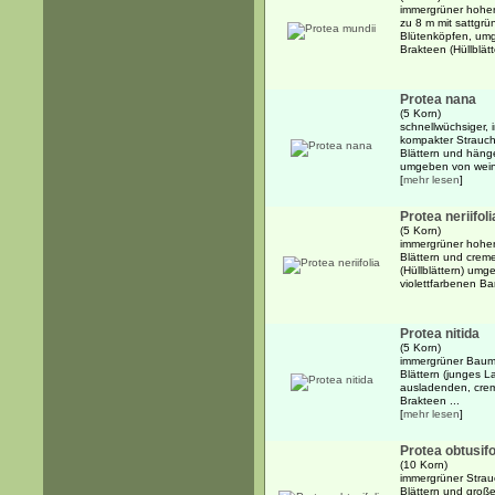
immergrüner hoher
zu 8 m mit sattgrü
Blütenköpfen, um
Brakteen (Hüllblätt
Protea nana
(5 Korn)
schnellwüchsiger, i
kompakter Strauch 
Blättern und häng
umgeben von weinr
[
mehr lesen
]
Protea neriifoli
(5 Korn)
immergrüner hoher 
Blättern und crem
(Hüllblättern) um
violettfarbenen Ba
Protea nitida
(5 Korn)
immergrüner Baum b
Blättern (junges L
ausladenden, cre
Brakteen ...
[
mehr lesen
]
Protea obtusifo
(10 Korn)
immergrüner Strauc
Blättern und große