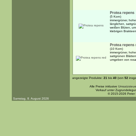
Protea repens
(5 Korn)
immergrüner, hoher
länglichen, sattgr
weißen Blüten, u
klebrigen Brakteen 
Protea repens 
(10 Korn)
immergrüner, hoher
sattgrünen Blätte
umgeben von rosar
angezeigte Produkte:
21
bis
40
(von
52
insg
Alle Preise inklusive
Umsatzsteue
Verkauf unter Zugrundelegu
© 2015-2026 Peter
Samstag, 8. August 2026