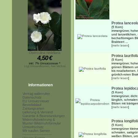
Protea lanceol
(5 Korn)
immergrüner, hohe
und lanzettlichen, 
becherförmigen B
Brakteen ...
[
mehr lesen
]
Operculina riedeliana
Protea laurifoli
4,50
€
(5 Korn)
immergrüner, hoher
inkl. 7% Umsatzsteuer *
zzgl.Versandkosten, hier klicken
grünen Blättern un
bis rosafarbenen,
grünlich-roten Brak
[
mehr lesen
]
Informationen
Protea lepido
(5 Korn)
Vertrag widerrufen
immergrüner, dicht
Datenschutz
länglich, schmale
EU Umsatzsteuer
Blüten mit bärtig
Bestellablauf
[
mehr lesen
]
Zahlungsarten
Lieferung & Versand
Garantie & Beanstandungen
Widerrufsbelehrung &
Protea longifol
Muster-Widerrufsformular
(5 Korn)
Umweltschutz
immergrüner kleine
Wir kaufen Samen
schmalen, sattgrü
------------------------
weißen Blüten, umg