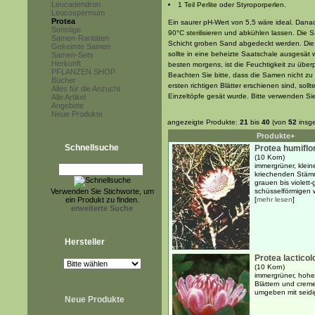
Leucadendron
1 Teil Perlite oder Styroporperlen.
Leucospermum
Protea
Ein saurer pH-Wert von 5,5 wäre ideal. Dana
Sonstige
90°C sterilisieren und abkühlen lassen. Die 
Samen-Raritäten
Schicht groben Sand abgedeckt werden. Die 
Gekeimte Samen
sollte in eine beheizte Saatschale ausgesät 
Samen-Sets
Herkunft
besten morgens, ist die Feuchtigkeit zu übe
PFLANZEN SHOP
Beachten Sie bitte, dass die Samen nicht zu
Bücher
ersten richtigen Blätter erschienen sind, soll
Alles für die Anzucht
Einzeltöpfe gesät wurde. Bitte verwenden Sie
Alle Artikel
Angebote
Neue Produkte
angezeigte Produkte:
21
bis
40
(von
52
insg
Produkte+
Schnellsuche
Protea humiflo
(10 Korn)
immergrüner, klein
kriechenden Stäm
grauen bis violett
Verwenden Sie Stichworte, um
schüsselförmigen w
ein Produkt zu finden.
[
mehr lesen
]
erweiterte Suche
Hersteller
Protea lacticol
(10 Korn)
immergrüner, hohe
Blättern und crem
umgeben mit seidig
Neue Produkte