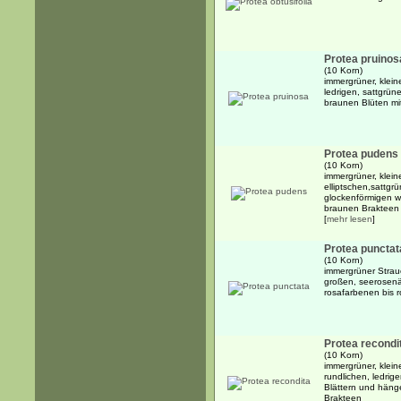
Protea pruinos
(10 Korn)
immergrüner, klein
ledrigen, sattgrün
braunen Blüten m
Protea pudens
(10 Korn)
immergrüner, klein
elliptschen,sattgr
glockenförmigen w
braunen Brakteen 
[
mehr lesen
]
Protea punctat
(10 Korn)
immergrüner Strau
großen, seerosen
rosafarbenen bis r
Protea recondi
(10 Korn)
immergrüner, klein
rundlichen, ledrig
Blättern und häng
Brakteen