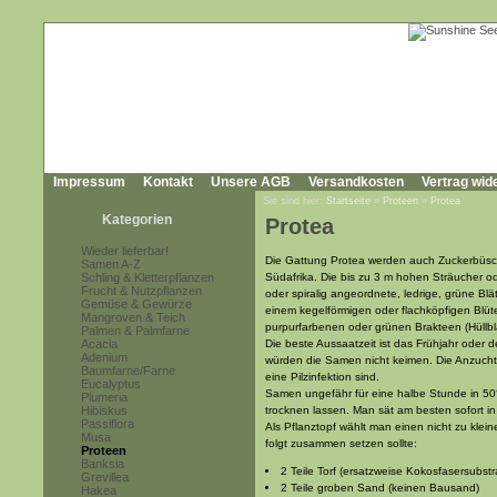
Impressum
Kontakt
Unsere AGB
Versandkosten
Vertrag wid
Sie sind hier:
Startseite
»
Proteen
»
Protea
Kategorien
Protea
Wieder lieferbar!
Die Gattung Protea werden auch Zuckerbüsc
Samen A-Z
Schling & Kletterpflanzen
Südafrika. Die bis zu 3 m hohen Sträucher 
Frucht & Nutzpflanzen
oder spiralig angeordnete, ledrige, grüne Blä
Gemüse & Gewürze
einem kegelförmigen oder flachköpfigen Blüt
Mangroven & Teich
purpurfarbenen oder grünen Brakteen (Hüllb
Palmen & Palmfarne
Acacia
Die beste Aussaatzeit ist das Frühjahr oder 
Adenium
würden die Samen nicht keimen. Die Anzucht 
Baumfarne/Farne
eine Pilzinfektion sind.
Eucalyptus
Samen ungefähr für eine halbe Stunde in 5
Plumeria
Hibiskus
trocknen lassen. Man sät am besten sofort 
Passiflora
Als Pflanztopf wählt man einen nicht zu klei
Musa
folgt zusammen setzen sollte:
Proteen
Banksia
2 Teile Torf (ersatzweise Kokosfasersubst
Grevillea
2 Teile groben Sand (keinen Bausand)
Hakea