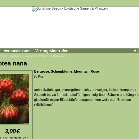
Versandkosten
Vertrag widerrufen
All
d hier:
Startseite
»
Proteen
»
Protea
»
Protea nana
otea nana
Bergrose, Schamblume, Mountain Rose
(5 Korn)
schnellwüchsiger, immergrüner, dichtverzweigter, kleiner, kompakter
Strauch bis zu 1 m mit nadelförmigen, tiefgrünen Blättern und hängen
glockenförmigen Blütenköpfen umgeben von weinroten Brakteen
(Hüllblättern)
3,00
€
kl. 7% Umsatzsteuer *