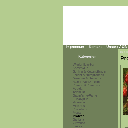
Impressum
Kontakt
Unsere AGB
Sie sin
Kategorien
Pr
Wieder lieferbar!
Samen A-Z
Schling & Kletterpflanzen
Frucht & Nutzpflanzen
Gemüse & Gewürze
Mangroven & Teich
Palmen & Palmfarne
Acacia
Adenium
Baumfarne/Farne
Eucalyptus
Plumeria
Hibiskus
Passiflora
Musa
Proteen
Banksia
Grevillea
Hakea
in