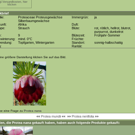
gl.Versandkosten, hier
klicken
kbrief
lie:
Proteaceae Proteusgewächse
Immergrün:
ja
Silberbaumgewächse
unft:
Afrika
Duft:
ppe:
Strauch
Blüte:
rot, rötlich, hellrot, blutrot,
purpurrot, dunkelrot
e:
9
Blütezeit:
Frühjahr-Sommer
winterung:
mind. 0°C
Früchte:
wendung:
Topfgarten, Wintergarten
Standort:
sonnig-halbschattig
g:
Rarität:
ine größere Darstellung klicken Sie auf das Bild.
be eine Frage zu
Protea nana
««
Protea mundii
««
»»
Protea neriifolia
»»
en, die
Protea nana
gekauft haben, haben auch folgende Produkte gekauft: