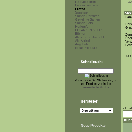
Leucadendron
zz
Leucospermum
Protea
Sonstige
Stec
Samen-Raritäten
Fami
Gekeimte Samen
Samen-Sets
Herk
Herkunft
Gru
PFLANZEN SHOP
Bücher
Zon
Alles für die Anzucht
Über
Alle Artikel
Ver
Angebote
Gifti
Neue Produkte
Für e
Schnellsuche
Verwenden Sie Stichworte, um
ein Produkt zu finden.
erweiterte Suche
Hersteller
Ich ha
Kund
Neue Produkte