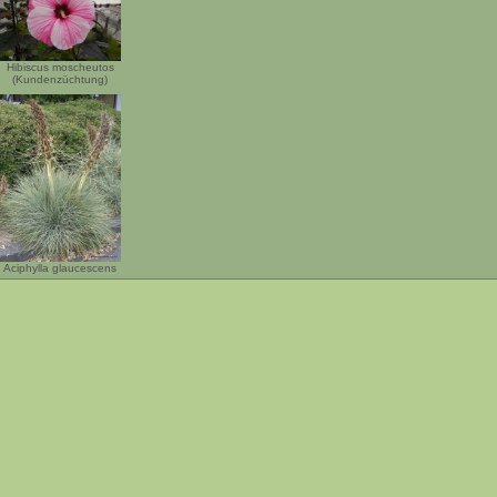
Hibiscus moscheutos
(Kundenzüchtung)
Aciphylla glaucescens