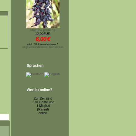
Mucuna pruriens
12,00EUR
6,00
€
inkl. 7% Umsatzsteuer *
zzgl.Versandkosten, hier klicken
Sprachen
Wer ist online?
Zur Zeit sind
310 Gäste und
1 Mitglied
(Rafael)
online.