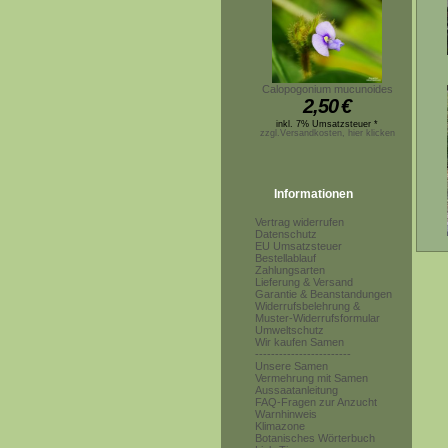
Calopogonium mucunoides
2,50
€
inkl. 7% Umsatzsteuer *
zzgl.Versandkosten, hier klicken
Informationen
Vertrag widerrufen
Datenschutz
EU Umsatzsteuer
Bestellablauf
Zahlungsarten
Lieferung & Versand
Garantie & Beanstandungen
Widerrufsbelehrung &
Muster-Widerrufsformular
Umweltschutz
Wir kaufen Samen
------------------------
Unsere Samen
Vermehrung mit Samen
Aussaatanleitung
FAQ-Fragen zur Anzucht
Warnhinweis
Klimazone
Botanisches Wörterbuch