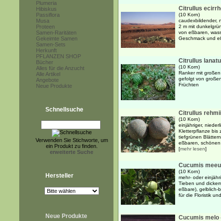
Plumeria
Citrullus ecirr
Hibiskus
Passiflora
(10 Korn)
Musa
caudexbildender, n
Proteen
2 m mit dunkelgrün
Samen-Raritäten
von eßbaren, wass
Gekeimte Samen
Geschmack und e
Samen-Sets
Herkunft
PFLANZEN SHOP
Citrullus lanat
Bücher
(10 Korn)
Alles für die Anzucht
Ranker mit großen
Alle Artikel
gefolgt von große
Angebote
Früchten
Neue Produkte
Schnellsuche
Citrullus rehmi
(10 Korn)
einjähriger, niede
Kletterpflanze bis
tiefgrünen Blätter
Verwenden Sie Stichworte, um
eßbaren, schönen 
ein Produkt zu finden.
[
mehr lesen
]
erweiterte Suche
Cucumis meeu
(10 Korn)
Hersteller
mehr- oder einjähr
Tieben und dickem,
eßbare), gelblich-
für die Floristik u
Neue Produkte
Cucumis melo 