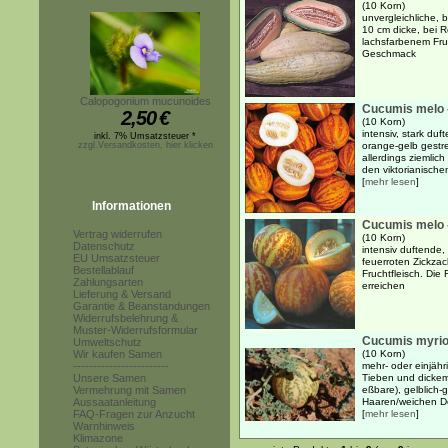
(10 Korn)
unvergleichliche,
10 cm dicke, bei R
lachsfarbenem Fru
Geschmack
Calopogonium mucunoides
Cucumis melo 
2,50
€
(10 Korn)
intensiv, stark du
inkl. 7% Umsatzsteuer *
zzgl.Versandkosten, hier klicken
orange-gelb gestre
allerdings ziemlic
den viktorianischen
[
mehr lesen
]
Informationen
Cucumis melo -
Vertrag widerrufen
(10 Korn)
Datenschutz
intensiv duftende,
EU Umsatzsteuer
feuerroten Zickza
Bestellablauf
Fruchtfleisch. Die
Zahlungsarten
erreichen
Lieferung & Versand
Garantie & Beanstandungen
Widerrufsbelehrung &
Muster-Widerrufsformular
Cucumis myri
Umweltschutz
Wir kaufen Samen
(10 Korn)
------------------------
mehr- oder einjähr
Unsere Samen
Tieben und dickem,
Vermehrung mit Samen
eßbare), gelblich-g
Aussaatanleitung
Haaren/weichen Dor
FAQ-Fragen zur Anzucht
[
mehr lesen
]
Warnhinweis
Klimazone