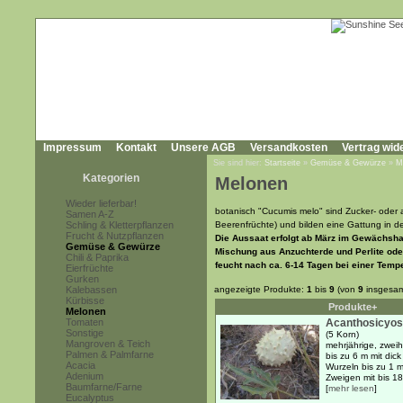
Impressum
Kontakt
Unsere AGB
Versandkosten
Vertrag wid
Sie sind hier:
Startseite
»
Gemüse & Gewürze
»
M
Kategorien
Melonen
Wieder lieferbar!
botanisch "Cucumis melo" sind Zucker- oder
Samen A-Z
Schling & Kletterpflanzen
Beerenfrüchte) und bilden eine Gattung in d
Frucht & Nutzpflanzen
Die Aussaat erfolgt ab März im Gewächsha
Gemüse & Gewürze
Mischung aus Anzuchterde und Perlite oder
Chili & Paprika
feucht nach ca. 6-14 Tagen bei einer Tempe
Eierfrüchte
Gurken
Kalebassen
angezeigte Produkte:
1
bis
9
(von
9
insgesam
Kürbisse
Produkte+
Melonen
Tomaten
Acanthosicyos
Sonstige
(5 Korn)
Mangroven & Teich
mehrjährige, zweih
Palmen & Palmfarne
bis zu 6 m mit dick
Acacia
Wurzeln bis zu 1 
Adenium
Zweigen mit bis 18
Baumfarne/Farne
[
mehr lesen
]
Eucalyptus