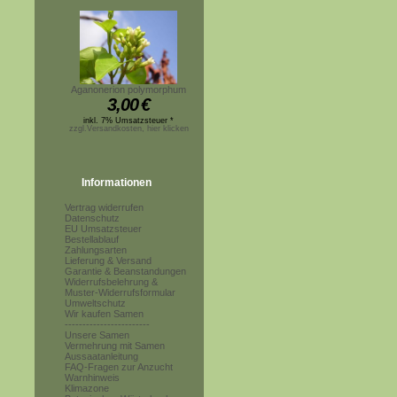
Aganonerion polymorphum
3,00
€
inkl. 7% Umsatzsteuer *
zzgl.Versandkosten, hier klicken
Informationen
Vertrag widerrufen
Datenschutz
EU Umsatzsteuer
Bestellablauf
Zahlungsarten
Lieferung & Versand
Garantie & Beanstandungen
Widerrufsbelehrung &
Muster-Widerrufsformular
Umweltschutz
Wir kaufen Samen
------------------------
Unsere Samen
Vermehrung mit Samen
Aussaatanleitung
FAQ-Fragen zur Anzucht
Warnhinweis
Klimazone