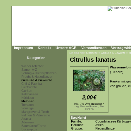
Impressum
Kontakt
Unsere AGB
Versandkosten
Vertrag wid
Sie sind hier:
Startseite
»
Gemüse & Gewürze
»
M
Kategorien
Citrullus lanatus
Wieder lieferbar!
Wassermelon
Samen A-Z
(10 Korn)
Schling & Kletterpflanzen
Frucht & Nutzpflanzen
Gemüse & Gewürze
Ranker mit gro
Chili & Paprika
von großen, e
Eierfrüchte
Gurken
Kalebassen
2,00
€
Kürbisse
Melonen
inkl. 7% Umsatzsteuer *
Tomaten
zzgl.Versandkosten, hier
Sonstige
klicken
Mangroven & Teich
Palmen & Palmfarne
Steckbrief
Acacia
Familie:
Cucurbitaceae Kürbisge
Adenium
Herkunft:
Afrika
Baumfarne/Farne
Gruppe:
Kletterpflanze
Eucalyptus