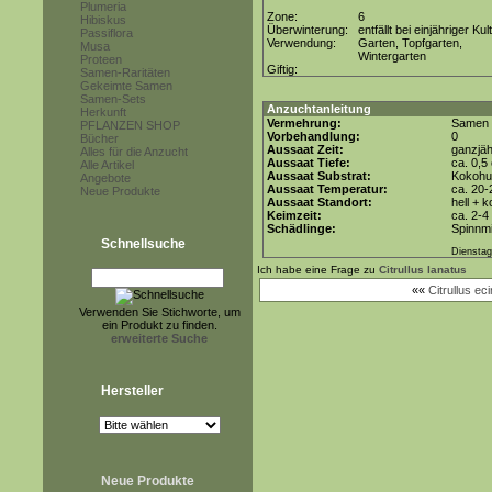
Plumeria
Zone:
6
Hibiskus
Überwinterung:
entfällt bei einjähriger Kul
Passiflora
Verwendung:
Garten, Topfgarten,
Musa
Wintergarten
Proteen
Giftig:
Samen-Raritäten
Gekeimte Samen
Samen-Sets
Anzuchtanleitung
Herkunft
Vermehrung:
Samen
PFLANZEN SHOP
Vorbehandlung:
0
Bücher
Aussaat Zeit:
ganzjäh
Alles für die Anzucht
Aussaat Tiefe:
ca. 0,5
Alle Artikel
Aussaat Substrat:
Kokohum
Angebote
Aussaat Temperatur:
ca. 20-
Neue Produkte
Aussaat Standort:
hell + 
Keimzeit:
ca. 2-
Schädlinge:
Spinnmi
Schnellsuche
Dienstag
Ich habe eine Frage zu
Citrullus lanatus
««
Citrullus ec
Verwenden Sie Stichworte, um
ein Produkt zu finden.
erweiterte Suche
Hersteller
Neue Produkte