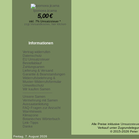
Ipomoea jicama
5,00
€
inkl. 7% Umsatzsteuer *
zzgl.Versandkosten, hier klicken
Informationen
Vertrag widerrufen
Datenschutz
EU Umsatzsteuer
Bestellablauf
Zahlungsarten
Lieferung & Versand
Garantie & Beanstandungen
Widerrufsbelehrung &
Muster-Widerrufsformular
Umweltschutz
Wir kaufen Samen
------------------------
Unsere Samen
Vermehrung mit Samen
Aussaatanleitung
FAQ-Fragen zur Anzucht
Warnhinweis
Klimazone
Botanisches Wörterbuch
Link-Tipps
Alle Preise inklusive
Umsatzsteue
Danke
Verkauf unter Zugrundelegu
© 2015-2026 Peter
Freitag, 7. August 2026