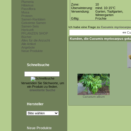
Plumeria
Zone:
10
Hibiskus
Überwinterung:
mind. 10-15°C
Passiflora
Verwendung:
Garten, Topfgarten,
Musa
Wintergarten
Proteen
Giftig:
Früchte
Samen-Raritäten
Gekeimte Samen
Samen-Sets
Ich habe eine Frage zu
Cucumis myriocarpu
Herkunft
««
Cu
PFLANZEN SHOP
Bücher
Kunden, die
Cucumis myriocarpus
geka
Alles für die Anzucht
Alle Artikel
Angebote
Neue Produkte
Schnellsuche
Verwenden Sie Stichworte, um
ein Produkt zu finden.
erweiterte Suche
Canarium album
Hersteller
Neue Produkte