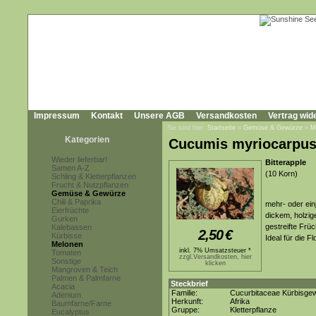
Impressum
Kontakt
Unsere AGB
Versandkosten
Vertrag wid
Sie sind hier:
Startseite
»
Gemüse & Gewürze
»
M
Kategorien
Cucumis myriocarpu
Wieder lieferbar!
Bitterapple
Samen A-Z
(10 Korn)
Schling & Kletterpflanzen
Frucht & Nutzpflanzen
Gemüse & Gewürze
Chili & Paprika
mehr- oder ein
Eierfrüchte
dickem, holzig
Gurken
gestreifte Frü
Kalebassen
2,50
€
Kürbisse
Ideal für die F
Melonen
inkl. 7% Umsatzsteuer *
Tomaten
zzgl.Versandkosten, hier
Sonstige
klicken
Mangroven & Teich
Palmen & Palmfarne
Steckbrief
Acacia
Familie:
Cucurbitaceae Kürbisge
Adenium
Herkunft:
Afrika
Baumfarne/Farne
Gruppe:
Kletterpflanze
Eucalyptus