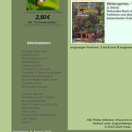
Wintergarten -
(1 Stück)
Gebundes Buch mit
Calopogonium mucunoides
Farbfotos und deta
2,50
€
bekanntesten Küb
inkl. 7% Umsatzsteuer *
zzgl.Versandkosten, hier klicken
Informationen
angezeigte Produkte:
1
bis
5
(von
5
insgesam
Vertrag widerrufen
Datenschutz
EU Umsatzsteuer
Bestellablauf
Zahlungsarten
Lieferung & Versand
Garantie & Beanstandungen
Widerrufsbelehrung &
Muster-Widerrufsformular
Umweltschutz
Wir kaufen Samen
------------------------
Unsere Samen
Vermehrung mit Samen
Aussaatanleitung
FAQ-Fragen zur Anzucht
Warnhinweis
Klimazone
Botanisches Wörterbuch
Link-Tipps
Alle Preise inklusive
Umsatzsteue
Danke
Verkauf unter Zugrundelegu
© 2015-2026 Peter
Donnerstag, 6. August 2026