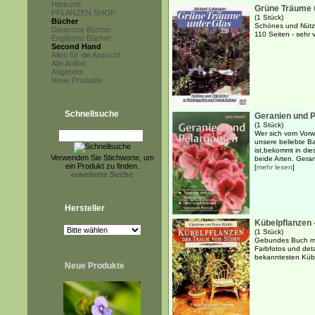
Herkunft
Grüne Träume 
PFLANZEN SHOP
(1 Stück)
Bücher
Schönes und Nützl
Deutsche Bücher
110 Seiten - sehr v
Englische Bücher
Second Hand
Alles für die Anzucht
Alle Artikel
Angebote
Neue Produkte
Schnellsuche
Geranien und P
(1 Stück)
Wer sich vom Vorwo
unsere beliebte B
ist,bekommt in di
Verwenden Sie Stichworte, um
beide Arten. Geran
ein Produkt zu finden.
[
mehr lesen
]
erweiterte Suche
Hersteller
Kübelpflanzen
(1 Stück)
Gebundes Buch mit
Farbfotos und det
bekanntesten Küb
Neue Produkte