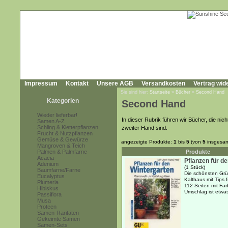
Impressum
Kontakt
Unsere AGB
Versandkosten
Vertrag wid
Sie sind hier:
Startseite
»
Bücher
»
Second Hand
Kategorien
Second Hand
Wieder lieferbar!
In dieser Rubrik führen wir Bücher, die n
Samen A-Z
Schling & Kletterpflanzen
zweiter Hand sind.
Frucht & Nutzpflanzen
Gemüse & Gewürze
angezeigte Produkte:
1
bis
5
(von
5
insgesam
Mangroven & Teich
Palmen & Palmfarne
Produkte
Acacia
Pflanzen für d
Adenium
(1 Stück)
Baumfarne/Farne
Die schönsten Grü
Eucalyptus
Kalthaus mit Tips 
Plumeria
112 Seiten mit Fa
Hibiskus
Umschlag ist etwas
Passiflora
Musa
Proteen
Samen-Raritäten
Gekeimte Samen
Samen-Sets