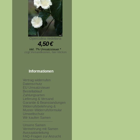
Operculina riedeliana
4,50
€
inkl. 7% Umsatzsteuer *
zzgl.Versandkosten, hier klicken
Informationen
Vertrag widerrufen
Datenschutz
EU Umsatzsteuer
Bestellablauf
Zahlungsarten
Lieferung & Versand
Garantie & Beanstandungen
Widerrufsbelehrung &
Muster-Widerrufsformular
Umweltschutz
Wir kaufen Samen
------------------------
Unsere Samen
Vermehrung mit Samen
Aussaatanleitung
FAQ-Fragen zur Anzucht