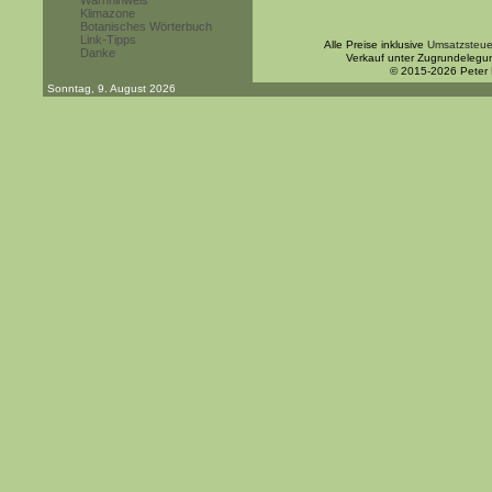
Warnhinweis
Klimazone
Botanisches Wörterbuch
Link-Tipps
Alle Preise inklusive
Umsatzsteue
Danke
Verkauf unter Zugrundelegu
© 2015-2026 Peter
Sonntag, 9. August 2026