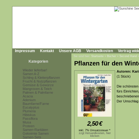
Impressum
Kontakt
Unsere AGB
Versandkosten
Vertrag wid
Sie sind hier:
Startseite
»
Bücher
»
Second Hand
Kategorien
Pflanzen für den Wint
Wieder lieferbar!
Autoren: Kar
Samen A-Z
(1 Stück)
Schling & Kletterpflanzen
Frucht & Nutzpflanzen
Gemüse & Gewürze
Die schönsten 
Mangroven & Teich
fürs Einrichten
Palmen & Palmfarne
Acacia
beschriebenen
Adenium
Der Umschlag i
Baumfarne/Farne
Eucalyptus
Plumeria
Hibiskus
Passiflora
2,50
€
Musa
Proteen
Samen-Raritäten
inkl. 7% Umsatzsteuer *
Gekeimte Samen
zzgl.Versandkosten, hier
klicken
Samen-Sets