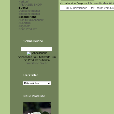
Herkunft
Ich habe eine Frage zu
Pflanzen für den Win
PFLANZEN SHOP
Bücher
««
Kübelpflanzen - Der Traum vom Sü
Deutsche Bücher
Englische Bücher
Second Hand
Alles für die Anzucht
Alle Artikel
Angebote
Neue Produkte
Schnellsuche
Verwenden Sie Stichworte, um
ein Produkt zu finden.
erweiterte Suche
Hersteller
Neue Produkte