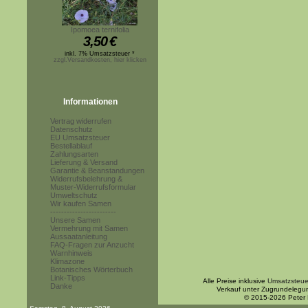
Ipomoea ternifolia
3,50
€
inkl. 7% Umsatzsteuer *
zzgl.Versandkosten, hier klicken
Informationen
Vertrag widerrufen
Datenschutz
EU Umsatzsteuer
Bestellablauf
Zahlungsarten
Lieferung & Versand
Garantie & Beanstandungen
Widerrufsbelehrung &
Muster-Widerrufsformular
Umweltschutz
Wir kaufen Samen
------------------------
Unsere Samen
Vermehrung mit Samen
Aussaatanleitung
FAQ-Fragen zur Anzucht
Warnhinweis
Klimazone
Botanisches Wörterbuch
Link-Tipps
Alle Preise inklusive
Umsatzsteue
Danke
Verkauf unter Zugrundelegu
© 2015-2026 Peter