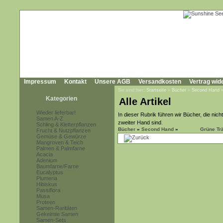
Impressum
Kontakt
Unsere AGB
Versandkosten
Vertrag wid
Sie sind hier:
Startseite
»
Bücher
»
Second Hand
Kategorien
Alle Artikel
Wieder lieferbar!
In dieser Rubrik führen wir Bücher, die ni
Samen A-Z
zweiter Hand sind.
Schling & Kletterpflanzen
Bücher
»
Second Hand
»
Grüne Tr
Frucht & Nutzpflanzen
Gemüse & Gewürze
Mangroven & Teich
Palmen & Palmfarne
Acacia
Adenium
Baumfarne/Farne
Eucalyptus
Plumeria
Hibiskus
Passiflora
Musa
Proteen
Samen-Raritäten
Gekeimte Samen
Samen-Sets