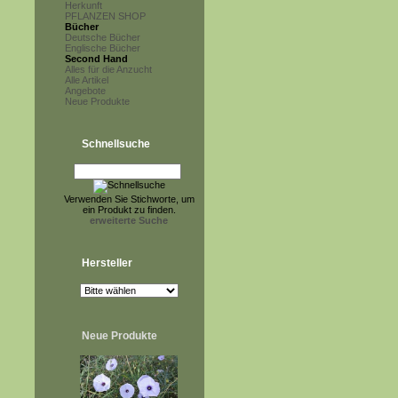
Herkunft
PFLANZEN SHOP
Bücher
Deutsche Bücher
Englische Bücher
Second Hand
Alles für die Anzucht
Alle Artikel
Angebote
Neue Produkte
Schnellsuche
Verwenden Sie Stichworte, um
ein Produkt zu finden.
erweiterte Suche
Hersteller
Neue Produkte