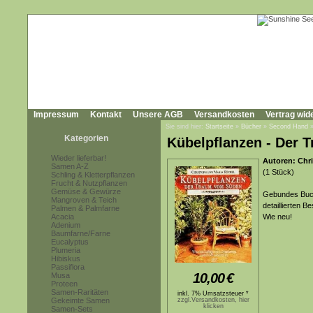
Impressum
Kontakt
Unsere AGB
Versandkosten
Vertrag wid
Sie sind hier:
Startseite
»
Bücher
»
Second Hand
Kategorien
Kübelpflanzen - Der
Wieder lieferbar!
Autoren: Chr
Samen A-Z
(1 Stück)
Schling & Kletterpflanzen
Frucht & Nutzpflanzen
Gemüse & Gewürze
Gebundes Buch
Mangroven & Teich
detaillierten 
Palmen & Palmfarne
Acacia
Wie neu!
Adenium
Baumfarne/Farne
Eucalyptus
Plumeria
Hibiskus
Passiflora
10,00
€
Musa
Proteen
Samen-Raritäten
inkl. 7% Umsatzsteuer *
Gekeimte Samen
zzgl.Versandkosten, hier
klicken
Samen-Sets