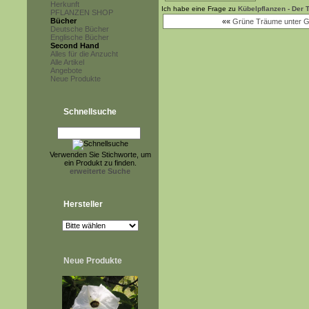
Herkunft
Ich habe eine Frage zu
Kübelpflanzen - Der
PFLANZEN SHOP
Bücher
««
Grüne Träume unter G
Deutsche Bücher
Englische Bücher
Second Hand
Alles für die Anzucht
Alle Artikel
Angebote
Neue Produkte
Schnellsuche
Verwenden Sie Stichworte, um
ein Produkt zu finden.
erweiterte Suche
Hersteller
Neue Produkte