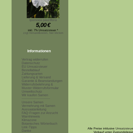
Ipomoea pauciflora
5,00
€
inkl. 7% Umsatzsteuer *
zzgl.Versandkosten, hier klicken
Informationen
Vertrag widerrufen
Datenschutz
EU Umsatzsteuer
Bestellablauf
Zahlungsarten
Lieferung & Versand
Garantie & Beanstandungen
Widerrufsbelehrung &
Muster-Widerrufsformular
Umweltschutz
Wir kaufen Samen
------------------------
Unsere Samen
Vermehrung mit Samen
Aussaatanleitung
FAQ-Fragen zur Anzucht
Warnhinweis
Klimazone
Botanisches Wörterbuch
Link-Tipps
Alle Preise inklusive
Umsatzsteue
Danke
Verkauf unter Zugrundelegu