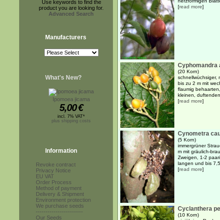
herzförmigen Blätte
Use keywords to find the
[
read more
]
product you are looking for.
Advanced Search
Manufacturers
Cyphomandra a
(20 Korn)
What's New?
schnellwüchsiger, 
bis zu 2 m mit wec
flaumig behaarten,
kleinen, duftenden
Ipomoea jicama
[
read more
]
5,00
€
incl. 7% VAT*
plus shipping costs
Cynometra caul
(5 Korn)
immergrüner Strau
Information
m mit gräulich-bra
Zweigen, 1-2 paar
langen und bis 7,5 
Revoke contract
[
read more
]
Privacy Notice
EU VAT
Order Process
Method of payment
Delivery & Shipment
Environment protection
We purchase seeds
Cyclanthera p
------------------------
(10 Korn)
Our Seeds