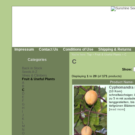
Impressum
Contact Us
Conditions of Use
Shipping & Returns
You're here:
Top
»
Fruit & Useful Plants
»
C
Categories
C
Back in Stock
Show:
Seeds A-Z
Vines & Climbers
Displaying
1
to
20
(of
171
products)
Fruit & Useful Plants
Product Name-
A
B
Cyphomandra s
C
(10 Korn)
D
schnellwüchsiger,
E
zu 5 m mit auslad
F
langgestielten, bis
G
tiefgrünen Blättern.
H
[
read more
]
I
J
K
L
M
N
O