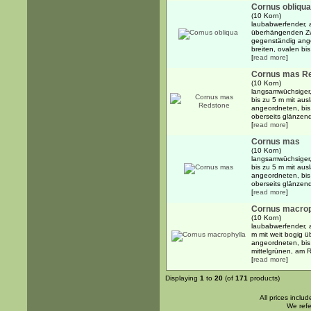
Cornus obliqua
(10 Korn)
laubabwerfender, 
überhängenden Zwe
gegenständig ange
breiten, ovalen bis
[
read more
]
Cornus mas R
(10 Korn)
langsamwüchsiger,
bis zu 5 m mit au
angeordneten, bis 
oberseits glänzend
[
read more
]
Cornus mas
(10 Korn)
langsamwüchsiger,
bis zu 5 m mit au
angeordneten, bis 
oberseits glänzend
[
read more
]
Cornus macrop
(10 Korn)
laubabwerfender, 
m mit weit bogig
angeordneten, bis 
mittelgrünen, am 
[
read more
]
Displaying
1
to
20
(of
171
products)
All prices inclu
We refe