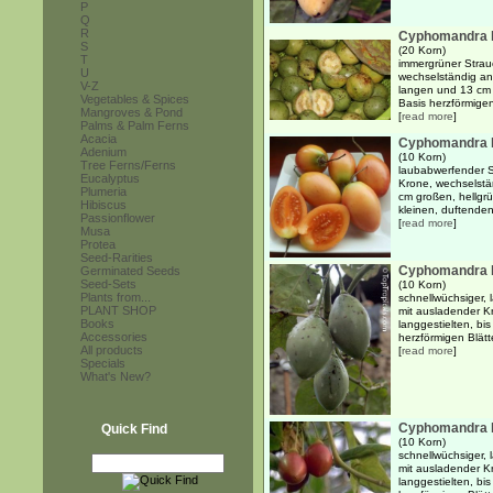
P
Q
R
Cyphomandra h
S
(20 Korn)
T
immergrüner Strauc
U
wechselständig an
V-Z
langen und 13 cm b
Vegetables & Spices
Basis herzförmigen
Mangroves & Pond
[
read more
]
Palms & Palm Ferns
Acacia
Cyphomandra be
Adenium
(10 Korn)
Tree Ferns/Ferns
laubabwerfender S
Eucalyptus
Krone, wechselstä
Plumeria
cm großen, hellgrü
Hibiscus
kleinen, duftenden,
Passionflower
[
read more
]
Musa
Protea
Seed-Rarities
Cyphomandra b
Germinated Seeds
Seed-Sets
(10 Korn)
Plants from...
schnellwüchsiger,
PLANT SHOP
mit ausladender K
Books
langgestielten, bi
Accessories
herzförmigen Blätte
All products
[
read more
]
Specials
What's New?
Cyphomandra 
Quick Find
(10 Korn)
schnellwüchsiger,
mit ausladender K
langgestielten, bi