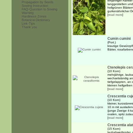
einjähriger Ranker
Propagation by Seeds
langgestielten un
Sowing Instruction
hellgrünen Blätte
FAQ-Question to Sowing
gurkenähnlicher Duf
Warning
[
read more
]
Hardiness Zones
Botanical Dictionary
Link-Tips
Thank you
Cumin cumini
(Port.)
krautige Gewürzpfl
Bätter, rosafarben
Ctenolepis cer
(10 Korn)
mehrjährige, lauba
wechselständig an
tiefgelappten, an 
kleinen hellgelben 
[
read more
]
Crescentia cuj
(10 Korn)
kleiner, kurzstämm
10 m mit ausladen
(junge Zweige 4-ka
ovalen, spitz zula
[
read more
]
Crescentia ala
(15 Korn)
laubabwerfender, 