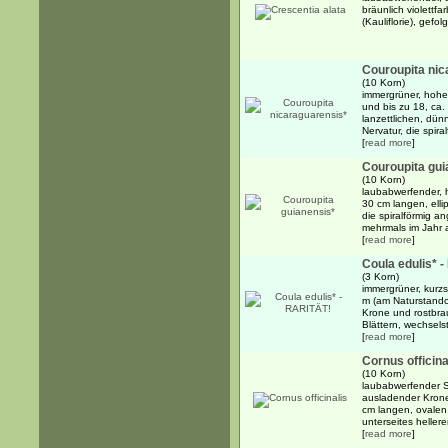
bräunlich violett
(Kauliflorie), gef
Couroupita nic
(10 Korn)
immergrüner, hohe
und bis zu 18, ca.
lanzettlichen, dünn
Nervatur, die spiral
[
read more
]
Couroupita gui
(10 Korn)
laubabwerfender, h
30 cm langen, ellip
die spiralförmig 
mehrmals im Jahr 
[
read more
]
Coula edulis* 
(3 Korn)
immergrüner, kurzs
m (am Naturstandor
Krone und rostbra
Blättern, wechselst
[
read more
]
Cornus officina
(10 Korn)
laubabwerfender S
ausladender Kron
cm langen, ovalen b
unterseites hellere
[
read more
]