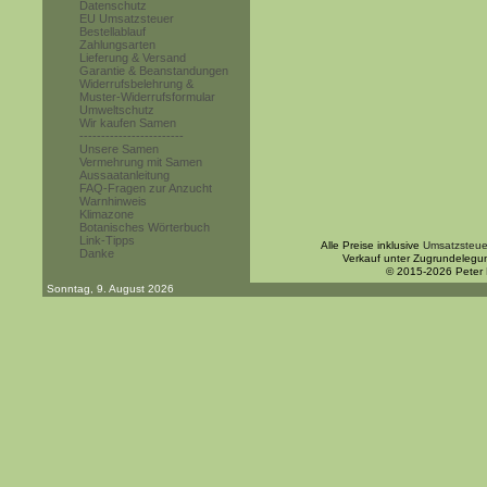
Datenschutz
EU Umsatzsteuer
Bestellablauf
Zahlungsarten
Lieferung & Versand
Garantie & Beanstandungen
Widerrufsbelehrung &
Muster-Widerrufsformular
Umweltschutz
Wir kaufen Samen
------------------------
Unsere Samen
Vermehrung mit Samen
Aussaatanleitung
FAQ-Fragen zur Anzucht
Warnhinweis
Klimazone
Botanisches Wörterbuch
Link-Tipps
Alle Preise inklusive
Umsatzsteue
Danke
Verkauf unter Zugrundelegu
© 2015-2026 Peter
Sonntag, 9. August 2026