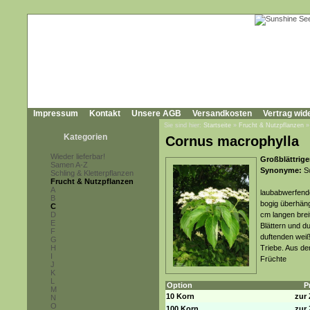
Impressum
Kontakt
Unsere AGB
Versandkosten
Vertrag wid
Sie sind hier:
Startseite
»
Frucht & Nutzpflanzen
Kategorien
Cornus macrophylla
Wieder lieferbar!
Großblättrige
Samen A-Z
Synonyme:
Sw
Schling & Kletterpflanzen
Frucht & Nutzpflanzen
A
laubabwerfende
B
bogig überhän
C
D
cm langen brei
E
Blättern und d
F
duftenden weiß
G
H
Triebe. Aus de
I
Früchte
J
K
L
Option
P
M
10 Korn
zur 
N
O
100 Korn
zur 