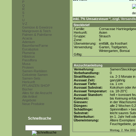
P
Q
R
S
T
inkl. 7% Umsatzsteuer *, zzgl.
Versandko
U
V-Z
Steckbrief
Gemüse & Gewürze
Familie:
Cornaceae Hartriegelge
Mangroven & Teich
Herkunft:
Asien
Palmen & Palmfarne
Gruppe:
Strauch
Acacia
Zone:
6
Adenium
Überwinterung:
entfällt, da frosthart
Baumfarne/Farne
Verwendung:
Garten, Topfgarten,
Eucalyptus
Wintergarten, Bonsai
Plumeria
Giftig:
Hibiskus
Passiflora
Musa
Anzuchtanleitung
Proteen
Vermehrung:
Samen/Steckling
Samen-Raritäten
Vorbehandlung:
0
Gekeimte Samen
Stratifikation:
ca. 2-3 Monate in
Samen-Sets
Aussaat Zeit:
ganzjährig
Herkunft
Aussaat Tiefe:
ca. 1 cm
PFLANZEN SHOP
Aussaat Substrat:
Kokohum oder Anz
Bücher
Aussaat Temperatur:
ca. 18-20°C
Alles für die Anzucht
Aussaat Standort:
hell + konstant fe
Alle Artikel
Keimzeit:
bis Keimung erfol
Angebote
Giessen:
in der Wachstums
Neue Produkte
Düngen:
alle 2 Wochen 0,
Schädlinge:
Spinnmilben > be
Substrat:
leicht saures Subs
Weiterkultur:
im 1. Jahr hell od
Schnellsuche
Überwinterung:
Ältere Exemplare 
Feuchtgebiete, ge
Montag, 2. Mai 2011