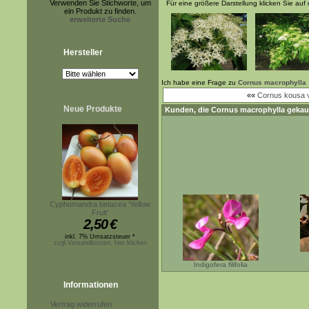
Verwenden Sie Stichworte, um
Für eine größere Darstellung klicken Sie auf 
ein Produkt zu finden.
erweiterte Suche
Hersteller
Ich habe eine Frage zu
Cornus macrophylla
««
Cornus kousa v
Neue Produkte
Kunden, die
Cornus macrophylla
gekauf
Cyphomandra betacea 'Yellow
Fruit'
2,50
€
inkl. 7% Umsatzsteuer *
zzgl.Versandkosten, hier klicken
Indigofera filifolia
Informationen
Vertrag widerrufen