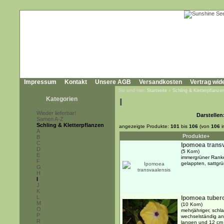
Impressum
Kontakt
Unsere AGB
Versandkosten
Vertrag wid
Sie sind hier:
Startseite
»
Schling & Kletterpflanze
Kategorien
I
Wieder lieferbar!
Darstellen
Samen A-Z
Schling & Kletterpflanzen
angezeigte Produkte:
101
bis
106
(von
106
i
A
Produkte+
B
C
Ipomoea trans
D
(5 Korn)
E
immergrüner Ranke
F
gelappten, sattgr
G
H
I
J
K
L
Ipomoea tuber
M
(10 Korn)
O
mehrjähriger, schl
P
wechselständig an
R
langen und 12 cm b