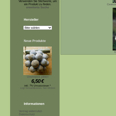
Verwenden Sie Stichworte, um
ein Produkt zu finden.
Cestrum
erweiterte Suche
Hersteller
Neue Produkte
O
Unonopsis pittieri
6,50
€
inkl. 7% Umsatzsteuer *
zzgl.Versandkosten, hier klicken
Informationen
Vertrag widerrufen
Datenschutz