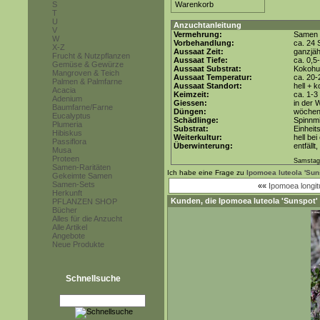
S
T
U
Anzuchtanleitung
V
Vermehrung:
Samen
W
Vorbehandlung:
ca. 24 
X-Z
Aussaat Zeit:
ganzjäh
Frucht & Nutzpflanzen
Aussaat Tiefe:
ca. 0,5
Gemüse & Gewürze
Aussaat Substrat:
Kokohum
Mangroven & Teich
Aussaat Temperatur:
ca. 20-
Palmen & Palmfarne
Aussaat Standort:
hell + 
Acacia
Keimzeit:
ca. 1-
Adenium
Giessen:
in der 
Baumfarne/Farne
Düngen:
wöchent
Eucalyptus
Schädlinge:
Spinnmi
Plumeria
Substrat:
Einheit
Hibiskus
Weiterkultur:
hell be
Passiflora
Überwinterung:
entfällt
Musa
Proteen
Samstag,
Samen-Raritäten
Ich habe eine Frage zu
Ipomoea luteola 'Sun
Gekeimte Samen
Samen-Sets
««
Ipomoea longi
Herkunft
Kunden, die
Ipomoea luteola 'Sunspot'
PFLANZEN SHOP
Bücher
Alles für die Anzucht
Alle Artikel
Angebote
Neue Produkte
Schnellsuche