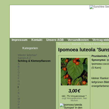
Impressum
Kontakt
Unsere AGB
Versandkosten
Vertrag wid
Sie sind hier:
Startseite
»
Schling & Kletterpflanze
Kategorien
Ipomoea luteola 'Suns
Wieder lieferbar!
Prunkwinde, M
Samen A-Z
Synonyme:
Ip
Schling & Kletterpflanzen
A
Ipomoea coccin
B
(5 Korn)
C
D
E
kleiner Ranker
F
G
tiefgrünen Blä
H
orangefarbene
I
3,00
€
J
K
L
inkl. 7% Umsatzsteuer *
zzgl.Versandkosten, hier
M
klicken
O
P
R