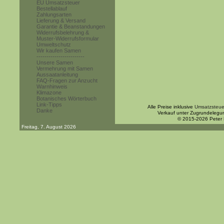
EU Umsatzsteuer
Bestellablauf
Zahlungsarten
Lieferung & Versand
Garantie & Beanstandungen
Widerrufsbelehrung &
Muster-Widerrufsformular
Umweltschutz
Wir kaufen Samen
------------------------
Unsere Samen
Vermehrung mit Samen
Aussaatanleitung
FAQ-Fragen zur Anzucht
Warnhinweis
Klimazone
Botanisches Wörterbuch
Link-Tipps
Alle Preise inklusive
Umsatzsteue
Danke
Verkauf unter Zugrundelegu
© 2015-2026 Peter
Freitag, 7. August 2026