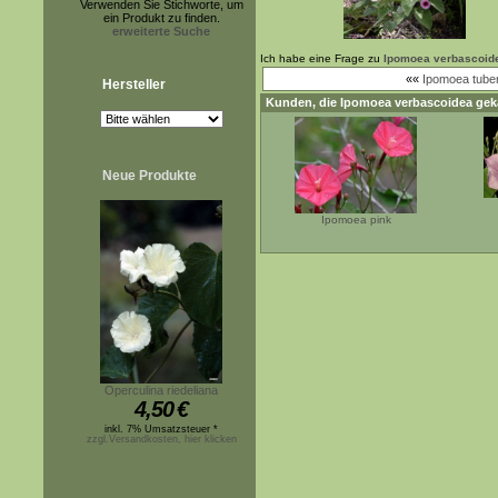
Verwenden Sie Stichworte, um
ein Produkt zu finden.
erweiterte Suche
Ich habe eine Frage zu
Ipomoea verbascoid
««
Ipomoea tuber
Hersteller
Kunden, die
Ipomoea verbascoidea
geka
Neue Produkte
Ipomoea pink
Operculina riedeliana
4,50
€
inkl. 7% Umsatzsteuer *
zzgl.Versandkosten, hier klicken