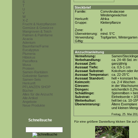
S
T
Steckbrief
U
Familie:
Convolvulaceae
V
Windengewächse
W
Herkunft:
Afrika
X-Z
Gruppe:
Kletterpflanze
Frucht & Nutzpflanzen
Gemüse & Gewürze
Zone:
8
Mangroven & Teich
Überwinterung:
mind. 5°C
Palmen & Palmfarne
Verwendung:
Topfgarten, Wintergarten
Acacia
Giftig:
Adenium
Baumfarne/Farne
Eucalyptus
Anzuchtanleitung
Plumeria
Vermehrung:
Samen/Steckling
Hibiskus
Vorbehandlung:
ca. 24-48 Std. i
Passiflora
Aussaat Zeit:
ganzjährig
Musa
Aussaat Tiefe:
ca. 0,5-1 cm
Proteen
Aussaat Substrat:
Kokohum oder Anz
Samen-Raritäten
Aussaat Temperatur:
ca. 22-25°C
Gekeimte Samen
Aussaat Standort:
hell + konstant fe
Samen-Sets
Keimzeit:
ca. 2-4 Wochen
Herkunft
Giessen:
in der Wachstum
PFLANZEN SHOP
Düngen:
wöchentlich 0,2%
Bücher
Schädlinge:
Spinnmilben > be
Alles für die Anzucht
Substrat:
Einheitserde + 2/
Alle Artikel
Weiterkultur:
hell bei ca. 10-15
Angebote
Überwinterung:
Ältere Exemplare 
Neue Produkte
und kleinen Meng
Freitag, 25. Mai 201
Schnellsuche
Für eine größere Darstellung klicken Sie auf 