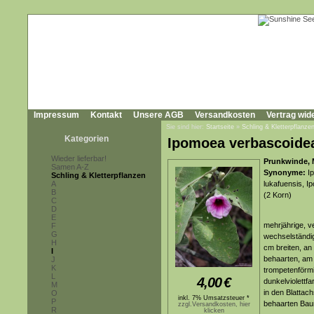
Impressum
Kontakt
Unsere AGB
Versandkosten
Vertrag wid
Sie sind hier:
Startseite
»
Schling & Kletterpflanze
Kategorien
Ipomoea verbascoide
Wieder lieferbar!
Prunkwinde, 
Samen A-Z
Synonyme:
Ip
Schling & Kletterpflanzen
A
lukafuensis, I
B
(2 Korn)
C
D
E
mehrjährige, ve
F
G
wechselständig
H
cm breiten, an 
I
behaarten, am 
J
K
trompetenförmi
L
4,00
€
dunkelviolettf
M
in den Blattach
O
inkl. 7% Umsatzsteuer *
P
behaarten Bau
zzgl.Versandkosten, hier
R
klicken