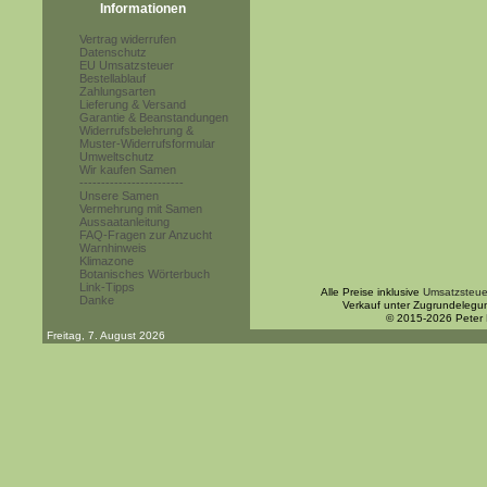
Informationen
Vertrag widerrufen
Datenschutz
EU Umsatzsteuer
Bestellablauf
Zahlungsarten
Lieferung & Versand
Garantie & Beanstandungen
Widerrufsbelehrung &
Muster-Widerrufsformular
Umweltschutz
Wir kaufen Samen
------------------------
Unsere Samen
Vermehrung mit Samen
Aussaatanleitung
FAQ-Fragen zur Anzucht
Warnhinweis
Klimazone
Botanisches Wörterbuch
Link-Tipps
Alle Preise inklusive
Umsatzsteue
Danke
Verkauf unter Zugrundelegu
© 2015-2026 Peter
Freitag, 7. August 2026