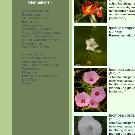
Informationen
schnellwüchsiger, 
wechselständig ang
Vertrag widerrufen
dunkelgrünen Blätt
Datenschutz
und langgestielten
EU Umsatzsteuer
[
mehr lesen
]
Bestellablauf
Zahlungsarten
Ipomoea copti
Lieferung & Versand
(10 Korn)
Garantie & Beanstandungen
Ranker, cremefarb
Widerrufsbelehrung &
Muster-Widerrufsformular
Umweltschutz
Wir kaufen Samen
------------------------
Unsere Samen
Vermehrung mit Samen
Aussaatanleitung
FAQ-Fragen zur Anzucht
Warnhinweis
Ipomoea cordat
Klimazone
(5 Korn)
Botanisches Wörterbuch
schnellwüchsiger, 
Link-Tipps
m mit wechselstän
Danke
herzförmigen oder 
Blättern und großen
[
mehr lesen
]
Ipomoea cordato
(7 Korn)
schnellwüchsiger, 
m mit wechselstän
herzförmigen oder 
Blättern und großen