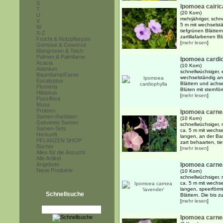
S
Ipomoea cairic
T
(20 Korn)
U
mehrjähriger, schn
V
5 m mit wechselst
W
tiefgrünen Blätter
X-Z
zartlilafarbenen Blü
Frucht & Nutzpflanzen
[
mehr lesen
]
Gemüse & Gewürze
Mangroven & Teich
Palmen & Palmfarne
Ipomoea cardio
Acacia
(10 Korn)
Adenium
schnellwüchsiger, 
Baumfarne/Farne
wechselständig an
Eucalyptus
Blättern und achs
Plumeria
Blüten mit sternför
Hibiskus
[
mehr lesen
]
Passiflora
Musa
Proteen
Ipomoea carne
Samen-Raritäten
(10 Korn)
Gekeimte Samen
schnellwüchsiger, 
Samen-Sets
ca. 5 m mit wechs
Herkunft
langen, an der Bas
PFLANZEN SHOP
zart behaarten, tie
Bücher
[
mehr lesen
]
Alles für die Anzucht
Alle Artikel
Angebote
Ipomoea carnea
Neue Produkte
(10 Korn)
schnellwüchsiger, 
ca. 5 m mit wechs
langen, speerförmi
Schnellsuche
Blättern. Die bis 
[
mehr lesen
]
Ipomoea carnea