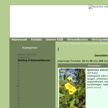
Impressum
Kontakt
Unsere AGB
Versandkosten
Vertrag wid
Sie sind hier:
Startseite
»
Schling & Kletterpflanze
Kategorien
I
Wieder lieferbar!
Darstellen
Samen A-Z
Schling & Kletterpflanzen
angezeigte Produkte:
41
bis
60
(von
106
ins
A
Produkte+
B
C
Ipomoea auran
D
(10 Korn)
E
immergrüne oder l
F
langen, schlanken
G
angeordneten, bis
H
herzförmigen, sattg
I
[
mehr lesen
]
J
K
L
M
O
P
R