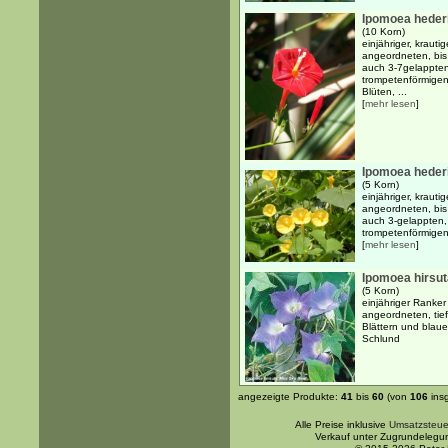
Ipomoea hederi
(10 Korn)
einjähriger, kraut
angeordneten, bis
auch 3-7gelappten
trompetenförmigen,
Blüten, ...
[
mehr lesen
]
Ipomoea hederif
(5 Korn)
einjähriger, kraut
angeordneten, bis
auch 3-gelappten, 
trompetenförmigen,
[
mehr lesen
]
Ipomoea hirsut
(5 Korn)
einjähriger Ranker
angeordneten, tie
Blättern und blau
Schlund
angezeigte Produkte:
41
bis
60
(von
106
ins
Alle Preise inklusive
Umsatzsteue
Verkauf unter Zugrundelegu