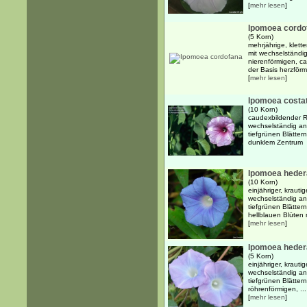
[
mehr lesen
]
Ipomoea cordo
(5 Korn)
mehrjährige, klett
mit wechselständi
nierenförmigen, ca
der Basis herzförmi
[
mehr lesen
]
Ipomoea costa
(10 Korn)
caudexbildender Ra
wechselständig an
tiefgrünen Blätter
dunklem Zentrum
Ipomoea hede
(10 Korn)
einjähriger, krauti
wechselständig an
tiefgrünen Blätter
hellblauen Blüten m
[
mehr lesen
]
Ipomoea hedera
(5 Korn)
einjähriger, krauti
wechselständig an
tiefgrünen Blätter
röhrenförmigen, ...
[
mehr lesen
]