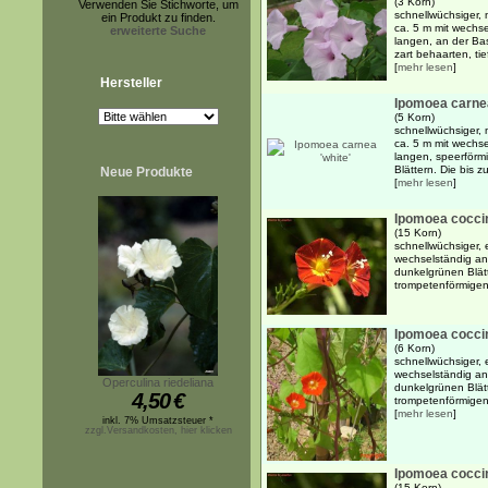
(3 Korn)
Verwenden Sie Stichworte, um
schnellwüchsiger, 
ein Produkt zu finden.
ca. 5 m mit wechs
erweiterte Suche
langen, an der Bas
zart behaarten, tie
[
mehr lesen
]
Hersteller
Ipomoea carnea
(5 Korn)
schnellwüchsiger, 
ca. 5 m mit wechs
langen, speerförmi
Blättern. Die bis 
Neue Produkte
[
mehr lesen
]
Ipomoea cocci
(15 Korn)
schnellwüchsiger, 
wechselständig ang
dunkelgrünen Blätt
trompetenförmigen
Ipomoea cocci
(6 Korn)
schnellwüchsiger, 
wechselständig an
Operculina riedeliana
dunkelgrünen Blätt
4,50
€
trompetenförmigen,
[
mehr lesen
]
inkl. 7% Umsatzsteuer *
zzgl.Versandkosten, hier klicken
Ipomoea coccin
(15 Korn)