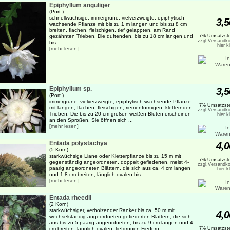
Epiphyllum anguliger
(Port.)
schnellwüchsige, immergrüne, vielverzweigte, epiphytisch
3,5
wachsende Pflanze mit bis zu 1 m langen und bis zu 8 cm
breiten, flachen, fleischigen, tief gelappten, am Rand
gezähnten Trieben. Die duftenden, bis zu 18 cm langen und
7% Umsatzste
zzgl.Versandko
bis ...
hier k
[
mehr lesen
]
Epiphyllum sp.
3,5
(Port.)
immergrüne, vielverzweigte, epiphytisch wachsende Pflanze
7% Umsatzste
mit langen, flachen, fleischigen, riemenförmigen, kletternden
zzgl.Versandko
Trieben. Die bis zu 20 cm großen weißen Blüten erscheinen
hier k
an den Sproßen. Sie öffnen sich ...
[
mehr lesen
]
Entada polystachya
4,0
(5 Korn)
starkwüchsige Liane oder Kletterpflanze bis zu 15 m mit
7% Umsatzste
gegenständig angeordneten, doppelt gefiederten, meist 4-
zzgl.Versandko
paarig angeordneten Blättern, die sich aus ca. 4 cm langen
hier k
und 1,8 cm breiten, länglich-ovalen bis ...
[
mehr lesen
]
Entada rheedii
(2 Korn)
starkwüchsiger, verholzender Ranker bis ca. 50 m mit
4,0
wechselständig angeordneten gefiederten Blättern, die sich
aus bis zu 5 paarig angeordneten, bis zu 9 cm langen und 4
cm breiten, länglich ovalen, tiefgrünen Fiedern ...
7% Umsatzste