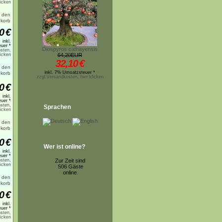
licken
0
€
inkl.
uer *
Diospyros cathayensis
sten,
licken
64,20EUR
32,10
€
inkl. 7% Umsatzsteuer *
zzgl.Versandkosten, hier klicken
0
€
inkl.
uer *
sten,
Sprachen
licken
0
€
Wer ist online?
inkl.
uer *
sten,
Zur Zeit sind
licken
506 Gäste
online.
0
€
inkl.
uer *
sten,
licken