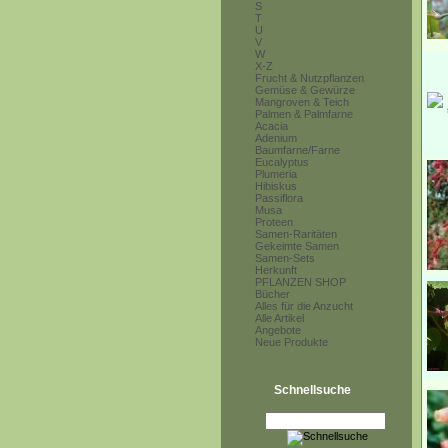
S
T
U
V
W
X-Z
Frucht & Nutzpflanzen
Gemüse & Gewürze
Mangroven & Teich
Palmen & Palmfarne
Acacia
Adenium
Baumfarne/Farne
Eucalyptus
Plumeria
Hibiskus
Passiflora
Musa
Proteen
Samen-Raritäten
Gekeimte Samen
Samen-Sets
Herkunft
PFLANZEN SHOP
Bücher
Alles für die Anzucht
Alle Artikel
Angebote
Neue Produkte
Schnellsuche