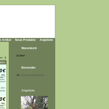
e Artikel
Neue Produkte
Angebote
Warenkorb
ist leer!
ten:
1
eis+
Bestseller
0
€
inkl.
01.
Entada polystachya
uer *
sten,
licken
Angebote
0
€
inkl.
uer *
sten,