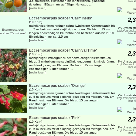
3,5 cm breiten, elliptischen bis lanzettlichen, glänzend
hier k
tiefgrünen Blättern mit auffälliger Nervatur. ...
[
mehr lesen
]
Eccremocarpus scaber 'Carmineus'
2,3
(10 Korn)
mehrjähriger immergrüner, schnellwüchsiger Kletterstrauch bis
7% Umsatzste
zu 5 m, bei uns meist einjährig gezogen. Die bis zu 15 cm
zzgl.Versandko
langen endständigen Blütentrauben bestehen aus bis zu 20
hier k
Einzelblüten, mit ca. 2,5 cm ...
[
mehr lesen
]
Eccremocarpus scaber 'Carnival Time'
2,3
(10 Korn)
mehrjähriger, immergrüner, schnellwüchsiger Kletterstrauch
bis zu 3 m (bei uns meist einjährig gezogen) mit mittelgrünen,
7% Umsatzste
zzgl.Versandko
am Rand gesägten Blättern. Die bis zu 15 cm langen
hier k
endständigen Blütentrauben ...
[
mehr lesen
]
Eccremocarpus scaber 'Orange'
2,3
(10 Korn)
mehrjähriger immergrüner, schnellwüchsiger Kletterstrauch bis
7% Umsatzste
zu 5 m, bei uns meist einjährig gezogen mit mittelgrünen, am
zzgl.Versandko
Rand gesägten Blättern. Die bis zu 15 cm langen
hier k
endständigen Blütentrauben ...
[
mehr lesen
]
Eccremocarpus scaber 'Pink'
2,3
(10 Korn)
mehrjähriger immergrüner, schnellwüchsiger Kletterstrauch bis
7% Umsatzste
zu 5 m, bei uns meist einjährig gezogen mit mittelgrünen, am
zzgl.Versandko
Rand gesägten Blättern. Die bis zu 15 cm langen
hier k