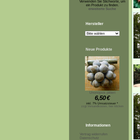
Verwenden Sie Stichworte, um
ein Produkt zu finden.
erweiterte Suche
Hersteller
Neue Produkte
Unonopsis pittieri
6,50
€
inkl. 7% Umsatzsteuer *
zzgl.Versandkosten, hier klicken
Informationen
Vertrag widerrufen
Datenschutz