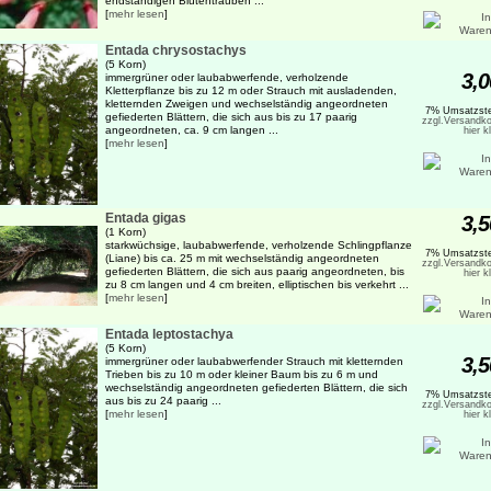
endständigen Blütentrauben ...
[
mehr lesen
]
Entada chrysostachys
(5 Korn)
3,0
immergrüner oder laubabwerfende, verholzende
Kletterpflanze bis zu 12 m oder Strauch mit ausladenden,
kletternden Zweigen und wechselständig angeordneten
7% Umsatzste
gefiederten Blättern, die sich aus bis zu 17 paarig
zzgl.Versandko
angeordneten, ca. 9 cm langen ...
hier k
[
mehr lesen
]
Entada gigas
3,5
(1 Korn)
starkwüchsige, laubabwerfende, verholzende Schlingpflanze
7% Umsatzste
(Liane) bis ca. 25 m mit wechselständig angeordneten
zzgl.Versandko
gefiederten Blättern, die sich aus paarig angeordneten, bis
hier k
zu 8 cm langen und 4 cm breiten, elliptischen bis verkehrt ...
[
mehr lesen
]
Entada leptostachya
(5 Korn)
3,5
immergrüner oder laubabwerfender Strauch mit kletternden
Trieben bis zu 10 m oder kleiner Baum bis zu 6 m und
wechselständig angeordneten gefiederten Blättern, die sich
7% Umsatzste
aus bis zu 24 paarig ...
zzgl.Versandko
[
mehr lesen
]
hier k