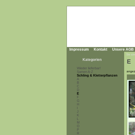
Impressum
Kontakt
Unsere AGB
Sie sin
Kategorien
E
Wieder lieferbar!
angez
Samen A-Z
Schling & Kletterpflanzen
A
B
C
D
E
F
G
H
I
J
K
L
M
O
P
R