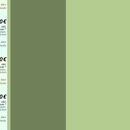
0
€
inkl.
uer *
sten,
licken
0
€
inkl.
uer *
sten,
licken
0
€
inkl.
uer *
sten,
licken