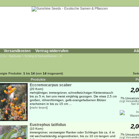
Versandkosten
Vertrag widerrufen
All
d hier:
Startseite
»
Schling & Kletterpflanzen
»
E
eigte Produkte:
1
bis
14
(von
14
insgesamt)
Sei
Produkte
Pr
Eccremocarpus scaber
2,0
(20 Korn)
mehrjähriger, immergrüner, schnellwüchsiger Kletterstrauch
bis zu 5 m, bei uns meist einjährig gezogen. Die etwa 2,5 cm
7% Umsatzste
großen, röhrenförmigen, gelb-orangefarbenen Blüten
zzgl.Versandko
erscheinen in bis zu 15 cm ...
hier k
[
mehr lesen
]
Eustrephus latifolius
2,0
(10 Korn)
immergrüner, verzweigter Ranker oder Schlinger bis ca. 4 m
7% Umsatzste
mit wechselständig angeordneten, bis zu 10 cm langen und
zzgl.Versandko