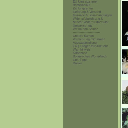
EU Umsatzsteuer
Bestellablauf
Zahlungsarten
Lieferung & Versand
Garantie & Beanstandungen
Widerrufsbelehrung &
Muster-Widerrufsformular
Umweltschutz
Wir kaufen Samen
------------------------
Unsere Samen
Vermehrung mit Samen
Aussaatanleitung
FAQ-Fragen zur Anzucht
Warnhinweis
Klimazone
Botanisches Wörterbuch
Link-Tipps
Danke