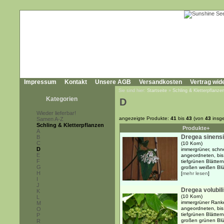
Impressum
Kontakt
Unsere AGB
Versandkosten
Vertrag wid
Sie sind hier:
Startseite
»
Schling & Kletterpflanze
Kategorien
D
Wieder lieferbar!
angezeigte Produkte:
41
bis
43
(von
43
insg
Samen A-Z
Schling & Kletterpflanzen
Produkte+
A
Dregea sinens
B
C
(10 Korn)
D
immergrüner, schn
E
angeordneten, bis
F
tiefgrünen Blätter
G
großen weißen Blüt
H
[
mehr lesen
]
I
J
Dregea volubil
K
(10 Korn)
L
immergrüner Ranke
M
angeordneten, bis
O
tiefgrünen Blätter
P
großen grünen Blüt
R