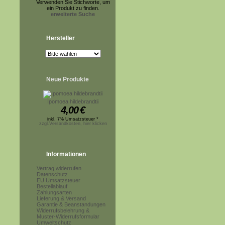
Verwenden Sie Stichworte, um
ein Produkt zu finden.
erweiterte Suche
Hersteller
Neue Produkte
Ipomoea hildebrandtii
4,00
€
inkl. 7% Umsatzsteuer *
zzgl.Versandkosten, hier klicken
Informationen
Vertrag widerrufen
Datenschutz
EU Umsatzsteuer
Bestellablauf
Zahlungsarten
Lieferung & Versand
Garantie & Beanstandungen
Widerrufsbelehrung &
Muster-Widerrufsformular
Umweltschutz