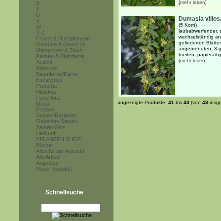
[
mehr lesen
]
S
T
U
Dumasia villos
V
(5 Korn)
W
laubabwerfender, s
X-Z
wechselständig an
Frucht & Nutzpflanzen
gefiederten Blätt
Gemüse & Gewürze
angeordneten, 3-g
Mangroven & Teich
breiten, papierartig
Palmen & Palmfarne
[
mehr lesen
]
Acacia
Adenium
Baumfarne/Farne
Eucalyptus
Plumeria
Hibiskus
Passiflora
angezeigte Produkte:
41
bis
43
(von
43
insg
Musa
Proteen
Samen-Raritäten
Gekeimte Samen
Samen-Sets
Herkunft
PFLANZEN SHOP
Bücher
Alles für die Anzucht
Alle Artikel
Angebote
Neue Produkte
Schnellsuche