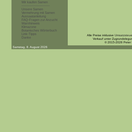
Wir kaufen Samen
------------------------
Unsere Samen
Vermehrung mit Samen
Aussaatanleitung
FAQ-Fragen zur Anzucht
Warnhinweis
Klimazone
Botanisches Wörterbuch
Link-Tipps
Alle Preise inklusive
Umsatzsteue
Danke
Verkauf unter Zugrundelegu
© 2015-2026 Peter
Samstag, 8. August 2026