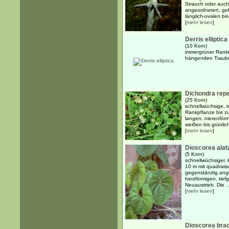
Strauch oder auch
angeordneten, gef
länglich-ovalen bis
[
mehr lesen
]
Derris elliptica
(10 Korn)
immergrüner Ranke
hängenden Traub
Dichondra rep
(25 Korn)
schnellwüchsige, 
Rankpflanze bis zu
langen, nierenförm
weißen bis grünlic
[
mehr lesen
]
Dioscorea alat
(5 Korn)
schnellwüchsiger, 
10 m mit quadrati
gegenständig ange
herzförmigen, tief
Neuaustrieb. Die ..
[
mehr lesen
]
Dioscorea bra