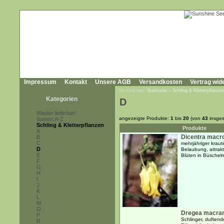
Impressum
Kontakt
Unsere AGB
Versandkosten
Vertrag wid
Sie sind hier:
Startseite
»
Schling & Kletterpflanze
Kategorien
D
Wieder lieferbar!
angezeigte Produkte:
1
bis
20
(von
43
insges
Samen A-Z
Schling & Kletterpflanzen
Produkte
A
Dicentra macr
B
C
mehrjähriger krauti
D
Belaubung, attrak
E
Blüten in Büschel
F
G
H
I
J
K
L
M
O
Dregea macra
P
Schlinger, duftend
R