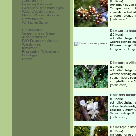
Zahlungsarten
(10 Korn)
Lieferung & Versand
immergrüner, verh
Garantie & Beanstandungen
Zweigen oder auch 
Widerrufsbelehrung &
m mit dunkel scho
Muster-Widerrufsformular
angeordneten, unpa
Umweltschutz
[
mehr lesen
]
Wir kaufen Samen
------------------------
Unsere Samen
Dioscorea nip
Vermehrung mit Samen
(10 Korn)
Aussaatanleitung
schnellwüchsiger,
FAQ-Fragen zur Anzucht
wechselständig an
Warnhinweis
Blättern und grünl
Klimazone
hängenden, lange
Botanisches Wörterbuch
Link-Tipps
Danke
Dioscorea vill
(15 Korn)
schnellwüchsiger, 
wechselständig an
herzförmigen, tief
und pfeilförmiger S
[
mehr lesen
]
Dolichos lablab
(10 Korn)
schnellwüchsiger, 
mit wechselständig
zähligen Blättern
Schmetterlingsblüte
[
mehr lesen
]
Dalbergia arm
(10 Korn)
immergrüner oder 