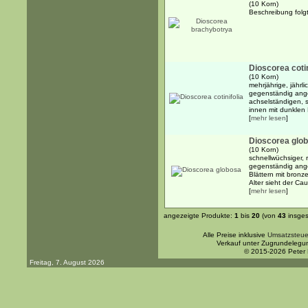
(10 Korn)
Beschreibung folgt
Dioscorea cotin
(10 Korn)
mehrjährige, jährl
gegenständig ange
achselständigen, 
innen mit dunklen 
[
mehr lesen
]
Dioscorea glo
(10 Korn)
schnellwüchsiger, 
gegenständig ange
Blättern mit bron
Alter sieht der Ca
[
mehr lesen
]
angezeigte Produkte:
1
bis
20
(von
43
insges
Alle Preise inklusive
Umsatzsteue
Verkauf unter Zugrundelegu
© 2015-2026 Peter
Freitag, 7. August 2026