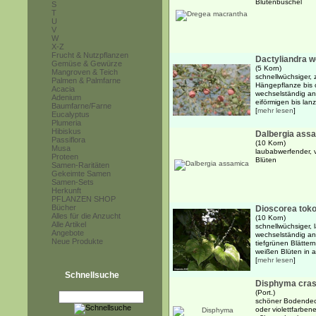
Blütenbüschel
S
T
U
V
W
X-Z
Frucht & Nutzpflanzen
Dactyliandra we
Gemüse & Gewürze
(5 Korn)
Mangroven & Teich
schnellwüchsiger, 
Palmen & Palmfarne
Hängepflanze bis 
Acacia
wechselständig an
Adenium
eiförmigen bis lanz
Baumfarne/Farne
[
mehr lesen
]
Eucalyptus
Plumeria
Hibiskus
Dalbergia ass
Passiflora
(10 Korn)
Musa
laubabwerfender, 
Proteen
Blüten
Samen-Raritäten
Gekeimte Samen
Samen-Sets
Herkunft
PFLANZEN SHOP
Bücher
Dioscorea tok
Alles für die Anzucht
(10 Korn)
Alle Artikel
schnellwüchsiger,
Angebote
wechselständig an
Neue Produkte
tiefgrünen Blätter
weißen Blüten in a
[
mehr lesen
]
Schnellsuche
Disphyma cras
(Port.)
schöner Bodendeck
oder violettfarbe