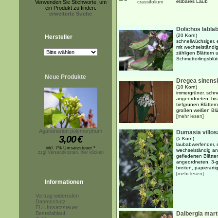
eßbares Laub
Verwenden Sie Stichworte, um
ein Produkt zu finden.
erweiterte Suche
Dolichos labla
(20 Korn)
Hersteller
schnellwüchsiger, 
mit wechselständig
zähligen Blättern
Schmetterlingsblüt
Neue Produkte
Dregea sinens
(10 Korn)
immergrüner, schn
angeordneten, bis
tiefgrünen Blätter
großen weißen Blüt
[
mehr lesen
]
Aganonerion polymorphum
Dumasia villos
3,00
€
(5 Korn)
laubabwerfender, s
inkl. 7% Umsatzsteuer *
wechselständig an
zzgl.Versandkosten, hier klicken
gefiederten Blätt
angeordneten, 3-g
breiten, papierartig
[
mehr lesen
]
Informationen
Vertrag widerrufen
Datenschutz
EU Umsatzsteuer
Bestellablauf
Dalbergia marti